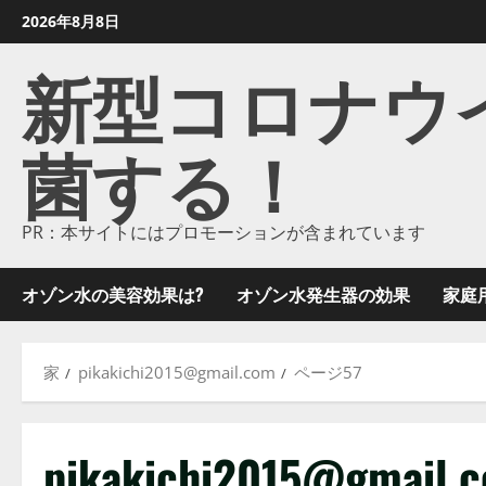
コ
2026年8月8日
ン
新型コロナウイル
テ
ン
ツ
菌する！
に
ス
キ
ッ
PR：本サイトにはプロモーションが含まれています
プ
し
オゾン水の美容効果は?
オゾン水発生器の効果
家庭
ま
す
家
pikakichi2015@gmail.com
ページ57
pikakichi2015@gmail.