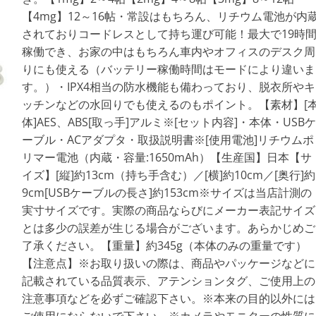
【4mg】12～16帖・常設はもちろん、リチウム電池が内
されておりコードレスとして持ち運び可能！最大で19時
稼働でき、お家の中はもちろん車内やオフィスのデスク周
りにも使える（バッテリー稼働時間はモードにより違いま
す。）・IPX4相当の防水機能も備わっており、脱衣所やキ
ッチンなどの水回りでも使えるのもポイント。【素材】[
体]AES、ABS[取っ手]アルミ※[セット内容]・本体・USBケ
ーブル・ACアダプタ・取扱説明書※[使用電池]リチウムポ
リマー電池（内蔵・容量:1650mAh）【生産国】日本【サ
イズ】[縦]約13cm（持ち手含む）／[横]約10cm／[奥行]約
9cm[USBケーブルの長さ]約153cm※サイズは当店計測の
実寸サイズです。実際の商品ならびにメーカー表記サイズ
とは多少の誤差が生じる場合がございます。あらかじめご
了承ください。【重量】約345g（本体のみの重量です）
【注意点】※お取り扱いの際は、商品やパッケージなどに
記載されている品質表示、アテンションタグ、ご使用上の
注意事項などを必ずご確認下さい。※本来の目的以外には