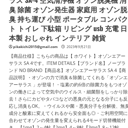
者
臭 除菌 オゾン発生器 家庭用 オゾン脱
は
ど
う
臭 持ち運び 小型 ポータブル コンパ
評
価
ト トイレ 下駄箱 リビング usb 充電 日
し
て
本製 おしゃれ インテリア 雑貨
い
る
の
pikakichi2015@gmail.com
2023年9月21日
か
の
詳
【商品仕様】こちらの商品は【 ホワイト 】オゾンエアー
細
サラス SA 4です。ITEM DETAILS【ブランド名】ノーブラ
を
ご
ンド NO BRAND【商品名】オゾンエアーサラス SA 4【商
覧
く
品説明】・オゾンの力で消臭＆除菌してくれる「オゾンエ
だ
さ
アーサラス 」が登場！・塩素の約6倍の除菌力をもつオゾ
い
ンの働きによって空気中のウイルス・細菌類をしっかり除
去！さらにカビやタバコなどの悪臭の元となる分子にも反
応し消臭もOK。・ウイルスや菌・悪臭分子を分解後、無
成分と酸素に変えてくれるから安全面も◎・ご利用空間に
合わせてオゾンの発生量を変えられる4モード切替機能付
き。【1mg】2～4帖【2mg】4～8帖【3mg】8～12帖