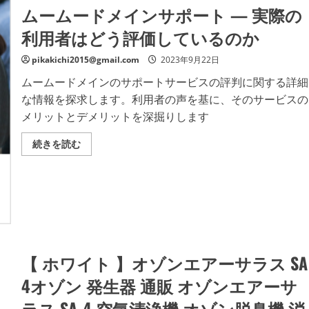
口
し
ムームードメインサポート — 実際の
コ
い
ミ、
ケ
メ
利用者はどう評価しているのか
ア
リ
で
ッ
理
ト
pikakichi2015@gmail.com
2023年9月22日
想
と
の
デ
ムームードメインのサポートサービスの評判に関する詳細
髪
メ
へ！
リ
な情報を探求します。利用者の声を基に、そのサービスの
の
ッ
詳
メリットとデメリットを深掘りします
ト
細
は
を
ど
ご
ム
続きを読む
う
覧
ー
な
く
ム
の？
だ
ー
【徹
さ
ド
底
い
メ
解
イ
説】
ン
の
サ
詳
ポ
細
ー
を
ト
ご
【 ホワイト 】オゾンエアーサラス SA
—
覧
実
く
際
4オゾン 発生器 通販 オゾンエアーサ
だ
の
さ
利
い
ラス SA-4 空気清浄機 オゾン脱臭機 消
用