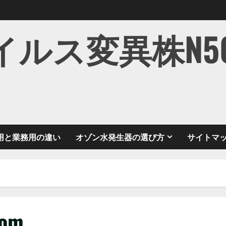
ス変異株N501Y
用と業務用の違い
オゾン水発生器の選び方
サイトマ
com