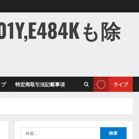
,E484Kも除
ップ
特定商取引法記載事項
ライブ
検
索: