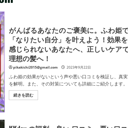
がんばるあなたのご褒美に。ふわ姫
「なりたい自分」を叶えよう！効果を
感じられないあなたへ、正しいケア
理想の髪へ！
pikakichi2015@gmail.com
2023年9月22日
ふわ姫の効果がないという声や悪い口コミを検証し、真実
を解明。また、その対策についても詳細にご紹介します。
が
続きを読む
ん
ば
る
あ
な
た
の
ご