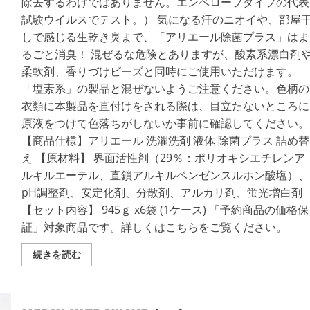
除去するわけではありません。エンベロープタイプの代表
ゾ
ン
試験ウイルスでテスト。） 気になる汗のニオイや、部屋
エ
ア
しで感じる生乾き臭まで、「アリエール除菌プラス」はま
ー
サ
るごと消臭！ 混ぜるな危険とありますが、酸素系漂白剤
ラ
柔軟剤、香りづけビーズと同時にご使用いただけます。
ス
SA-
「塩素系」の製品と混ぜないようご注意ください。色柄の
4
空
衣類に本製品を直付けをされる際は、目立たないところに
気
清
原液をつけて色落ちがしないか事前に確認してください。
浄
機
【商品仕様】アリエール 洗濯洗剤 液体 除菌プラス 詰め替
オ
え 【原材料】 界面活性剤（29％：ポリオキシエチレンア
ゾ
ン
ルキルエーテル、直鎖アルキルベンゼンスルホン酸塩）、
脱
臭
pH調整剤、安定化剤、分散剤、アルカリ剤、蛍光増白剤
機
消
【セット内容】 945ｇ x6袋 (1ケース) 「予約商品の価格保
臭
証」対象商品です。詳しくはこちらをご覧ください。
除
菌
オ
ア
続きを読む
ゾ
リ
ン
エ
発
ー
生
ル
器
洗
家