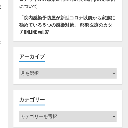
について
蔵
間
「院内感染予防屋が新型コロナ以前から家族に
勧めている５つの感染対策」 #SNS医療のカタ
チONLINE vol.37
本
アーカイブ
ア
ー
カ
イ
カテゴリー
ブ
カ
テ