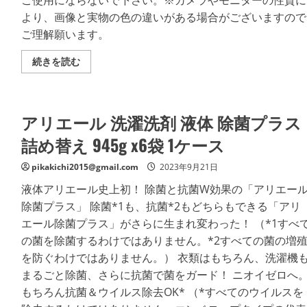
ご使用にならないで下さい。※カメラやモニターの性質に
より、画像と実物の色の違いがある場合がございますので
ご理解願います。
【
続きを読む
ホ
ワ
イ
ト
】
アリエール 洗濯洗剤 液体 除菌プラス
オ
ゾ
ン
詰め替え 945g x6袋 1ケース
エ
ア
ー
pikakichi2015@gmail.com
2023年9月21日
サ
ラ
液体アリエール史上初！ 除菌と抗菌W効果の「アリエー
ス
SA
除菌プラス」 除菌*1も、抗菌*2もどちらもできる「アリ
4
エール除菌プラス」がさらに生まれ変わった！ （*1すべ
オ
ゾ
の菌を除菌するわけではありません。*2すべての菌の増
ン
発
を防ぐわけではありません。） 衣類はもちろん、洗濯機
生
器
まるごと除菌、さらに抗菌で菌をガード！ ニオイゼロへ
通
もちろん抗菌＆ウイルス除去OK* （*すべてのウイルスを
販
オ