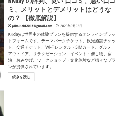
KKday の評判、良い 口コミ、悪い口コ
褒
美
ミ、メリットとデメリットはどうな
に。
ふ
の？ 【徹底解説】
わ
姫
で
pikakichi2015@gmail.com
2023年9月22日
「な
り
KKdayは世界中の体験プランを提供するオンラインプラッ
た
い
トフォームです。テーマパークチケット、観光施設チケッ
自
分」
ト、交通チケット、Wi-Fiレンタル・SIMカード、グルメ、
を
叶
アウトドア、リラクゼーション、イベント・催し物、宿
え
泊、おみやげ、ワークショップ・文化体験など様々なプラ
よ
う！
ンが提供されています。
効
果
を
KKday
続きを読む
感
の
じ
評
ら
判、
れ
良
な
い
い
口
あ
コ
な
ミ、
た
悪
へ、
い
正