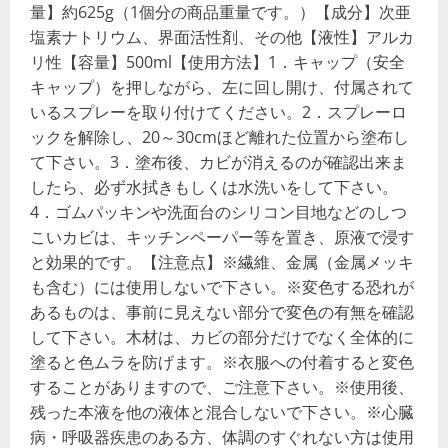
量】約625g（1個分の商品重量です。）【成分】次亜
塩素ナトリウム、界面活性剤、その他【液性】アルカ
リ性【容量】500ml【使用方法】1．キャップ（安全
キャップ）を押しながら、左に回し開け、付属されて
いるスプレーを取り付けてください。2．スプレーロ
ックを解除し、20～30cmほど離れた位置から塗布し
て下さい。3．塗布後、カビが消えるのが確認出来ま
したら、必ず水拭きもしくは水洗いをして下さい。
4．ゴムパッキンや洗面台のシリコン目地などのしつ
こいカビは、キッチンペーパー等を置き、原液で浸す
と効果的です。【注意点】※繊維、金属（金属メッキ
も含む）には使用しないで下さい。※変色する恐れが
あるものは、事前に見えない部分で変色の有無を確認
して下さい。木材は、カビの部分だけでなく全体的に
塗ると色ムラを防げます。※衣服への付着すると変色
することがありますので、ご注意下さい。※使用後、
残った本液を他の液体と混合しないで下さい。※心臓
病・呼吸器疾患のある方、体調のすぐれない方は使用