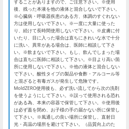
することがありますので、ご注意下さい。※使用
後、残った本液を他の液体と混合しないで下さい。
※心臓病・呼吸器疾患のある方、体調のすぐれない
方は使用しないで下さい。※一度に大量に使った
り、続けて長時間使用しないで下さい。※皮膚に付
いたり、目に入った場合は直ちにきれいな水で十分
に洗い、異常がある場合は、医師に相談して下さ
い。※飲まないで下さい。もし、飲んでしまった場
合は直ちに医師に相談して下さい。※目より高い箇
所に使用しないで下さい。※他の液体と混合しない
で下さい。酸性タイプの製品や食酢・アルコール等
と混ざると有毒ガスが発生して危険です。
MoldZERO使用後も、必ず洗い流してから次の洗剤
を使うようにして下さい。※誤って使用される恐れ
がある為、本来の容器で保管して下さい。※使用後
は必ず蓋を閉め、お子様の手の届かない所に保管し
て下さい。※風通しの良い場所に保管し、直射日
光・高温の場所を避けて下さい。（品質向上のた