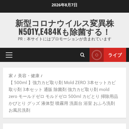
コ
2026年8月7日
ン
テ
新型コロナウイルス変異株
ン
N501Y,E484Kも除菌する！
ツ
に
PR：本サイトにはプロモーションが含まれています
ス
キ
ライブ
プ
ッ
ラ
プ
イ
し
家
美容・健康
マ
ま
【 500ml 】強力カビ取り剤 Mold ZERO 3本セットカビ
リ
す
取り剤 3本セット 通販 除菌剤 強力カビ取り剤 mold
メ
zero モールドゼロ モルドゼロ 500ml カビとり 掃除用品
ニ
かびとり グッズ 液体型 噴霧用 洗面台 浴室 おふろ洗剤
ュ
お風呂洗剤
ー