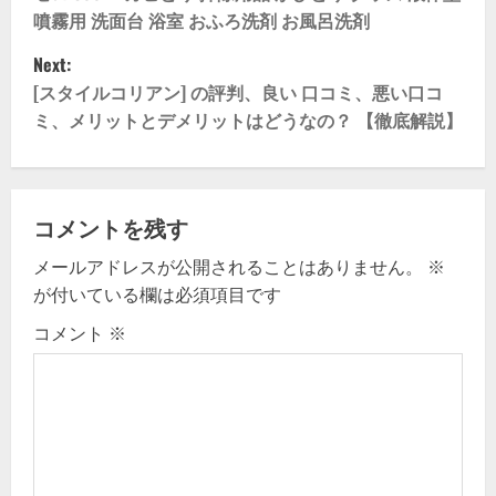
噴霧用 洗面台 浴室 おふろ洗剤 お風呂洗剤
t
Next:
n
[スタイルコリアン] の評判、良い 口コミ、悪い口コ
ミ、メリットとデメリットはどうなの？ 【徹底解説】
a
v
i
コメントを残す
g
メールアドレスが公開されることはありません。
※
が付いている欄は必須項目です
a
コメント
※
t
i
o