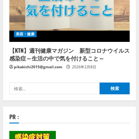
美容・健康
【KTN】週刊健康マガジン 新型コロナウイルス
感染症～生活の中で気を付けること～
pikakichi2015@gmail.com
2026年2月8日
検
索:
PR :