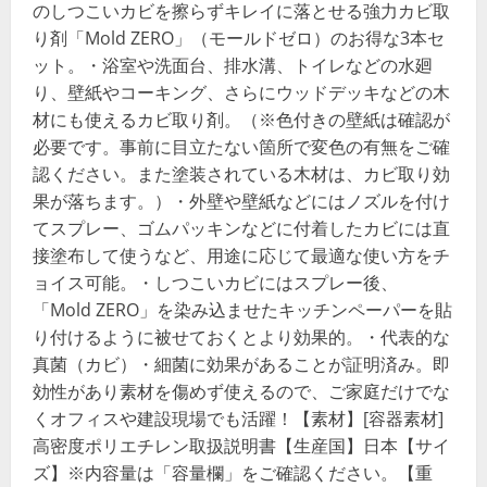
のしつこいカビを擦らずキレイに落とせる強力カビ取
り剤「Mold ZERO」（モールドゼロ）のお得な3本セ
ット。・浴室や洗面台、排水溝、トイレなどの水廻
り、壁紙やコーキング、さらにウッドデッキなどの木
材にも使えるカビ取り剤。（※色付きの壁紙は確認が
必要です。事前に目立たない箇所で変色の有無をご確
認ください。また塗装されている木材は、カビ取り効
果が落ちます。）・外壁や壁紙などにはノズルを付け
てスプレー、ゴムパッキンなどに付着したカビには直
接塗布して使うなど、用途に応じて最適な使い方をチ
ョイス可能。・しつこいカビにはスプレー後、
「Mold ZERO」を染み込ませたキッチンペーパーを貼
り付けるように被せておくとより効果的。・代表的な
真菌（カビ）・細菌に効果があることが証明済み。即
効性があり素材を傷めず使えるので、ご家庭だけでな
くオフィスや建設現場でも活躍！【素材】[容器素材]
高密度ポリエチレン取扱説明書【生産国】日本【サイ
ズ】※内容量は「容量欄」をご確認ください。【重