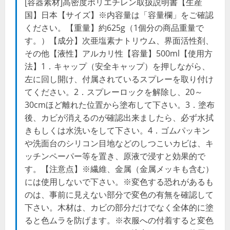
[容器素材]高密度ポリエチレン取扱説明書【生産
国】日本【サイズ】※内容量は「容量欄」をご確認
ください。【重量】約625g（1個分の商品重量で
す。）【成分】次亜塩素ナトリウム、界面活性剤、
その他【液性】アルカリ性【容量】500ml【使用方
法】1．キャップ（安全キャップ）を押しながら、
左に回し開け、付属されているスプレーを取り付け
てください。2．スプレーロックを解除し、20～
30cmほど離れた位置から塗布して下さい。3．塗布
後、カビが消えるのが確認出来ましたら、必ず水拭
きもしくは水洗いをして下さい。4．ゴムパッキン
や洗面台のシリコン目地などのしつこいカビは、キ
ッチンペーパー等を置き、原液で浸すと効果的で
す。【注意点】※繊維、金属（金属メッキも含む）
には使用しないで下さい。※変色する恐れがあるも
のは、事前に見えない部分で変色の有無を確認して
下さい。木材は、カビの部分だけでなく全体的に塗
ると色ムラを防げます。※衣服への付着すると変色