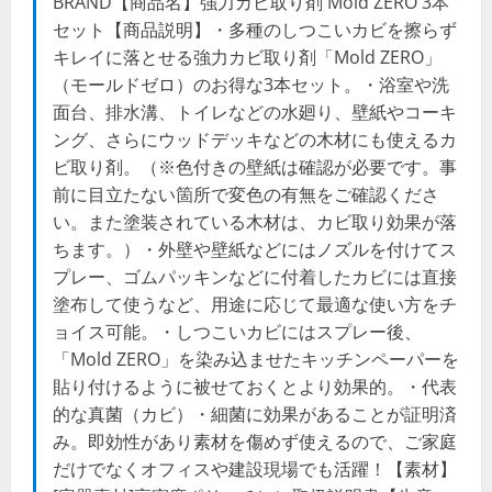
BRAND【商品名】強力カビ取り剤 Mold ZERO 3本
セット【商品説明】・多種のしつこいカビを擦らず
キレイに落とせる強力カビ取り剤「Mold ZERO」
（モールドゼロ）のお得な3本セット。・浴室や洗
面台、排水溝、トイレなどの水廻り、壁紙やコーキ
ング、さらにウッドデッキなどの木材にも使えるカ
ビ取り剤。（※色付きの壁紙は確認が必要です。事
前に目立たない箇所で変色の有無をご確認くださ
い。また塗装されている木材は、カビ取り効果が落
ちます。）・外壁や壁紙などにはノズルを付けてス
プレー、ゴムパッキンなどに付着したカビには直接
塗布して使うなど、用途に応じて最適な使い方をチ
ョイス可能。・しつこいカビにはスプレー後、
「Mold ZERO」を染み込ませたキッチンペーパーを
貼り付けるように被せておくとより効果的。・代表
的な真菌（カビ）・細菌に効果があることが証明済
み。即効性があり素材を傷めず使えるので、ご家庭
だけでなくオフィスや建設現場でも活躍！【素材】