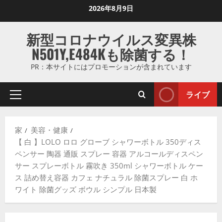
コ
2026年8月9日
ン
テ
新型コロナウイルス変異株
ン
N501Y,E484Kも除菌する！
ツ
に
PR：本サイトにはプロモーションが含まれています
ス
キ
ライブ
プ
ッ
ラ
プ
イ
し
家
美容・健康
マ
ま
【 白 】LOLO ロロ グローブ シャワーボトル 350ディス
リ
す
ペンサー 陶器 通販 スプレー 容器 アルコールディスペン
メ
サー スプレーボトル 霧吹き 350ml シャワーボトル ケー
ニ
ス 詰め替え容器 カフェ ナチュラル 除菌スプレー 白 ホ
ュ
ワイト 除菌グッズ ボウル シンプル 日本製
ー