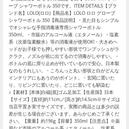
ーブ シャワーボトル 350です。ITEM DETAILS【ブラ
ンド名】LOLO(ロロ)【商品名】LOLO ロロ グローブ
シャワーボトル 350【商品説明】・見た目もシンプル
でオシャレな手指消毒液専用シャワーボトル
350ml。・市販のアルコール液（エタノール）・塩素
系（次亜塩素酸水）等の消毒液が使用OK!・大きめヘ
ッドがお子様でも押しやすい形状でワンプッシュがラ
クラク。ノズルが前に出てるので消毒がしやすい。・
ボトルの底に滑り止めが付いているので安心。日本製
なのもうれしい。・ころんっと丸い形状と白がどんな
インテリアにもあうのがポイント。・玄関に置いた
り、リビングに置いたり、どこに置いても馴染む
♪【素材】[本体]白磁[底]ゴム足加工【生産国】日本
【サイズ】[直径]約11cm／[高さ]約14.5cm※サイズは
当店平置き実寸サイズです。実際の商品とは多少の誤
差が生じる場合がございます。あらかじめご了承くだ
さい。【重量】約196g【容量】350ml【注意点】※薬
局など市販のアルコール系（エタノール）、塩素系