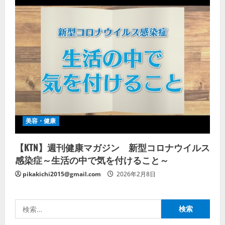
美容・健康
【KTN】週刊健康マガジン 新型コロナウイルス
感染症～生活の中で気を付けること～
pikakichi2015@gmail.com
2026年2月8日
検
索: