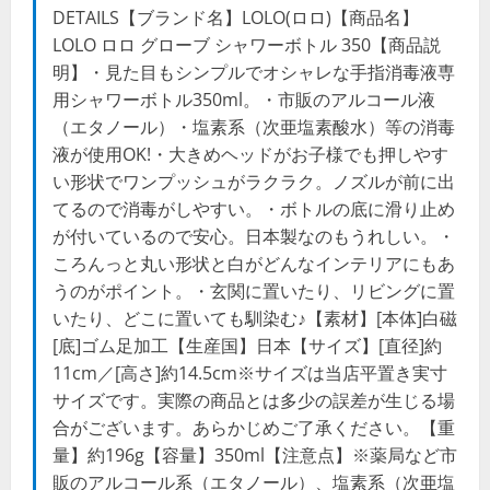
DETAILS【ブランド名】LOLO(ロロ)【商品名】
LOLO ロロ グローブ シャワーボトル 350【商品説
明】・見た目もシンプルでオシャレな手指消毒液専
用シャワーボトル350ml。・市販のアルコール液
（エタノール）・塩素系（次亜塩素酸水）等の消毒
液が使用OK!・大きめヘッドがお子様でも押しやす
い形状でワンプッシュがラクラク。ノズルが前に出
てるので消毒がしやすい。・ボトルの底に滑り止め
が付いているので安心。日本製なのもうれしい。・
ころんっと丸い形状と白がどんなインテリアにもあ
うのがポイント。・玄関に置いたり、リビングに置
いたり、どこに置いても馴染む♪【素材】[本体]白磁
[底]ゴム足加工【生産国】日本【サイズ】[直径]約
11cm／[高さ]約14.5cm※サイズは当店平置き実寸
サイズです。実際の商品とは多少の誤差が生じる場
合がございます。あらかじめご了承ください。【重
量】約196g【容量】350ml【注意点】※薬局など市
販のアルコール系（エタノール）、塩素系（次亜塩