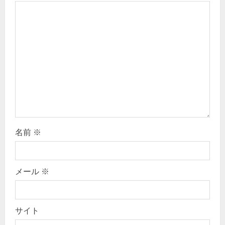
a
t
i
o
n
名前
※
メール
※
サイト