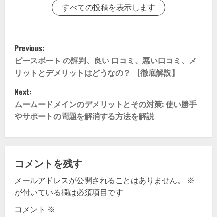
すべての投稿を表示します
P
Previous:
o
ピースボート の評判、良い 口コミ、悪い口コミ、メ
リットとデメリットはどうなの？ 【徹底解説】
s
Next:
t
ムームードメインのデメリットとその対策: 使い勝手
やサポートの問題を解消する方法を解説
n
a
v
コメントを残す
メールアドレスが公開されることはありません。
※
i
が付いている欄は必須項目です
g
コメント
※