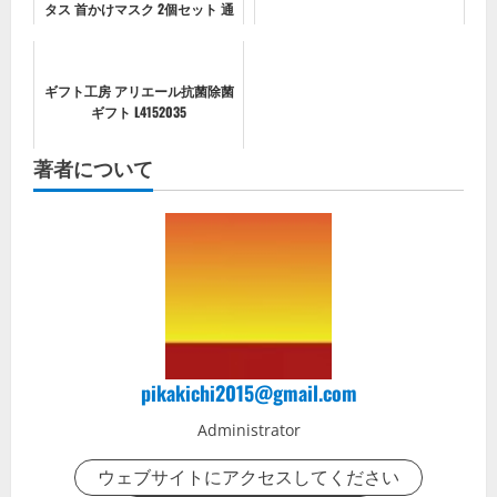
タス 首かけマスク 2個セット 通
販 首掛けマスク 二酸化塩素 首
かけ ウイルス除去 除菌 消臭 空
間除菌 車内 小空間 ネー...
ギフト工房 アリエール抗菌除菌
ギフト L4152035
著者について
pikakichi2015@gmail.com
Administrator
ウェブサイトにアクセスしてください