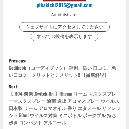
pikakichi2015@gmail.com
Administrator
ウェブサイトにアクセスしてください
すべての投稿を表示します
P
Previous:
o
Codibook（コーディブック） 評判、良い 口コミ、悪
い口コミ、メリットとデメリット!! 【徹底解説】
s
Next:
t
【 R04-8006.Switch-On 】Rheam リーム マスクスプレ
ーマスクスプレー 除菌 通販 アロマスプレー ウイルス
n
日本製 リーム アロマオイル 香り エタノール リフレッ
シュ 50ml ウイルス対策 ミニボトル ポータブル 持ち
a
歩き コンパクト アルコール