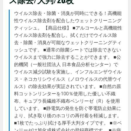
ウイルス除去・除菌・消臭が同時にできる！高機能
性ウイルス除去剤を配合したウェットクリーニング
ティッシュ。 【商品仕様】 ■アルコールと高機能性
ウイルス除去剤を配合し、拭くだけでウイルス除
去・除菌・消臭が可能なウェットクリーニングティ
ッシュです。 ■通常の除菌シートでは除去できない
ウイルスまで強力に除去することができます。 ■公
的機関（一般社団法人 日本食品分析センター）で
ウイルス減少試験を実施し、インフルエンザウイル
ス・ネコカリシウイルス（ノロウイルスの代替ウイ
ルス）の除去効果が実証されています。 ■自然の原
料コットンリンターを100％使用した優しい不織
布、キュプラ長繊維不織布ベンリーゼ（R）を使用
しています。 ■静電気の発生を防ぐ帯電防止効果に
より、拭き取り後のホコリの再付着を軽減します。
■1枚でたっぷり拭ける厚手大判タイプです。 ■※ベ
ンリーゼは旭化成株式会社の登録商標です。 ■※病