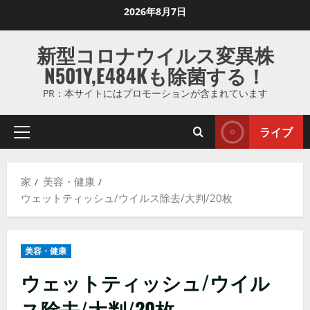
コ
2026年8月7日
ン
テ
新型コロナウイルス変異株
ン
N501Y,E484Kも除菌する！
ツ
に
PR：本サイトにはプロモーションが含まれています
ス
キ
ライブ
プ
ッ
ラ
プ
イ
し
家
美容・健康
マ
ま
ウェットティッシュ/ウイルス除去/大判/20枚
リ
す
メ
ニ
美容・健康
ュ
ー
ウェットティッシュ/ウイル
ス除去/大判/20枚