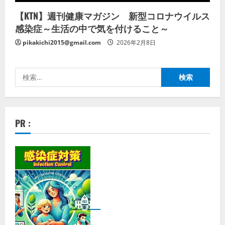
【KTN】週刊健康マガジン 新型コロナウイルス
感染症～生活の中で気を付けること～
pikakichi2015@gmail.com
2026年2月8日
検
索:
PR :