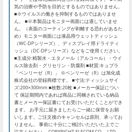
気の治療や予防を目的とするものではありません。
■※ウイルスの働きを抑制するものではありませ
ん。 ■※本製品はモニター画面には適していませ
ん。（表面のコーティングが剥離する恐れがあるた
め）モニター画面には液晶用ウェットティッシュ
（WC-DPシリーズ）、ディスプレイ用ドライティ
ッシュ（DC-DPシリーズ）などをご使用ください。
■主成分:精製水・エタノール（アルコール）・ウイ
ルス除去剤・グリセリン・防腐剤 ■材質:キュプラ
「ベンリーゼ（R）」 ※ベンリーゼ（R）は旭化成
株式会社の登録商標です。 ■寸法:ティッシュサイ
ズ:200×300mm ■枚数:20枚 ■メーカー保証につい
て 保証期間内であれば商品に同梱されている納品
書とメーカー保証書にてお受けいただくことができ
ます。 お手元に届きましたらご一緒に保管をお願
いします。ご注文後のキャンセルは原則、承ってお
りません。 事前に十分にご検討いただいた上でご
注文ください。 COPYRIGHT ELECOM CO.，LTD.