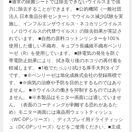
■通常の除菌シートでは除去できないウイルスまで強
力に除去することができます。 ■公的機関（一般社団
法人 日本食品分析センター）でウイルス減少試験を実
施し、インフルエンザウイルス・ネコカリシウイルス
（ノロウイルスの代替ウイルス）の除去効果が実証さ
れています。 ■自然の原料コットンリンターを100％
使用した優しい不織布、キュプラ長繊維不織布ベンリ
ーゼ（R）を使用しています。 ■静電気の発生を防ぐ
帯電防止効果により、拭き取り後のホコリの再付着を
軽減します。 ■1枚でたっぷり拭ける厚手大判タイプ
です。 ■※ベンリーゼは旭化成株式会社の登録商標で
す。 ■※病気の治療や予防を目的とするものではあり
ません。 ■※ウイルスの働きを抑制するものではあり
ません。 ■※本製品はモニター画面には適していませ
ん。（表面のコーティングが剥離する恐れがあるた
め）モニター画面には液晶用ウェットティッシュ
（WC-DPシリーズ）、ディスプレイ用ドライティッシ
ュ（DC-DPシリーズ）などをご使用ください。■主成