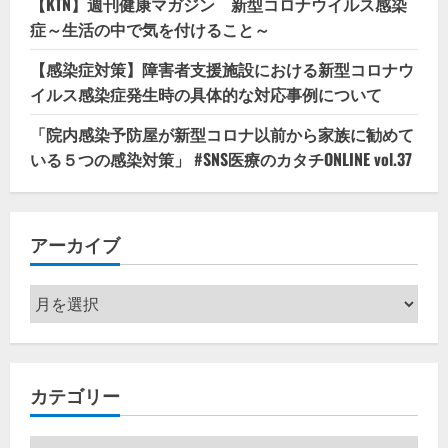
【KTN】週刊健康マガジン 新型コロナウイルス感染
症～生活の中で気を付けること～
【感染症対策】障害者支援施設における新型コロナウ
イルス感染症発生時の具体的な対応事例について
「院内感染予防屋が新型コロナ以前から家族に勧めて
いる５つの感染対策」 #SNS医療のカタチONLINE vol.37
アーカイブ
ア
ー
カ
イ
カテゴリー
ブ
カ