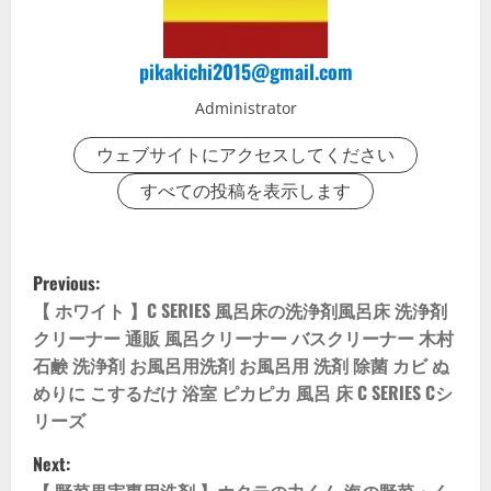
pikakichi2015@gmail.com
Administrator
ウェブサイトにアクセスしてください
すべての投稿を表示します
P
Previous:
o
【 ホワイト 】C SERIES 風呂床の洗浄剤風呂床 洗浄剤
クリーナー 通販 風呂クリーナー バスクリーナー 木村
s
石鹸 洗浄剤 お風呂用洗剤 お風呂用 洗剤 除菌 カビ ぬ
めりに こするだけ 浴室 ピカピカ 風呂 床 C SERIES Cシ
t
リーズ
n
Next:
【 野菜果実専用洗剤 】ホタテの力くん 海の野菜・く