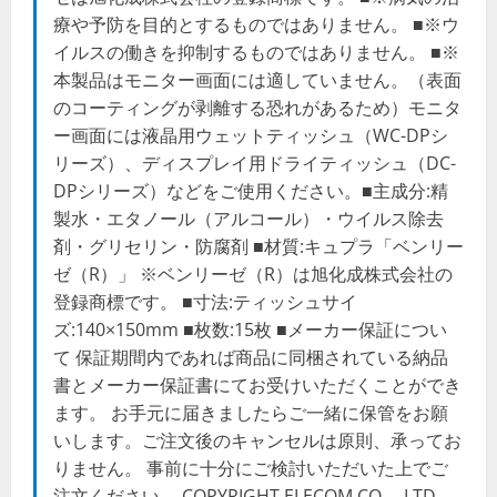
療や予防を目的とするものではありません。 ■※ウ
イルスの働きを抑制するものではありません。 ■※
本製品はモニター画面には適していません。（表面
のコーティングが剥離する恐れがあるため）モニタ
ー画面には液晶用ウェットティッシュ（WC-DPシ
リーズ）、ディスプレイ用ドライティッシュ（DC-
DPシリーズ）などをご使用ください。■主成分:精
製水・エタノール（アルコール）・ウイルス除去
剤・グリセリン・防腐剤 ■材質:キュプラ「ベンリー
ゼ（R）」 ※ベンリーゼ（R）は旭化成株式会社の
登録商標です。 ■寸法:ティッシュサイ
ズ:140×150mm ■枚数:15枚 ■メーカー保証につい
て 保証期間内であれば商品に同梱されている納品
書とメーカー保証書にてお受けいただくことができ
ます。 お手元に届きましたらご一緒に保管をお願
いします。ご注文後のキャンセルは原則、承ってお
りません。 事前に十分にご検討いただいた上でご
注文ください。 COPYRIGHT ELECOM CO.，LTD.