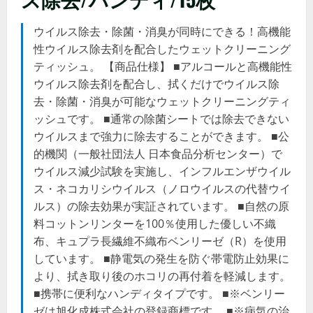
ウイルス除去・除菌・消臭が同時にできる！高機能
性ウイルス除去剤を配合したウェットクリーニング
ティッシュ。 【商品仕様】 ■アルコールと高機能性
ウイルス除去剤を配合し、拭くだけでウイルス除
去・除菌・消臭が可能なウェットクリーニングティ
ッシュです。 ■通常の除菌シートでは除去できない
ウイルスまで強力に除去することができます。 ■公
的機関（一般社団法人 日本食品分析センター）で
ウイルス減少試験を実施し、インフルエンザウイル
ス・ネコカリシウイルス（ノロウイルスの代替ウイ
ルス）の除去効果が実証されています。 ■自然の原
料コットンリンターを100％使用した優しい不織
布、キュプラ長繊維不織布ベンリーゼ（R）を使用
しています。 ■静電気の発生を防ぐ帯電防止効果に
より、拭き取り後のホコリの再付着を軽減します。
■携帯に便利なハンディタイプです。 ■※ベンリー
ゼは旭化成株式会社の登録商標です。 ■※病気の治