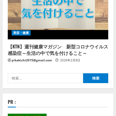
美容・健康
【KTN】週刊健康マガジン 新型コロナウイルス
感染症～生活の中で気を付けること～
pikakichi2015@gmail.com
2026年2月8日
検
索:
PR :