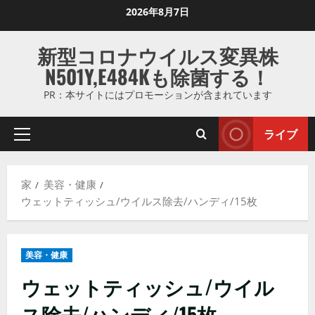
コ
2026年8月7日
ン
テ
新型コロナウイルス変異株
ン
N501Y,E484Kも除菌する！
ツ
に
PR：本サイトにはプロモーションが含まれています
ス
キ
ライブ
プ
ッ
ラ
プ
イ
し
家
美容・健康
マ
ま
ウェットティッシュ/ウイルス除去/ハンディ/15枚
リ
す
メ
ニ
美容・健康
ュ
ー
ウェットティッシュ/ウイル
ス除去/ハンディ/15枚