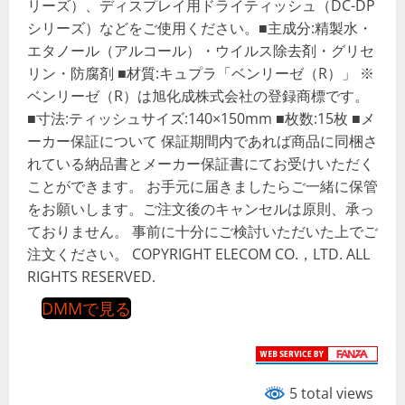
リーズ）、ディスプレイ用ドライティッシュ（DC-DP
シリーズ）などをご使用ください。■主成分:精製水・
エタノール（アルコール）・ウイルス除去剤・グリセ
リン・防腐剤 ■材質:キュプラ「ベンリーゼ（R）」 ※
ベンリーゼ（R）は旭化成株式会社の登録商標です。
■寸法:ティッシュサイズ:140×150mm ■枚数:15枚 ■メ
ーカー保証について 保証期間内であれば商品に同梱さ
れている納品書とメーカー保証書にてお受けいただく
ことができます。 お手元に届きましたらご一緒に保管
をお願いします。ご注文後のキャンセルは原則、承っ
ておりません。 事前に十分にご検討いただいた上でご
注文ください。 COPYRIGHT ELECOM CO.，LTD. ALL
RIGHTS RESERVED.
DMMで見る
5 total views