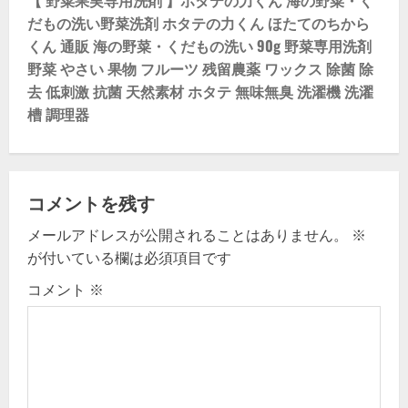
a
だもの洗い野菜洗剤 ホタテの力くん ほたてのちから
v
くん 通販 海の野菜・くだもの洗い 90g 野菜専用洗剤
野菜 やさい 果物 フルーツ 残留農薬 ワックス 除菌 除
i
去 低刺激 抗菌 天然素材 ホタテ 無味無臭 洗濯機 洗濯
槽 調理器
g
a
t
コメントを残す
i
メールアドレスが公開されることはありません。
※
が付いている欄は必須項目です
o
コメント
※
n