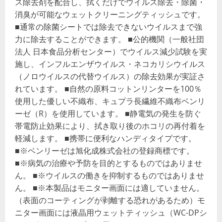
ス除去剤を配合し、拭くだけでウイルス除去・除菌・
消臭が可能なウェットクリーニングティッシュです。
■通常の除菌シートでは除去できないウイルスまで強
力に除去することができます。 ■公的機関（一般社団
法人 日本食品分析センター）でウイルス減少試験を実
施し、インフルエンザウイルス・ネコカリシウイルス
（ノロウイルスの代替ウイルス）の除去効果が実証さ
れています。 ■自然の原料コットンリンターを100％
使用した優しい不織布、キュプラ長繊維不織布ベンリ
ーゼ（R）を使用しています。 ■静電気の発生を防ぐ
帯電防止効果により、拭き取り後のホコリの再付着を
軽減します。 ■携帯に便利なハンディタイプです。
■※ベンリーゼは旭化成株式会社の登録商標です。
■※病気の治療や予防を目的とするものではありませ
ん。 ■※ウイルスの働きを抑制するものではありませ
ん。 ■※本製品はモニター画面には適していません。
（表面のコーティングが剥離する恐れがあるため）モ
ニター画面には液晶用ウェットティッシュ（WC-DPシ