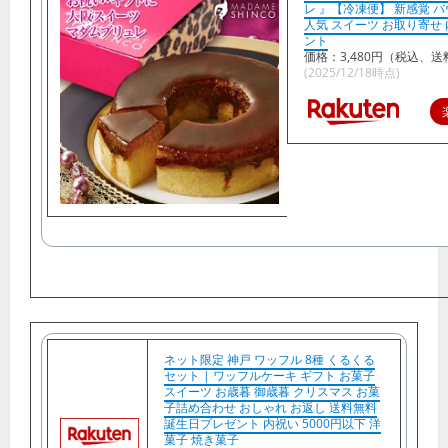
レ 』【冷凍便】 新感覚 
人気 スイーツ お取り寄せ 
ント
価格：3,480円（税込、送
(2025/12/18時点)
ネット限定 神戸 ワッフル 8種 くるくる
セット | ワッフルケーキ ギフト お菓子
スイーツ お歳暮 御歳暮 クリスマス お菓
子詰め合わせ おしゃれ お返し 送料無料
誕生日プレゼント 内祝い 5000円以下 洋
菓子 焼き菓子