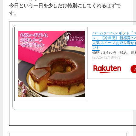
今日という一日を少しだけ特別にしてくれる
はずで
す。
バームクーヘン ギフト『 
レ 』【冷凍便】 新感覚 
人気 スイーツ お取り寄せ 
ント
価格：3,480円（税込、送
(2025/12/18時点)