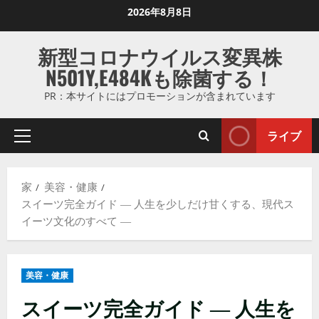
コ
2026年8月8日
ン
テ
新型コロナウイルス変異株
ン
N501Y,E484Kも除菌する！
ツ
に
PR：本サイトにはプロモーションが含まれています
ス
キ
ライブ
プ
ッ
ラ
プ
イ
し
家
美容・健康
マ
ま
スイーツ完全ガイド ― 人生を少しだけ甘くする、現代ス
リ
す
イーツ文化のすべて ―
メ
ニ
ュ
美容・健康
ー
スイーツ完全ガイド ― 人生を