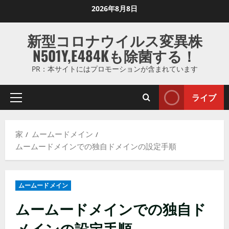
コ
2026年8月8日
ン
テ
新型コロナウイルス変異株
ン
N501Y,E484Kも除菌する！
ツ
に
PR：本サイトにはプロモーションが含まれています
ス
キ
ライブ
プ
ッ
ラ
プ
イ
し
家
ムームードメイン
マ
ま
ムームードメインでの独自ドメインの設定手順
リ
す
メ
ニ
ムームードメイン
ュ
ー
ムームードメインでの独自ド
メインの設定手順