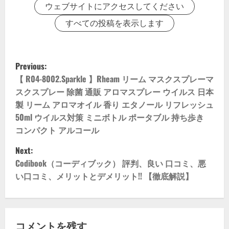
ウェブサイトにアクセスしてください
すべての投稿を表示します
P
Previous:
o
【 R04-8002.Sparkle 】Rheam リーム マスクスプレーマ
スクスプレー 除菌 通販 アロマスプレー ウイルス 日本
s
製 リーム アロマオイル 香り エタノール リフレッシュ
50ml ウイルス対策 ミニボトル ポータブル 持ち歩き
t
コンパクト アルコール
n
Next:
Codibook（コーディブック） 評判、良い 口コミ、悪
a
い口コミ、メリットとデメリット!! 【徹底解説】
v
i
コメントを残す