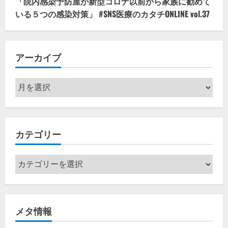
「院内感染予防屋が新型コロナ以前から家族に勧めて
いる５つの感染対策」 #SNS医療のカタチONLINE vol.37
アーカイブ
ア
ー
カ
イ
カテゴリー
ブ
カ
テ
ゴ
リ
メタ情報
ー