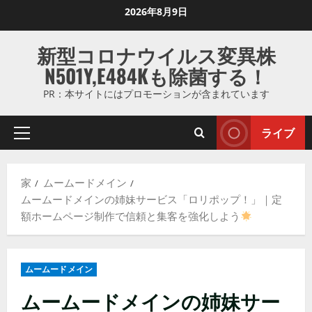
コ
2026年8月9日
ン
テ
新型コロナウイルス変異株
ン
N501Y,E484Kも除菌する！
ツ
に
PR：本サイトにはプロモーションが含まれています
ス
キ
ライブ
プ
ッ
ラ
プ
イ
し
家
ムームードメイン
マ
ま
ムームードメインの姉妹サービス「ロリポップ！」｜定
リ
す
額ホームページ制作で信頼と集客を強化しよう
メ
ニ
ュ
ムームードメイン
ー
ムームードメインの姉妹サー