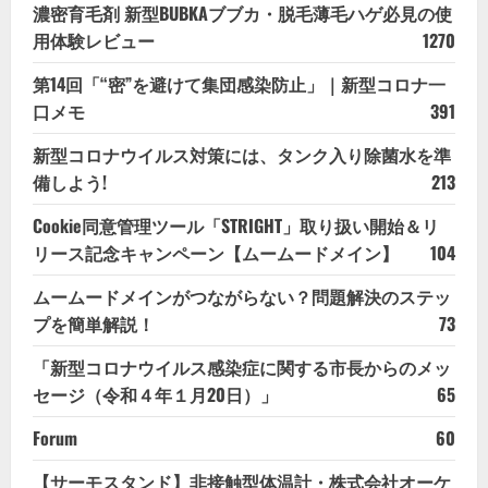
濃密育毛剤 新型BUBKAブブカ・脱毛薄毛ハゲ必見の使
用体験レビュー
1270
第14回「“密”を避けて集団感染防止」｜新型コロナ一
口メモ
391
新型コロナウイルス対策には、タンク入り除菌水を準
備しよう!
213
Cookie同意管理ツール「STRIGHT」取り扱い開始＆リ
リース記念キャンペーン【ムームードメイン】
104
ムームードメインがつながらない？問題解決のステッ
プを簡単解説！
73
「新型コロナウイルス感染症に関する市長からのメッ
セージ（令和４年１月20日）」
65
Forum
60
【サーモスタンド】非接触型体温計・株式会社オーケ