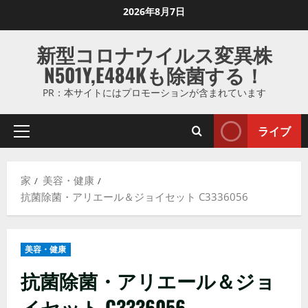
コ
2026年8月7日
ン
テ
新型コロナウイルス変異株
ン
N501Y,E484Kも除菌する！
ツ
に
PR：本サイトにはプロモーションが含まれています
ス
キ
ライブ
プ
ッ
ラ
プ
イ
し
家
美容・健康
マ
ま
抗菌除菌・アリエール＆ジョイセット C3336056
リ
す
メ
ニ
美容・健康
ュ
ー
抗菌除菌・アリエール＆ジョ
イセット C3336056