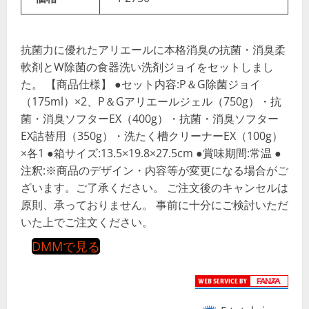
抗菌力に優れたアリエールに本格消臭の抗菌・消臭柔
軟剤とW除菌の食器洗い洗剤ジョイをセットしまし
た。 【商品仕様】 ●セット内容:P＆G除菌ジョイ
（175ml）×2、P＆Gアリエールジェル（750g）・抗
菌・消臭ソフターEX（400g）・抗菌・消臭ソフター
EX詰替用（350g）・洗たく槽クリーナーEX（100g）
×各1 ●箱サイズ:13.5×19.8×27.5cm ●賞味期間:常温 ●
注釈:※商品のデザイン・内容等が変更になる場合がご
ざいます。ご了承ください。 ご注文後のキャンセルは
原則、承っておりません。 事前に十分にご検討いただ
いた上でご注文ください。
DMMで見る