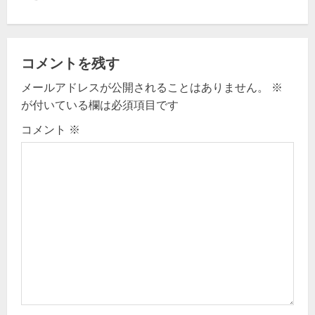
a
v
コメントを残す
i
メールアドレスが公開されることはありません。
※
g
が付いている欄は必須項目です
コメント
※
a
t
i
o
n