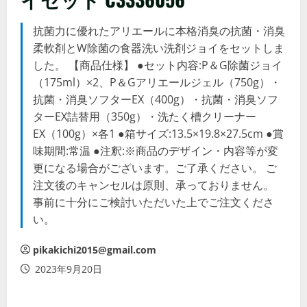
抗菌力に優れたアリエールに本格消臭の抗菌・消臭
柔軟剤とW除菌の食器洗い洗剤ジョイをセットしま
した。 【商品仕様】 ●セット内容:P＆G除菌ジョイ
（175ml）×2、P＆Gアリエールジェル（750g）・
抗菌・消臭ソフターEX（400g）・抗菌・消臭ソフ
ターEX詰替用（350g）・洗たく槽クリーナー
EX（100g）×各1 ●箱サイズ:13.5×19.8×27.5cm ●賞
味期間:常温 ●注釈:※商品のデザイン・内容等が変
更になる場合がございます。ご了承ください。 ご
注文後のキャンセルは原則、承っておりません。
事前に十分にご検討いただいた上でご注文くださ
い。
pikakichi2015@gmail.com
2023年9月20日