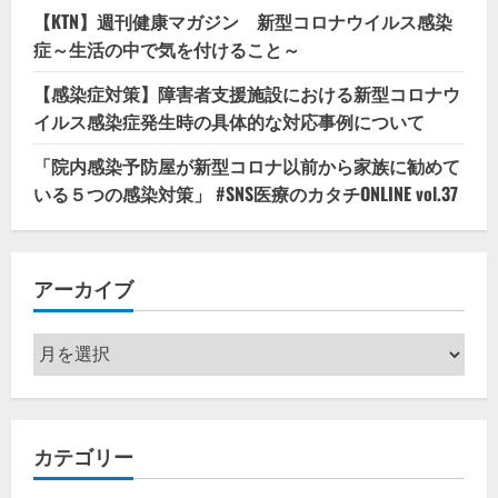
【KTN】週刊健康マガジン 新型コロナウイルス感染
症～生活の中で気を付けること～
【感染症対策】障害者支援施設における新型コロナウ
イルス感染症発生時の具体的な対応事例について
「院内感染予防屋が新型コロナ以前から家族に勧めて
いる５つの感染対策」 #SNS医療のカタチONLINE vol.37
アーカイブ
ア
ー
カ
イ
カテゴリー
ブ