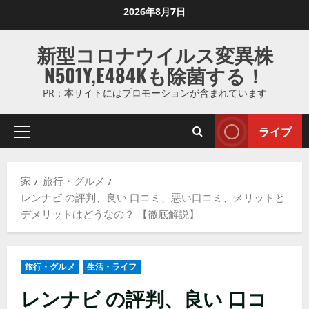
コ
2026年8月7日
ン
テ
新型コロナウイルス変異株
ン
N501Y,E484Kも除菌する！
ツ
に
PR：本サイトにはプロモーションが含まれています
ス
キ
ライブ
プ
ッ
ラ
プ
イ
し
家
旅行・グルメ
マ
ま
レンナビ の評判、良い 口コミ、悪い口コミ、メリットと
リ
す
デメリットはどうなの？ 【徹底解説】
メ
ニ
ュ
旅行・グルメ
生活・ライフ
ー
レンナビ の評判、良い 口コ