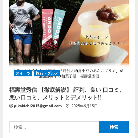
スイーツ
旅行・グルメ
福壽堂秀信 【徹底解説】 評判、良い 口コミ、
悪い口コミ、メリットとデメリット!!
pikakichi2015@gmail.com
2025年6月15日
検
索: