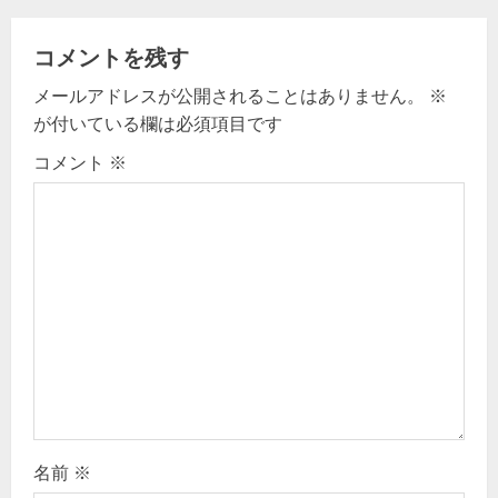
a
v
コメントを残す
メールアドレスが公開されることはありません。
※
i
が付いている欄は必須項目です
g
コメント
※
a
t
i
o
n
名前
※