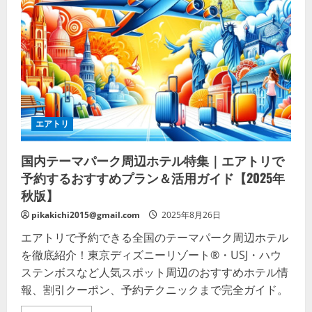
「ロ
リ
ポ
ッ
プ！」
｜
定
額
ホ
ー
ム
ペ
ー
エアトリ
ジ
制
作
国内テーマパーク周辺ホテル特集｜エアトリで
で
信
予約するおすすめプラン＆活用ガイド【2025年
頼
と
秋版】
集
客
pikakichi2015@gmail.com
2025年8月26日
を
強
エアトリで予約できる全国のテーマパーク周辺ホテル
化
し
を徹底紹介！東京ディズニーリゾート®・USJ・ハウ
よ
う
ステンボスなど人気スポット周辺のおすすめホテル情
の
報、割引クーポン、予約テクニックまで完全ガイド。
詳
細