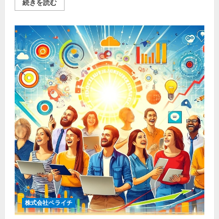
Amazon
続きを読む
ワ
ポ
イ
イ
ト
ン
KA-
ト
KSLSBWH
祭
の
り
詳
2025
細
完
を
全
ご
攻
覧
略
く
ガ
だ
イ
さ
ド
い
｜
最
大
限
お
得
に
ポ
イ
ン
ト
を
獲
得
す
株式会社ペライチ
る
方