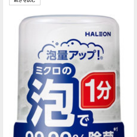
12C
口
コ
ミ
評
判
｜
安
い
の
に
高
性
能？
実
機
レ
ビ
ュ
ー！
の
詳
細
を
ご
覧
く
だ
さ
い