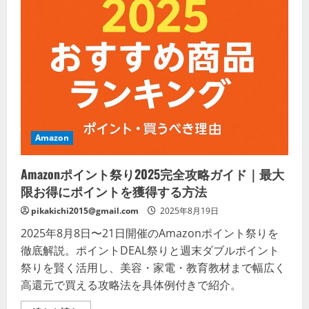
ト
ル
フ
ッ
ク
2
個
入
り
壁
掛
け
（
冷
Amazon
蔵
庫
壁
Amazonポイント祭り2025完全攻略ガイド｜最大
面
玄
限お得にポイントを獲得する方法
関
洗
pikakichi2015@gmail.com
濯
2025年8月19日
機
浮
2025年8月8日〜21日開催のAmazonポイント祭りを
か
徹底解説。ポイントDEAL祭りと週末ダブルポイント
せ
る
祭りを賢く活用し、美容・家電・教育教材まで幅広く
収
納
高還元で買える攻略法を具体例付きで紹介。
）
side
ホ