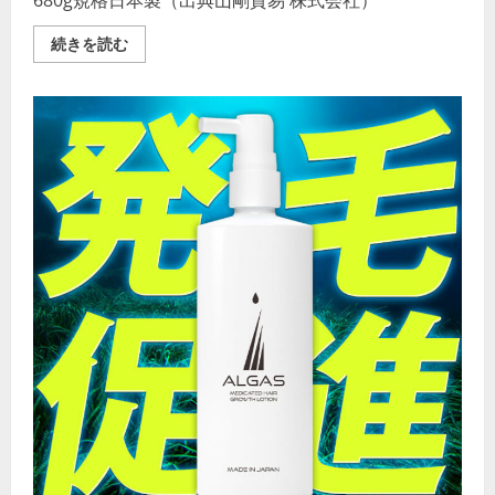
680g規格日本製（出典山剛貿易 株式会社）
学
ぶ
べ
【20
続きを読む
き
点
「リ
セ
ー
ッ
ダ
ト】
ー
除
シ
菌・
ッ
漂
プ」
白・
と
消
は
臭
何
洗
か？
濯
の
洗
詳
剤
細
OXI
を
WASH
ご
酸
覧
素
く
系
だ
漂
さ
白
い
剤
680g
ボ
ト
ル
日
本
製