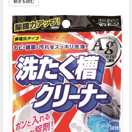
人
続きを読む
生
を
変
え
る
魔
法
の
ツ
ー
ル。
ポ
ジ
テ
ィ
ブ
言
葉
術
で
未
来
を
切
り
開
く
ガ
イ
ド
の