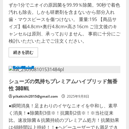
ずか1分でニオイの原因菌を99.99％除菌。90秒で着色
汚れも除去。しかも研磨剤を含まないから部分入れ
歯・マウスピースを傷つけない。 重量:195 【商品サ
イズ】幅4.8cm×奥行4.8cm×高さ16cm ご注文後のキ
ャンセルは原則、承っておりません。 事前に十分にご
検討いただいた上でご注文ください。
ポ
続きを読む
リ
デ
ン
美容・健康
ト
泡
ウ
シューズの気持ちプレミアムハイブリッド無香
ォ
ッ
性 380ML
シ
ュ
125ML
pikakichi2015@gmail.com
2025年9月8日
の
詳
●瞬間消臭！足まわりのイヤなニオイを中和し、素早
細
く消臭！●除菌剤3倍※！抗菌剤2倍※！※当社従来
を
ご
比。速攻除菌＆抗菌持続のプレミアム処方！抗菌効果
覧
く
は48時間以上持続！！●ヘビーユーザーでも満足でき
だ