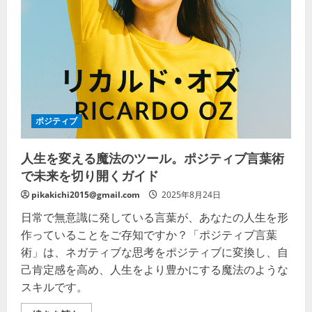
対
策』
で
安
心
の
毎
日
を
の
詳
細
を
ポジティブ
ご
覧
く
人生を変える魔法のツール。ポジティブ言葉術
だ
さ
で未来を切り開くガイド
い
pikakichi2015@gmail.com
2025年8月24日
日常で無意識に発している言葉が、あなたの人生を形
作っていることをご存知ですか？「ポジティブ言葉
術」は、ネガティブな思考をポジティブに変換し、自
己肯定感を高め、人生をより豊かにする魔法のような
スキルです。