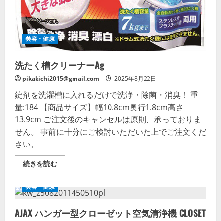
詳
細
を
ご
覧
く
美容・健康
だ
さ
い
洗たく槽クリーナーAg
pikakichi2015@gmail.com
2025年8月22日
錠剤を洗濯槽に入れるだけで洗浄・除菌・消臭！ 重
量:184 【商品サイズ】幅10.8cm奥行1.8cm高さ
13.9cm ご注文後のキャンセルは原則、承っておりま
せん。 事前に十分にご検討いただいた上でご注文くだ
さい。
洗
続きを読む
た
く
槽
美容・健康
ク
リ
ー
AJAX ハンガー型クローゼット空気清浄機 CLOSET
ナ
ー