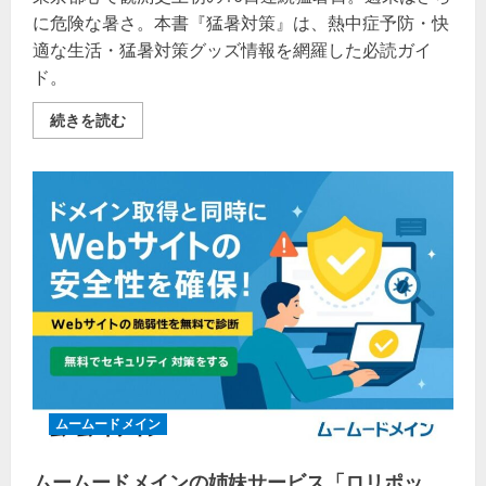
に危険な暑さ。本書『猛暑対策』は、熱中症予防・快
適な生活・猛暑対策グッズ情報を網羅した必読ガイ
ド。
東
続きを読む
京
都
心
10
日
連
続
猛
暑
日！
危
険
な
暑
さ
か
ら
命
を
守
ムームードメイン
る
『猛
暑
ムームードメインの姉妹サービス「ロリポッ
対