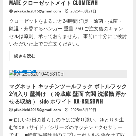
MATE クローゼットメイト CLOMTEWH
Ag
の
詳
pikakichi2015@gmail.com
2025年8月21日
細
を
クローゼットをまるごと24時間 消臭・除菌・抗菌・
ご
除湿・芳香するハンガー 重量:760 ご注文後のキャン
覧
く
セルは原則、承っておりません。 事前に十分にご検討
だ
さ
いただいた上でご注文ください。
い
AJAX
続きを読む
ハ
ン
ガ
美容・健康
ー
型
ク
マグネット キッチンツールフック ボトルフック
ロ
ー
2個入り 壁掛け （ 冷蔵庫 壁面 玄関 洗濯機 浮か
ゼ
ッ
せる収納 ） side ホワイト KA-KSLSBWH
ト
空
pikakichi2015@gmail.com
2025年8月20日
気
清
■忙しい毎日の暮らしのそばに寄り添い、ゆとりを生
浄
機
む‘side（サイド）’シリーズのキッチンアクセサリー
CLOSET
MATE
です。 ■除菌や掃除用のスプレーボトルを浮かせて収