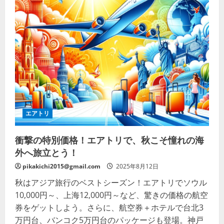
イ
チ
で
叶
え
る！
ネ
ッ
ト
開
業
の
夢
を
加
速
エアトリ
さ
せ
る”超”実
衝撃の特別価格！エアトリで、秋こそ憧れの海
践
ガ
外へ旅立とう！
イ
ド
pikakichi2015@gmail.com
2025年8月12日
の
詳
秋はアジア旅行のベストシーズン！エアトリでソウル
細
を
10,000円～、上海12,000円～など、驚きの価格の航空
ご
覧
券をゲットしよう。さらに、航空券＋ホテルで台北3
く
だ
万円台、バンコク5万円台のパッケージも登場。神戸
さ