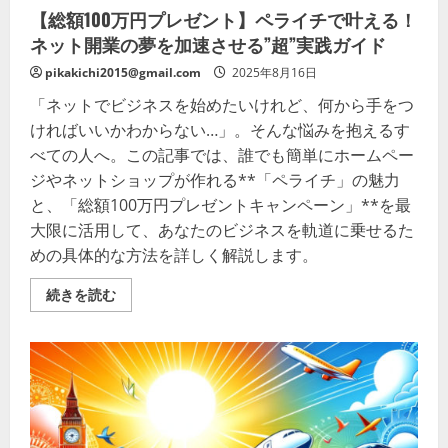
法
【総額100万円プレゼント】ペライチで叶える！
の
詳
ネット開業の夢を加速させる”超”実践ガイド
細
を
pikakichi2015@gmail.com
ご
2025年8月16日
覧
く
「ネットでビジネスを始めたいけれど、何から手をつ
だ
ければいいかわからない…」。そんな悩みを抱えるす
さ
い
べての人へ。この記事では、誰でも簡単にホームペー
ジやネットショップが作れる**「ペライチ」の魅力
と、「総額100万円プレゼントキャンペーン」**を最
大限に活用して、あなたのビジネスを軌道に乗せるた
めの具体的な方法を詳しく解説します。
【総
続きを読む
額
100
万
円
プ
レ
ゼ
ン
ト】
ペ
ラ