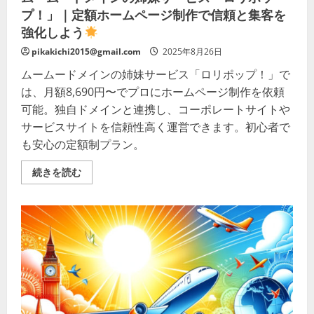
策』
プ！」｜定額ホームページ制作で信頼と集客を
完
全
強化しよう
ガ
イ
pikakichi2015@gmail.com
2025年8月26日
ド
の
ムームードメインの姉妹サービス「ロリポップ！」で
詳
細
は、月額8,690円〜でプロにホームページ制作を依頼
を
ご
可能。独自ドメインと連携し、コーポレートサイトや
覧
く
サービスサイトを信頼性高く運営できます。初心者で
だ
も安心の定額制プラン。
さ
い
ム
続きを読む
ー
ム
ー
ド
メ
イ
ン
の
姉
妹
サ
ー
ビ
ス