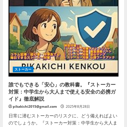
返
金・
損
し
な
い
コ
ツ・
再
契
約
の
見
極
め
の
詳
細
ストーカー
を
ご
覧
誰でもできる「安心」の教科書。『ストーカー
く
だ
対策：中学生から大人まで使える安全の必携ガ
さ
い
イド』徹底解説
pikakichi2015@gmail.com
2025年8月28日
日常に潜むストーカーのリスクに、どう備えればよい
のでしょうか。『ストーカー対策：中学生から大人ま