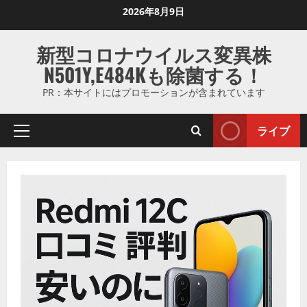
コ
2026年8月9日
ン
テ
新型コロナウイルス変異株
ン
N501Y,E484Kも除菌する！
ツ
に
PR：本サイトにはプロモーションが含まれています
ス
キ
ライブ
プ
ッ
ラ
プ
イ
し
マ
ま
リ
す
メ
ニ
ュ
ー