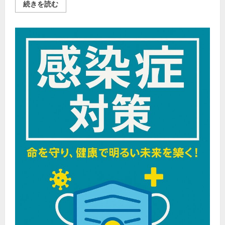
国
続きを読む
を
内
ご
テ
覧
ー
く
マ
だ
パ
さ
ー
い
ク
周
辺
ホ
テ
ル
特
集
｜
エ
ア
ト
リ
で
予
約
す
る
お
す
す
め
プ
ラ
ン