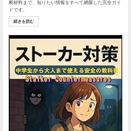
断材料まで、知りたい情報をすべて網羅した完全ガイ
ドです。
【保
続きを読む
存
版】
イ
ク
オ
ス
（ア
ル
ガ
ス
＜
ALGAS
＞）
解
約
完
全
ガ
イ
ド
｜
手
順・
注
意
点・