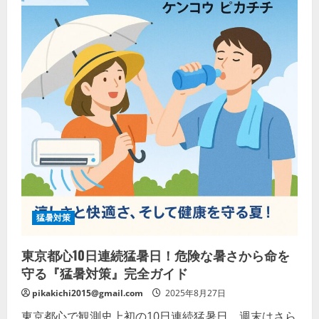
か
ら
大
人
ま
で
使
え
る
安
全
の
必
携
ガ
イ
ド』
徹
底
解
説
の
猛暑対策
詳
細
を
東京都心10日連続猛暑日！危険な暑さから命を
ご
覧
守る『猛暑対策』完全ガイド
く
だ
pikakichi2015@gmail.com
2025年8月27日
さ
い
東京都心で観測史上初の10日連続猛暑日。週末はさら