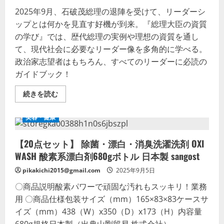
2025年9月、石破茂総理の退陣を受けて、リーダーシ
ップとは何かを見直す好機が到来。『総理大臣の資質
の学び』では、歴代総理の実例や理想の資質を通し
て、現代社会に必要なリーダー像を多角的に学べる。
政治家志望者はもちろん、すべてのリーダーに必読の
ガイドブック！
石
続きを読む
破
総
理
美容・健康
退
陣
の
【20点セット】 除菌・漂白・消臭洗濯洗剤 OXI
報
に
WASH 酸素系漂白剤680gボトル 日本製 sangost
寄
せ
て
pikakichi2015@gmail.com
2025年9月5日
―
い
〇商品説明酸素パワーで頑固な汚れもスッキリ！業務
ま
用 〇商品仕様包装サイズ（mm）165×83×83ケースサ
私
た
イズ（mm）438（W）x350（D）x173（H）内容量
ち
が