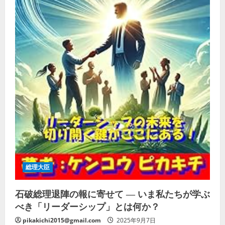
性
380ML
の
詳
細
を
ご
覧
く
だ
さ
い
総理大臣
石破総理退陣の報に寄せて ― いま私たちが学ぶ
べき「リーダーシップ」とは何か？
pikakichi2015@gmail.com
2025年9月7日