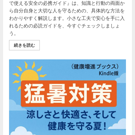
で使える安全の必携ガイド』は、知識と行動の両面か
ら自分自身と大切な人を守るための、具体的な方法を
わかりやすく解説します。小さな工夫で安心を手に入
れるための必読ガイドを、今すぐチェックしましょ
う。
誰
続きを読む
で
も
で
き
る
「安
心」
の
教
科
書。
『ス
ト
ー
カ
ー
対
策：
中
学
生