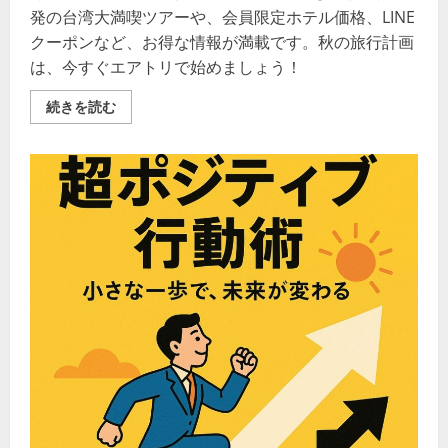
い
発の台湾大満喫ツアーや、会員限定ホテル価格、LINE
クーポンなど、お得な情報が満載です。秋の旅行計画
は、今すぐエアトリで始めましょう！
衝
続きを読む
撃
の
特
別
価
格！
エ
ア
ト
リ
で、
秋
こ
そ
憧
れ
の
海
外
へ
旅
立
と
う！