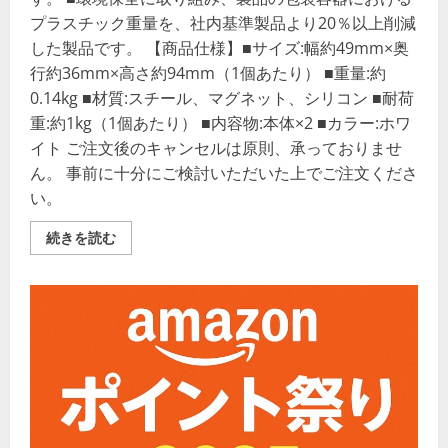
プラスチック重量を、社内基準製品より20％以上削減
した製品です。 【商品仕様】■サイズ:幅約49mm×奥
行約36mm×高さ約94mm（1個あたり） ■重量:約
0.14kg ■材質:スチール、マグネット、シリコン ■耐荷
重:約1kg（1個あたり） ■内容物:本体×2 ■カラー:ホワ
イト ご注文後のキャンセルは原則、承っておりませ
ん。 事前に十分にご検討いただいた上でご注文くださ
い。
マ
続きを読む
グ
ネ
ッ
ト
キ
ッ
チ
ン
ツ
ー
ル
フ
ッ
ク
ボ