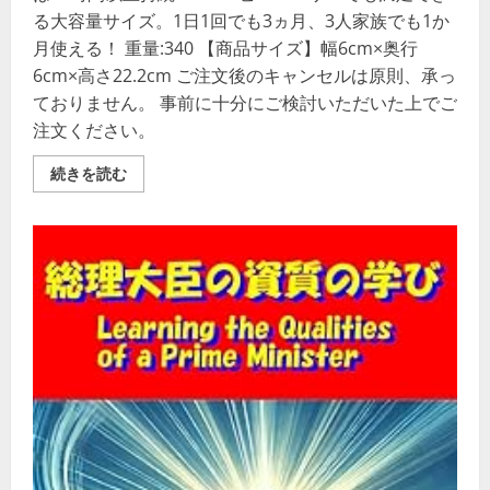
さ
る大容量サイズ。1日1回でも3ヵ月、3人家族でも1か
い
月使える！ 重量:340 【商品サイズ】幅6cm×奥行
6cm×高さ22.2cm ご注文後のキャンセルは原則、承っ
ておりません。 事前に十分にご検討いただいた上でご
注文ください。
シ
続きを読む
ュ
ー
ズ
の
気
持
ち
プ
レ
ミ
ア
ム
ハ
イ
ブ
リ
ッ
ド
無
香