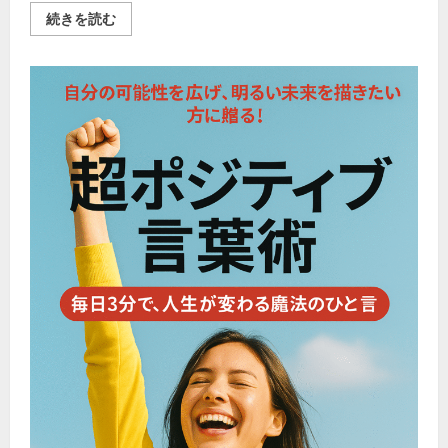
急
続きを読む
増
す
る
ニ
ン
バ
ス
変
異
株
か
ら
身
を
守
る！
ケ
ン
コ
ウ
ピ
カ
キ
チ
著
『感
染
症