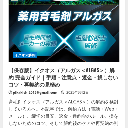
sangost
の
詳
細
を
ご
覧
く
だ
さ
い
イクオス解約
【保存版】イクオス（アルガス＜ALGAS＞）解
約 完全ガイド｜手順・注意点・返金・損しない
コツ・再契約の見極め
pikakichi2015@gmail.com
2025年9月2日
育毛剤イクオス（アルガス＜ALGAS＞）の解約を検討
している方へ。本記事では、解約方法（電話・Web・
メール）、締切の目安、返金・違約金のルール、損を
しないためのコツ、そして解約後のケアや再契約の判