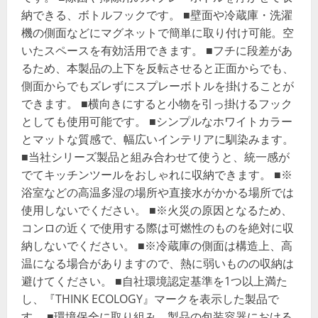
ク
ロ
納できる、ボトルフックです。 ■壁面や冷蔵庫・洗濯
ー
ゼ
機の側面などにマグネットで簡単に取り付け可能。空
ッ
いたスペースを有効活用できます。 ■フチに段差があ
ト
メ
るため、本製品の上下を反転させると正面からでも、
イ
ト
側面からでもズレずにスプレーボトルを掛けることが
CLOMTEWH
の
できます。 ■横向きにすると小物を引っ掛けるフック
詳
細
としても使用可能です。 ■シンプルなホワイトカラー
を
とマットな質感で、幅広いインテリアに馴染みます。
ご
覧
■当社シリーズ製品と組み合わせて使うと、統一感が
く
だ
でてキッチンツールをおしゃれに収納できます。 ■※
さ
い
浴室などの高温多湿の場所や直接水がかかる場所では
使用しないでください。 ■※火災の原因となるため、
コンロの近くで使用する際は可燃性のものを絶対に収
納しないでください。 ■※冷蔵庫の側面は構造上、高
温になる場合がありますので、熱に弱いものの収納は
避けてください。 ■自社環境認定基準を1つ以上満た
し、『THINK ECOLOGY』マークを表示した製品で
す。 ■環境保全に取り組み、製品の包装容器における