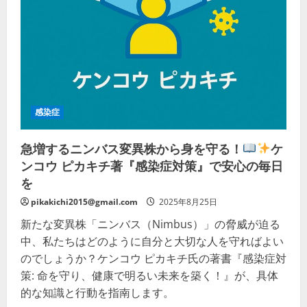
＆
活
用
ガ
イ
ド
【2025
年
秋
版】
の
詳
感染症
細
を
ご
急増するニンバス変異株から身を守る！
ケ
覧
く
ンコウ ピカキチ著『感染症対策』で安心の毎日
だ
さ
を
い
pikakichi2015@gmail.com
2025年8月25日
新たな変異株「ニンバス（Nimbus）」の脅威が迫る
中、私たちはどのように自分と大切な人を守ればよい
のでしょうか？ケンコウ ピカキチ氏の著書『感染症対
策: 命を守り、健康で明るい未来を築く！』が、具体
的な知識と行動を指南します。