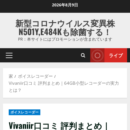
コ
2026年8月9日
ン
テ
新型コロナウイルス変異株
ン
N501Y,E484Kも除菌する！
ツ
に
PR：本サイトにはプロモーションが含まれています
ス
キ
ライブ
プ
ッ
ラ
プ
イ
し
家
ボイスレコーダー
マ
ま
Vivaniir口コミ 評判まとめ｜64GB小型レコーダーの実力
リ
す
とは？
メ
ニ
ュ
ボイスレコーダー
ー
Vivaniir口コミ 評判まとめ｜