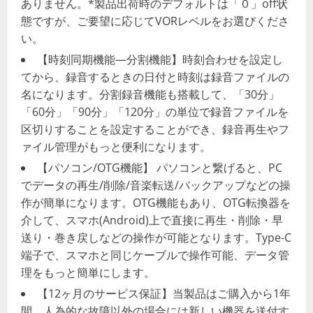
ありません。*製品出荷時のデフォルトは「０」off状
態ですが、ご要望に応じてVORレベルをお選びくださ
い。
【時刻同期機能—分割機能】時刻合わせを設定し
てから、録音するときの日付と時刻は録音ファイルの
名になります。分割録音機能も搭載して、「30分」
「60分」「90分」「120分」の単位で録音ファイルを
区切りすることを設定することができ、録音再生やフ
ァイル管理がもっと便利になります。
【パソコン/OTG機能】 パソコンと繋げると、PC
でデータの再生/削除/音楽転送/バックアップなどの操
作が簡単になります。OTG機能もあり、OTG転換器を
介して、スマホ(Android)上で直接に再生・削除・早
送り・巻き戻しなどの操作が可能となります。Type-C
端子で、スマホと同じケーブルで操作可能、データ管
理をもっと簡単にします。
【12ヶ月のサービス保証】当製品はご購入から1年
間、人為的な故障以外の場合には新しい機器を送付す