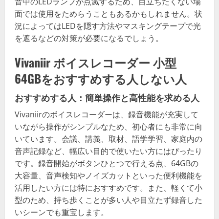
音中のLEDランプが点滅するため、目立ちたくない場
面では使用をためらうこともあるかもしれません。状
況によってはLEDを隠す方法やマスキングテープで光
を遮るなどの対策が必要になるでしょう。
Vivaniir ボイスレコーダー 小型
64GBをおすすめする人しない人
おすすめする人：簡単操作と高性能を求める人
Vivaniirのボイスレコーダーは、録音機能が充実して
いながら操作がシンプルなため、初心者にも非常に向
いています。会議、講義、取材、語学学習、家庭内の
音声記録など、幅広い目的で使いたい方にはぴったり
です。録音開始がボタンひとつで行える点、64GBの
大容量、音声検知やノイズカットといった便利機能を
活用したい方には特におすすめです。また、軽くて小
型のため、持ち歩くことが多い人や目立たず録音した
いシーンでも重宝します。