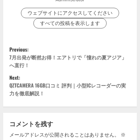
ウェブサイトにアクセスしてください
すべての投稿を表示します
P
Previous:
o
7月出発が断然お得！エアトリで「憧れの夏アジア」
へ直行！
s
Next:
t
QZTCAMERA 16GB口コミ 評判｜小型ICレコーダーの実
力を徹底解説！
n
a
v
コメントを残す
メールアドレスが公開されることはありません。
※
i