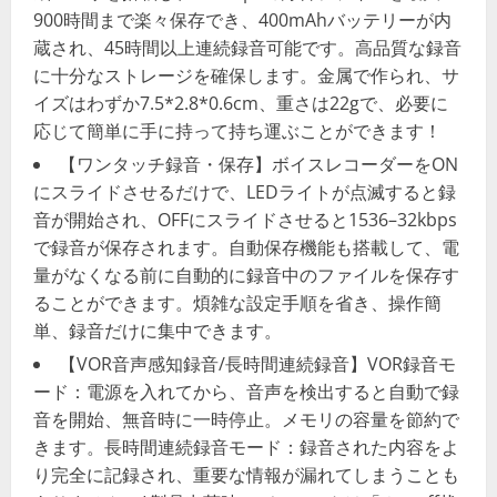
900時間まで楽々保存でき、400mAhバッテリーが内
蔵され、45時間以上連続録音可能です。高品質な録音
に十分なストレージを確保します。金属で作られ、サ
イズはわずか7.5*2.8*0.6cm、重さは22gで、必要に
応じて簡単に手に持って持ち運ぶことができます！
【ワンタッチ録音・保存】ボイスレコーダーをON
にスライドさせるだけで、LEDライトが点滅すると録
音が開始され、OFFにスライドさせると1536–32kbps
で録音が保存されます。自動保存機能も搭載して、電
量がなくなる前に自動的に録音中のファイルを保存す
ることができます。煩雑な設定手順を省き、操作簡
単、録音だけに集中できます。
【VOR音声感知録音/長時間連続録音】VOR録音モ
ード：電源を入れてから、音声を検出すると自動で録
音を開始、無音時に一時停止。メモリの容量を節約で
きます。長時間連続録音モード：録音された内容をよ
り完全に記録され、重要な情報が漏れてしまうことも