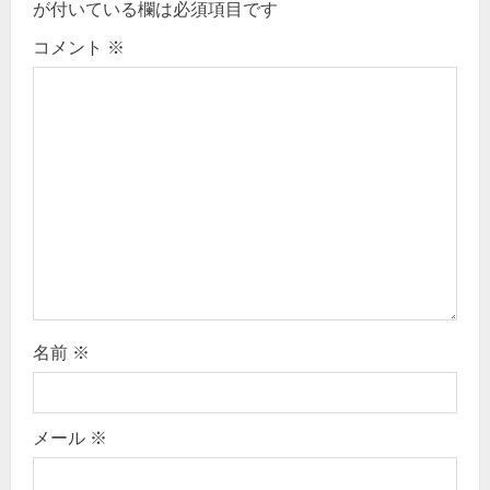
が付いている欄は必須項目です
g
コメント
※
a
t
i
o
n
名前
※
メール
※