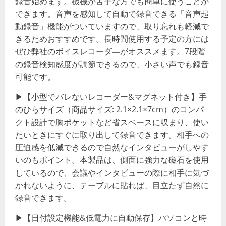
録音始めます。機械が苦手な方でも簡単に使うことが
できます。音声を感知して自動で録音できる「音声起
動録音」機能がついていますので、取り忘れも軽減で
きるためおすすめです。長時間使用する予定の方には
ぜひ弊社のボイスレコーダ―がオススメます。7段階
の録音検知感度が調節できるので、小さい声でも録音
可能です。
▶【小型でバレないレコーダー&マグネット付き】手
のひらサイズ（商品サイズ: 2.1×2.1×7cm）のコンパ
クト設計で胸ポケットなど省スペースに収まり、使い
たいときにすぐに取り出して録音できます。相手への
圧迫感を低減できるので自然なインタビューがしやす
いのもポイント。本製品は、側面に強力な磁石を使用
しているので、会議やインタビューの際に相手に気づ
かれないように、テーブルに貼れば、目立たず自然に
録音できます。
▶【日付設定機能&低電力に自動保存】パソコンと時