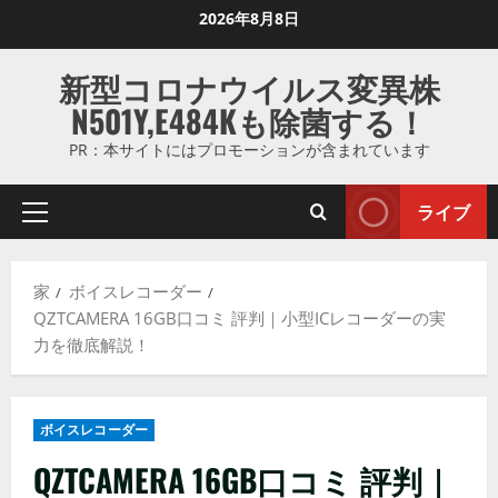
コ
2026年8月8日
ン
テ
新型コロナウイルス変異株
ン
N501Y,E484Kも除菌する！
ツ
に
PR：本サイトにはプロモーションが含まれています
ス
キ
ライブ
プ
ッ
ラ
プ
イ
し
家
ボイスレコーダー
マ
ま
QZTCAMERA 16GB口コミ 評判｜小型ICレコーダーの実
リ
す
力を徹底解説！
メ
ニ
ュ
ボイスレコーダー
ー
QZTCAMERA 16GB口コミ 評判｜