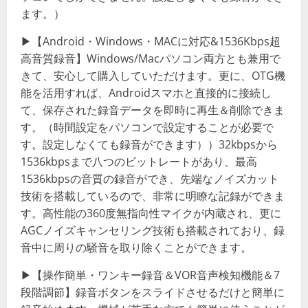
ます。）
▶【Android・Windows・MACに対応&1536Kbps超
高音質録音】Windows/Macパソコン両方とも兼用で
きて、安心して購入していただけます。更に、OTG機
能を活用すれば、Androidスマホと直接的に接続し
て、保存された録音データを即時に再生＆削除できま
す。（時間設定をパソコンで設定することが必要で
す。設定しなくても録音ができます））32kbpsから
1536kbpsまで八つのビットレートがあり、最高
1536kbpsの音質の録音ができ、先端なノイズカット
技術を搭載しているので、非常に明瞭な記録ができま
す。高性能の360度無指向性マイクが内蔵され、更に
AGCノイズキャンセリング技術も搭載されており、録
音中に周りの騒音を取り除くことができます。
▶【操作簡単・ワンキー録音＆VOR音声検知機能＆7
段階調節】録音ボタンをスライドさせるだけと簡単に