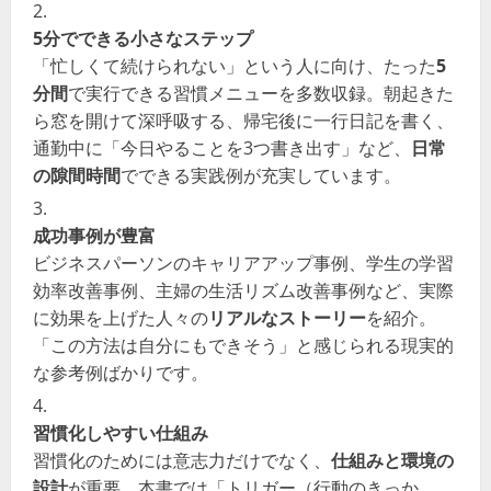
5分でできる小さなステップ
「忙しくて続けられない」という人に向け、たった
5
分間
で実行できる習慣メニューを多数収録。朝起きた
ら窓を開けて深呼吸する、帰宅後に一行日記を書く、
通勤中に「今日やることを3つ書き出す」など、
日常
の隙間時間
でできる実践例が充実しています。
成功事例が豊富
ビジネスパーソンのキャリアアップ事例、学生の学習
効率改善事例、主婦の生活リズム改善事例など、実際
に効果を上げた人々の
リアルなストーリー
を紹介。
「この方法は自分にもできそう」と感じられる現実的
な参考例ばかりです。
習慣化しやすい仕組み
習慣化のためには意志力だけでなく、
仕組みと環境の
設計
が重要。本書では「トリガー（行動のきっか