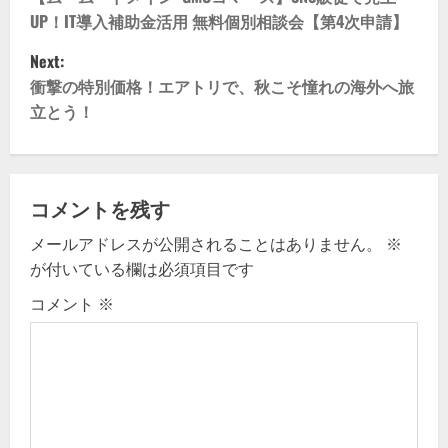
o
UP！IT導入補助金活用 無料個別相談会【第4次申請】
s
Next:
t
衝撃の特別価格！エアトリで、秋こそ憧れの海外へ旅
立とう！
n
a
v
コメントを残す
メールアドレスが公開されることはありません。
※
i
が付いている欄は必須項目です
g
コメント
※
a
t
i