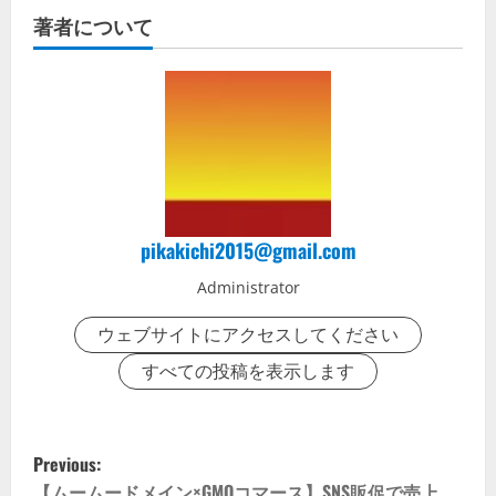
著者について
pikakichi2015@gmail.com
Administrator
ウェブサイトにアクセスしてください
すべての投稿を表示します
P
Previous:
【ムームードメイン×GMOコマース】SNS販促で売上