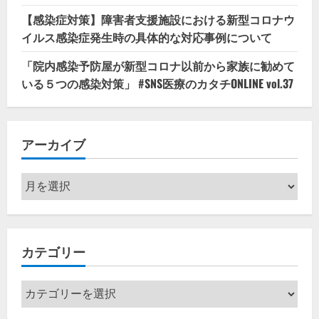
【感染症対策】障害者支援施設における新型コロナウ
イルス感染症発生時の具体的な対応事例について
「院内感染予防屋が新型コロナ以前から家族に勧めて
いる５つの感染対策」 #SNS医療のカタチONLINE vol.37
アーカイブ
ア
ー
カ
イ
カテゴリー
ブ
カ
テ