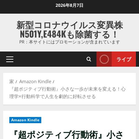
コ
2026年8月7日
ン
テ
新型コロナウイルス変異株
ン
N501Y,E484Kも除菌する！
ツ
に
PR：本サイトにはプロモーションが含まれています
ス
キ
ライブ
プ
ッ
ラ
プ
イ
し
家
Amazon Kindle
マ
ま
『超ポジティブ行動術』小さな一歩が未来を変える！心
リ
す
理学×行動科学で人生を劇的に好転させる
メ
ニ
ュ
Amazon Kindle
ー
『超ポジティブ行動術』小さ