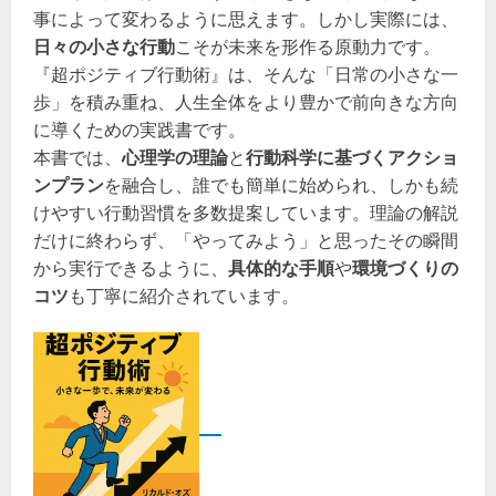
事によって変わるように思えます。しかし実際には、
日々の小さな行動
こそが未来を形作る原動力です。
『超ポジティブ行動術』は、そんな「日常の小さな一
歩」を積み重ね、人生全体をより豊かで前向きな方向
に導くための実践書です。
本書では、
心理学の理論
と
行動科学に基づくアクショ
ンプラン
を融合し、誰でも簡単に始められ、しかも続
けやすい行動習慣を多数提案しています。理論の解説
だけに終わらず、「やってみよう」と思ったその瞬間
から実行できるように、
具体的な手順
や
環境づくりの
コツ
も丁寧に紹介されています。