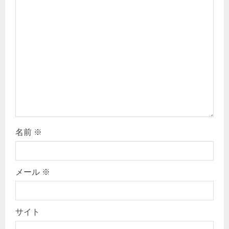
t
i
o
n
名前
※
メール
※
サイト