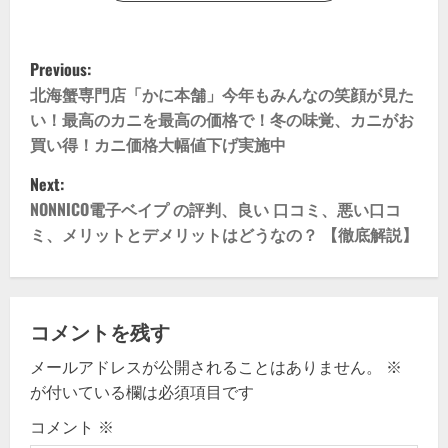
P
Previous:
o
北海蟹専門店「かに本舗」今年もみんなの笑顔が見た
い！最高のカニを最高の価格で！冬の味覚、カニがお
s
買い得！カニ価格大幅値下げ実施中
t
Next:
NONNICO電子ベイプ の評判、良い 口コミ、悪い口コ
n
ミ、メリットとデメリットはどうなの？ 【徹底解説】
a
v
コメントを残す
i
メールアドレスが公開されることはありません。
※
g
が付いている欄は必須項目です
コメント
※
a