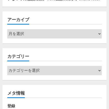
アーカイブ
ア
ー
カ
イ
カテゴリー
ブ
カ
テ
ゴ
リ
メタ情報
ー
登録