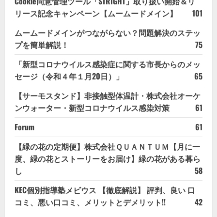
Cookie同意管理ツール「STRIGHT」取り扱い開始＆リ
リース記念キャンペーン【ムームードメイン】
101
ムームードメインがつながらない？問題解決のステッ
プを簡単解説！
75
「新型コロナウイルス感染症に関する市長からのメッ
セージ（令和４年１月20日）」
65
【サーモスタンド】非接触型体温計・株式会社オーケ
ンウォーター・新型コロナウイルス感染対策
61
Forum
61
【緑の花の定期便】株式会社ＱＵＡＮＴＵＭ【月に一
度、緑の花とストーリーをお届け】緑の花がある暮ら
し
58
KEC個別指導塾メビウス 【徹底解説】 評判、良い 口
コミ、悪い口コミ、メリットとデメリット!!
42