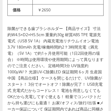
価格
￥2650
除菌ができる歯ブラシホルダー 【商品サイズ】 寸法
約W4.5×D2×H5.5cm 重量約30g 材質ABS TPE 電源充
電式（USB 5V 1A） 内蔵充電池リチウムイオン電池
3.7V 180mAh 充電/稼働時間約2？3時間充電（満充
電）（5V 1A）で約1ヶ月使用可能（1日2回使用の場
合） ※時間は使用環境や使用期間によって異なります
のでご注意ください。 定格時間3分 UV強度約
1000μW/？ 光源UV-C除菌LED 保証期間 6ヶ月 生産国
中国 【商品仕様】 ケースを閉じるだけで、UV除菌が
スタート！ 3分でオートオフ！除菌が完了！ USB充電
式 充電式だからコードレス！ 電池を用意しなくても
OKだから充電してすぐ使える！ 軽量でコンパクトだ
から持ち運びにも最適！ お家/オフィス/旅行/出張 ■メ
ーカー保証について 保証期間内であれば商品に同梱さ