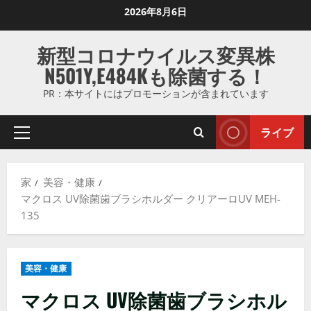
コ
2026年8月6日
ン
テ
新型コロナウイルス変異株
ン
N501Y,E484Kも除菌する！
ツ
に
PR：本サイトにはプロモーションが含まれています
ス
キ
ライブ
プ
ッ
ラ
プ
イ
し
家
美容・健康
マ
ま
マクロス UV除菌歯ブラシホルダー クリアーロUV MEH-
リ
す
135
メ
ニ
ュ
美容・健康
ー
マクロス UV除菌歯ブラシホル