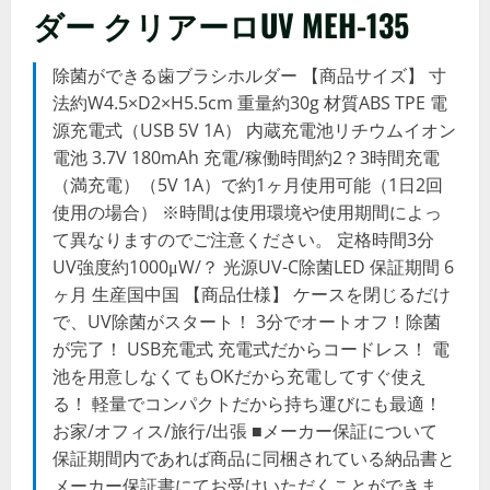
ダー クリアーロUV MEH-135
除菌ができる歯ブラシホルダー 【商品サイズ】 寸
法約W4.5×D2×H5.5cm 重量約30g 材質ABS TPE 電
源充電式（USB 5V 1A） 内蔵充電池リチウムイオン
電池 3.7V 180mAh 充電/稼働時間約2？3時間充電
（満充電）（5V 1A）で約1ヶ月使用可能（1日2回
使用の場合） ※時間は使用環境や使用期間によっ
て異なりますのでご注意ください。 定格時間3分
UV強度約1000μW/？ 光源UV-C除菌LED 保証期間 6
ヶ月 生産国中国 【商品仕様】 ケースを閉じるだけ
で、UV除菌がスタート！ 3分でオートオフ！除菌
が完了！ USB充電式 充電式だからコードレス！ 電
池を用意しなくてもOKだから充電してすぐ使え
る！ 軽量でコンパクトだから持ち運びにも最適！
お家/オフィス/旅行/出張 ■メーカー保証について
保証期間内であれば商品に同梱されている納品書と
メーカー保証書にてお受けいただくことができま