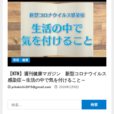
美容・健康
【KTN】週刊健康マガジン 新型コロナウイルス
感染症～生活の中で気を付けること～
pikakichi2015@gmail.com
2026年2月8日
検
索: