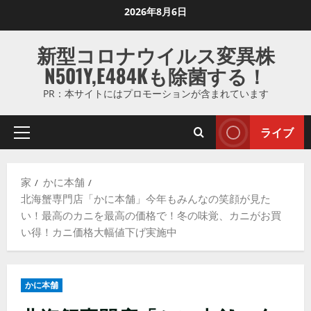
コ
2026年8月6日
ン
テ
新型コロナウイルス変異株
ン
N501Y,E484Kも除菌する！
ツ
に
PR：本サイトにはプロモーションが含まれています
ス
キ
ライブ
プ
ッ
ラ
プ
イ
し
家
かに本舗
マ
ま
北海蟹専門店「かに本舗」今年もみんなの笑顔が見た
リ
す
い！最高のカニを最高の価格で！冬の味覚、カニがお買
メ
い得！カニ価格大幅値下げ実施中
ニ
ュ
ー
かに本舗