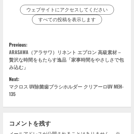
ウェブサイトにアクセスしてください
すべての投稿を表示します
P
Previous:
o
ARASAWA（アラサワ）リネント エプロン 高級素材 –
贅沢な時間をもたらす逸品「家事時間をやさしさで包
s
み込む」
t
Next:
マクロス UV除菌歯ブラシホルダー クリアーロUV MEH-
n
135
a
v
コメントを残す
i
メールアドレスが公開されることはありません。
※