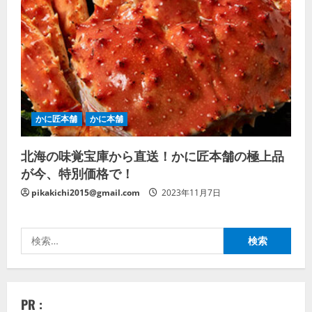
かに匠本舗
かに本舗
北海の味覚宝庫から直送！かに匠本舗の極上品
が今、特別価格で！
pikakichi2015@gmail.com
2023年11月7日
検
索:
PR :