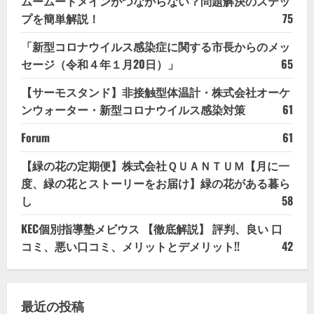
ムームードメインがつながらない？問題解決のステッ
プを簡単解説！
75
「新型コロナウイルス感染症に関する市長からのメッ
セージ（令和４年１月20日）」
65
【サーモスタンド】非接触型体温計・株式会社オーケ
ンウォーター・新型コロナウイルス感染対策
61
Forum
61
【緑の花の定期便】株式会社ＱＵＡＮＴＵＭ【月に一
度、緑の花とストーリーをお届け】緑の花がある暮ら
し
58
KEC個別指導塾メビウス 【徹底解説】 評判、良い 口
コミ、悪い口コミ、メリットとデメリット!!
42
最近の投稿