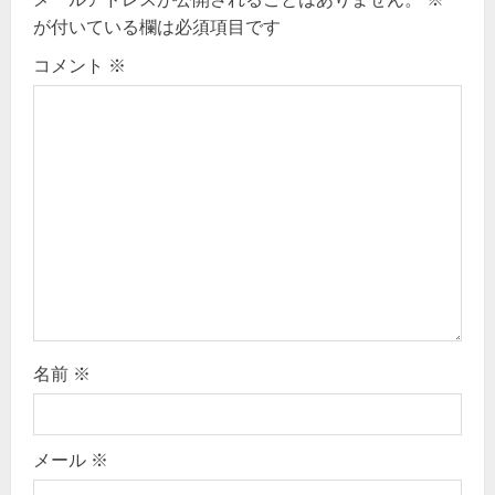
g
が付いている欄は必須項目です
コメント
※
a
t
i
o
n
名前
※
メール
※