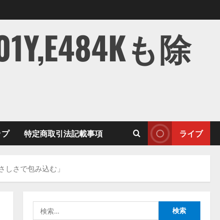
,E484Kも除
ップ
特定商取引法記載事項
ライブ
やさしさで包み込む」
検
索: