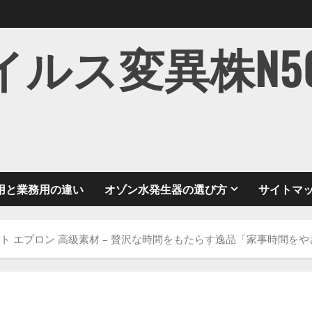
ス変異株N501Y
用と業務用の違い
オゾン水発生器の選び方
サイトマ
ント エプロン 高級素材 – 贅沢な時間をもたらす逸品「家事時間を