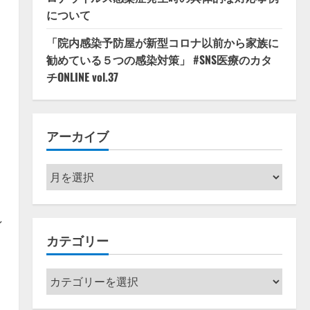
について
「院内感染予防屋が新型コロナ以前から家族に
勧めている５つの感染対策」 #SNS医療のカタ
チONLINE vol.37
アーカイブ
ア
ー
カ
ン
イ
カテゴリー
ブ
カ
テ