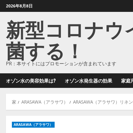
コ
2026年8月8日
ン
新型コロナウイル
テ
ン
ツ
菌する！
に
ス
キ
ッ
PR：本サイトにはプロモーションが含まれています
プ
し
オゾン水の美容効果は?
オゾン水発生器の効果
家庭
ま
す
家
ARASAWA（アラサワ）
ARASAWA（アラサワ）リネ
ARASAWA（アラサワ）