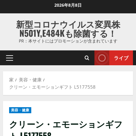
コ
2026年8月8日
ン
テ
新型コロナウイルス変異株
ン
N501Y,E484Kも除菌する！
ツ
に
PR：本サイトにはプロモーションが含まれています
ス
キ
ライブ
プ
ッ
ラ
プ
イ
し
家
美容・健康
マ
ま
クリーン・エモーションギフト L5177558
リ
す
メ
ニ
美容・健康
ュ
ー
クリーン・エモーションギフ
ト L5177558