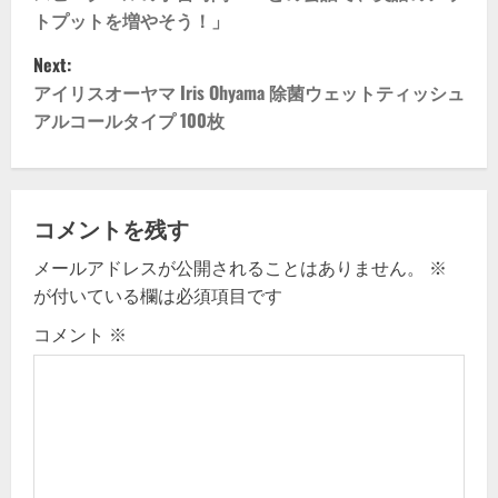
o
トプットを増やそう！」
s
Next:
t
アイリスオーヤマ Iris Ohyama 除菌ウェットティッシュ
アルコールタイプ 100枚
n
a
v
コメントを残す
メールアドレスが公開されることはありません。
※
i
が付いている欄は必須項目です
g
コメント
※
a
t
i