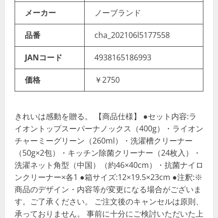
メーカー
ノーブランド
品番
cha_202106l5177558
JANコード
4938165186993
価格
￥2750
きれいは感動を贈る。 【商品仕様】 ●セット内容:ラ
イオントップスーパーナノックス（400g）・ライオン
チャーミーグリーン（260ml）・洗濯槽クリーナー
（50g×2包）・キッチン除菌クリーナー（24枚入）・
洗濯ネット角型（中国）（約46×40cm）・抗菌ナイロ
ンクリーナー×各1 ●箱サイズ:12×19.5×23cm ●注釈:※
商品のデザイン・内容等が変更になる場合がございま
す。ご了承ください。 ご注文後のキャンセルは原則、
承っておりません。 事前に十分にご検討いただいた上