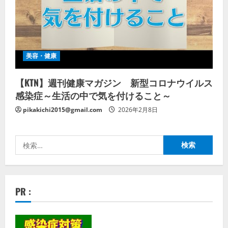
美容・健康
【KTN】週刊健康マガジン 新型コロナウイルス
感染症～生活の中で気を付けること～
pikakichi2015@gmail.com
2026年2月8日
検
索:
PR :