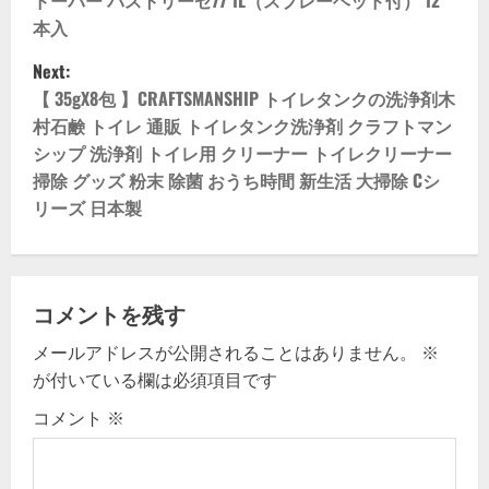
o
ドーバー パストリーゼ77 1L（スプレーヘッド付） 12
本入
s
Next:
t
【 35gX8包 】CRAFTSMANSHIP トイレタンクの洗浄剤木
村石鹸 トイレ 通販 トイレタンク洗浄剤 クラフトマン
n
シップ 洗浄剤 トイレ用 クリーナー トイレクリーナー
掃除 グッズ 粉末 除菌 おうち時間 新生活 大掃除 Cシ
a
リーズ 日本製
v
i
コメントを残す
g
メールアドレスが公開されることはありません。
※
a
が付いている欄は必須項目です
t
コメント
※
i