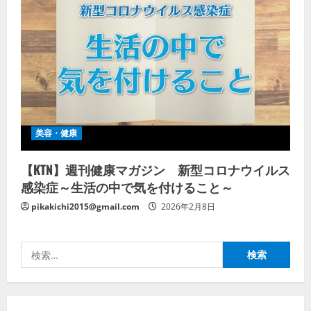
美容・健康
【KTN】週刊健康マガジン 新型コロナウイルス
感染症～生活の中で気を付けること～
pikakichi2015@gmail.com
2026年2月8日
検
索: