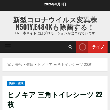
コ
2026年8月9日
ン
テ
新型コロナウイルス変異株
ン
N501Y,E484Kも除菌する！
ツ
に
PR：本サイトにはプロモーションが含まれています
ス
キ
ライブ
プ
ッ
ラ
プ
イ
し
家
美容・健康
ヒノキア 三角トイレシーツ 22枚
マ
ま
リ
す
メ
美容・健康
ニ
ュ
ヒノキア 三角トイレシーツ 22
ー
枚