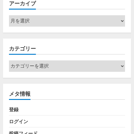
アーカイブ
ア
ー
カ
イ
カテゴリー
ブ
カ
テ
ゴ
リ
メタ情報
ー
登録
ログイン
投稿フィード