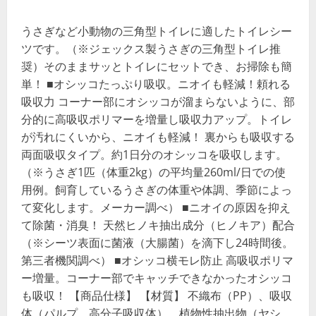
うさぎなど小動物の三角型トイレに適したトイレシー
ツです。（※ジェックス製うさぎの三角型トイレ推
奨）そのままサッとトイレにセットでき、お掃除も簡
単！ ■オシッコたっぷり吸収。ニオイも軽減！頼れる
吸収力 コーナー部にオシッコが溜まらないように、部
分的に高吸収ポリマーを増量し吸収力アップ。トイレ
が汚れにくいから、ニオイも軽減！ 裏からも吸収する
両面吸収タイプ。約1日分のオシッコを吸収します。
（※うさぎ1匹（体重2kg）の平均量260ml/日での使
用例。飼育しているうさぎの体重や体調、季節によっ
て変化します。メーカー調べ） ■ニオイの原因を抑え
て除菌・消臭！ 天然ヒノキ抽出成分（ヒノキア）配合
（※シーツ表面に菌液（大腸菌）を滴下し24時間後。
第三者機関調べ） ■オシッコ横モレ防止 高吸収ポリマ
ー増量。コーナー部でキャッチできなかったオシッコ
も吸収！ 【商品仕様】 【材質】 不織布（PP）、吸収
体（パルプ、高分子吸収体）、植物性抽出物（ヤシ