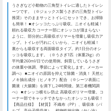
うさぎなど小動物の三角型トイレに適したトイレシ
ーツです。（※ジェックス製うさぎの三角型トイレ
推奨）そのままサッとトイレにセットでき、お掃除
も簡単！ ■オシッコたっぷり吸収。ニオイも軽減！
頼れる吸収力 コーナー部にオシッコが溜まらない
ように、部分的に高吸収ポリマーを増量し吸収力ア
ップ。トイレが汚れにくいから、ニオイも軽減！
裏からも吸収する両面吸収タイプ。約1日分のオシ
ッコを吸収します。（※うさぎ1匹（体重2kg）の
平均量260ml/日での使用例。飼育しているうさぎ
の体重や体調、季節によって変化します。メーカー
調べ） ■ニオイの原因を抑えて除菌・消臭！ 天然ヒ
ノキ抽出成分（ヒノキア）配合 （※シーツ表面に
菌液（大腸菌）を滴下し24時間後。第三者機関調
べ） ■オシッコ横モレ防止 高吸収ポリマー増量。コ
ーナー部でキャッチできなかったオシッコも吸収！
【商品仕様】 【材質】 不織布（PP）、吸収体（パ
ルプ、高分子吸収体）、植物性抽出物（ヤシ油）、