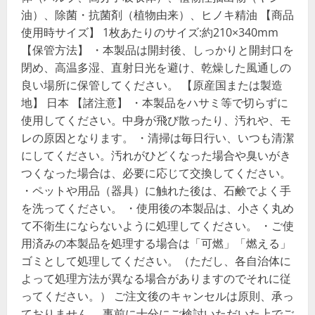
油）、除菌・抗菌剤（植物由来）、ヒノキ精油 【商品
使用時サイズ】 1枚あたりのサイズ:約210×340mm
【保管方法】 ・本製品は開封後、しっかりと開封口を
閉め、高温多湿、直射日光を避け、乾燥した風通しの
良い場所に保管してください。 【原産国または製造
地】 日本 【諸注意】 ・本製品をハサミ等で切らずに
使用してください。中身が飛び散ったり、汚れや、モ
レの原因となります。 ・清掃は毎日行い、いつも清潔
にしてください。汚れがひどくなった場合や臭いがき
つくなった場合は、必要に応じて交換してください。
・ペットや用品（器具）に触れた後は、石鹸でよく手
を洗ってください。 ・使用後の本製品は、小さく丸め
て不衛生にならないように処理してください。 ・ご使
用済みの本製品を処理する場合は「可燃」「燃える」
ゴミとして処理してください。（ただし、各自治体に
よって処理方法が異なる場合がありますのでそれに従
ってください。） ご注文後のキャンセルは原則、承っ
ておりません。 事前に十分にご検討いただいた上でご