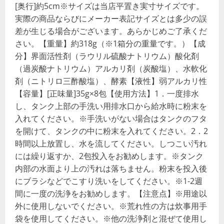
[奥行]約5cm※サイズは当店平置き実寸サイズです。
実際の商品ならびにメーカー表記サイズとは多少の誤
差が生じる場合がございます。あらかじめご了承くだ
さい。【重量】約318g（※1箱分の重量です。）【成
分】界面活性剤（ラウリル硫酸ナトリウム）酸化剤
（過炭酸ナトリウム）アルカリ剤（炭酸塩）、水軟化
剤（ニトリロ三酢酸塩）、酵素【液性】弱アルカリ性
【容量】[正味量]35g×8包【使用方法】1．一度排水
し、タンク上部の手洗い用排水口から給水時に粉末を
入れてください。※手洗いがない場合はタンクのフタ
を開けて、タンクの中に粉末を入れてください。2．2
時間以上放置し、水を流してください。しつこい汚れ
には繰り返すか、2包投入をお勧めします。※タンク
内部の水面より上の汚れは落ちません。粉末を投入後
にブラシなどでこすり洗いをしてください。※1-2週
間に一度の洗浄をお勧めします。【注意点】※用途以
外に使用しないでください。※荒れ性の方は炊事用手
袋を使用してください。※他の洗浄剤と混ぜて使用し