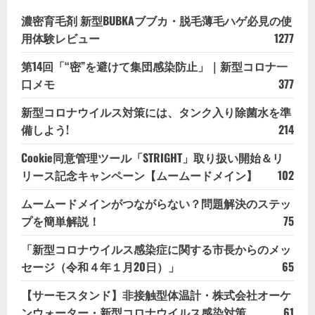
濃密育毛剤 新型BUBKAブブカ・脱毛薄毛ハゲ必見の使
用体験レビュー
1277
第14回「“密”を避けて集団感染防止」｜新型コロナ一
口メモ
377
新型コロナウイルス対策には、タンク入り除菌水を準
備しよう!
214
Cookie同意管理ツール「STRIGHT」取り扱い開始＆リ
リース記念キャンペーン【ムームードメイン】
102
ムームードメインがつながらない？問題解決のステッ
プを簡単解説！
75
「新型コロナウイルス感染症に関する市長からのメッ
セージ（令和４年１月20日）」
65
【サーモスタンド】非接触型体温計・株式会社オーケ
ンウォーター・新型コロナウイルス感染対策
61