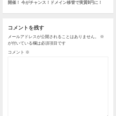
t
開催！ 今がチャンス！ドメイン移管で実質0円に！
n
a
コメントを残す
v
メールアドレスが公開されることはありません。
※
が付いている欄は必須項目です
i
コメント
※
g
a
t
i
o
n