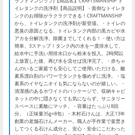
ラフトマンシップ)【商品名】CRAFTSMANSHIP ト
イレタンクの洗浄剤【商品説明】・面倒なトイレタ
ンクのお掃除がラクラクできる！CRAFTMANSHIP
から、トイレタンクの洗浄剤が新登場。・トイレの
悪臭の原因となる、トイレタンク内部の黒カビや水
アカを分解洗浄。除菌までしてくれる！・使い方は
簡単、3ステップ！タンク内の水を一度排水して、
給水中に手洗い用排水口から粉末を投入。2時間以
上放置した後、再び水を流せば洗浄完了。・赤ちゃ
んのいるご家庭でも安心してご使用いただける、酸
素系漂白剤のパワーでタンクを傷めずに洗浄。・塩
素系のイヤなニオイも気にならないのが嬉しい。・
清潔感のあるホワイトのパッケージで、収納キャビ
ネットの中に隠さなくても気にならず、サニタリー
スペースに素敵にマッチ。・容量はたっぷり8回
分。（正味量35g×8包）・木村石けんは、大正13年
創業の老舗石けんメーカー。職人が手作業で釜焚き
してつくる石けん成分と、安心・安全にこだわった