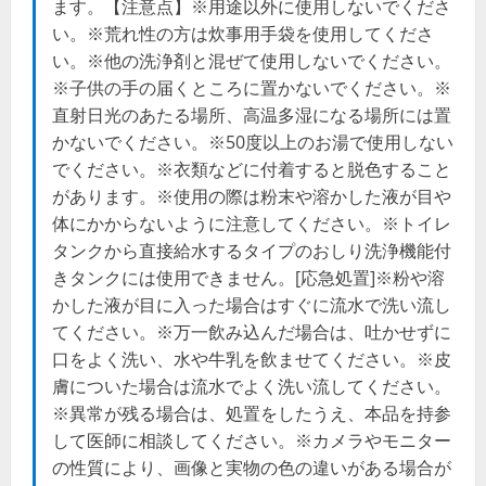
ます。【注意点】※用途以外に使用しないでくださ
い。※荒れ性の方は炊事用手袋を使用してくださ
い。※他の洗浄剤と混ぜて使用しないでください。
※子供の手の届くところに置かないでください。※
直射日光のあたる場所、高温多湿になる場所には置
かないでください。※50度以上のお湯で使用しない
でください。※衣類などに付着すると脱色すること
があります。※使用の際は粉末や溶かした液が目や
体にかからないように注意してください。※トイレ
タンクから直接給水するタイプのおしり洗浄機能付
きタンクには使用できません。[応急処置]※粉や溶
かした液が目に入った場合はすぐに流水で洗い流し
てください。※万一飲み込んだ場合は、吐かせずに
口をよく洗い、水や牛乳を飲ませてください。※皮
膚についた場合は流水でよく洗い流してください。
※異常が残る場合は、処置をしたうえ、本品を持参
して医師に相談してください。※カメラやモニター
の性質により、画像と実物の色の違いがある場合が