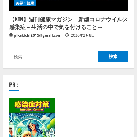
美容・健康
【KTN】週刊健康マガジン 新型コロナウイルス
感染症～生活の中で気を付けること～
pikakichi2015@gmail.com
2026年2月8日
検
索:
PR :