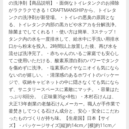
の洗浄剤【商品説明】・面倒なトイレタンクのお掃除
がラクラクできる！CRAFTMANSHIPから、トイレタ
ンクの洗浄剤が新登場。・トイレの悪臭の原因とな
る、トイレタンク内部の黒カビや水アカを分解洗浄。
除菌までしてくれる！・使い方は簡単、3ステップ！
タンク内の水を一度排水して、給水中に手洗い用排水
口から粉末を投入。2時間以上放置した後、再び水を
流せば洗浄完了。・赤ちゃんのいるご家庭でも安心し
てご使用いただける、酸素系漂白剤のパワーでタンク
を傷めずに洗浄。・塩素系のイヤなニオイも気になら
ないのが嬉しい。・清潔感のあるホワイトのパッケー
ジで、収納キャビネットの中に隠さなくても気になら
ず、サニタリースペースに素敵にマッチ。・容量はた
っぷり8回分。（正味量35g×8包）・木村石けんは、
大正13年創業の老舗石けんメーカー。職人が手作業で
釜焚きしてつくる石けん成分と、安心・安全にこだわ
ったものづくりが持ち味。【生産国】日本【サイ
ズ】・パッケージサイズ[縦]約14cm／[横]約11cm／