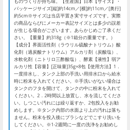
ものづくりが持ち味。【生産国】日本【サイズ】・
パッケージサイズ[縦]約14cm／[横]約11cm／[奥行]
約5cm※サイズは当店平置き実寸サイズです。実際
の商品ならびにメーカー表記サイズとは多少の誤差
が生じる場合がございます。あらかじめご了承くだ
さい。【重量】約318g（※1箱分の重量です。）
【成分】界面活性剤（ラウリル硫酸ナトリウム）酸
化剤（過炭酸ナトリウム）アルカリ剤（炭酸塩）、
水軟化剤（ニトリロ三酢酸塩）、酵素【液性】弱ア
ルカリ性【容量】[正味量]35g×8包【使用方法】1．
一度排水し、タンク上部の手洗い用排水口から給水
時に粉末を入れてください。※手洗いがない場合は
タンクのフタを開けて、タンクの中に粉末を入れて
ください。2．2時間以上放置し、水を流してくださ
い。しつこい汚れには繰り返すか、2包投入をお勧
めします。※タンク内部の水面より上の汚れは落ち
ません。粉末を投入後にブラシなどでこすり洗いを
してください。※1-2週間に一度の洗浄をお勧めし