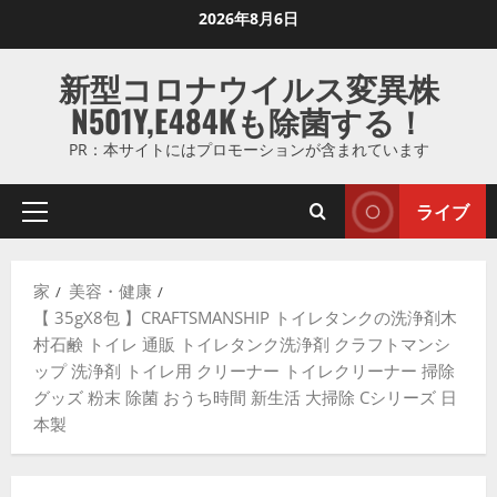
コ
2026年8月6日
ン
テ
新型コロナウイルス変異株
ン
N501Y,E484Kも除菌する！
ツ
に
PR：本サイトにはプロモーションが含まれています
ス
キ
ライブ
プ
ッ
ラ
プ
イ
し
家
美容・健康
マ
ま
【 35gX8包 】CRAFTSMANSHIP トイレタンクの洗浄剤木
リ
す
村石鹸 トイレ 通販 トイレタンク洗浄剤 クラフトマンシ
メ
ップ 洗浄剤 トイレ用 クリーナー トイレクリーナー 掃除
ニ
グッズ 粉末 除菌 おうち時間 新生活 大掃除 Cシリーズ 日
ュ
本製
ー