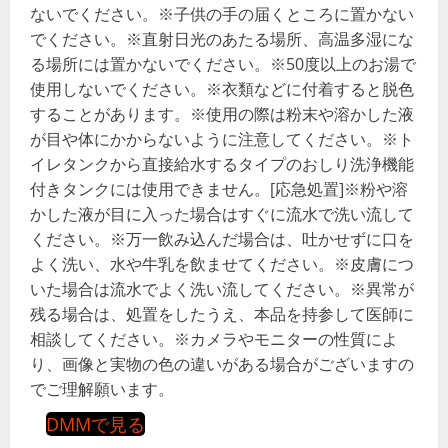
ないでください。※子供の手の届くところに置かない
でください。※直射日光のあたる場所、高温多湿にな
る場所には置かないでください。※50度以上のお湯で
使用しないでください。※衣類などに付着すると脱色
することがあります。※使用の際は粉末や溶かした液
が目や体にかからないように注意してください。※ト
イレタンクから直接給水するタイプのおしり洗浄機能
付きタンクには使用できません。[応急処置]※粉や溶
かした液が目に入った場合はすぐに流水で洗い流して
ください。※万一飲み込んだ場合は、吐かせずに口を
よく洗い、水や牛乳を飲ませてください。※皮膚につ
いた場合は流水でよく洗い流してください。※異常が
残る場合は、処置をしたうえ、本品を持参して医師に
相談してください。※カメラやモニターの性質によ
り、画像と実物の色の違いがある場合がございますの
でご理解願います。
DMMで見る