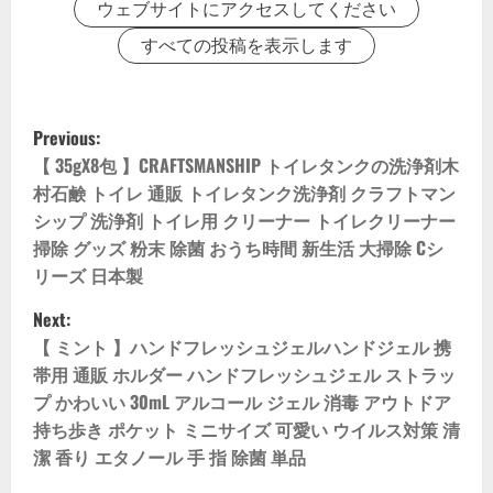
ウェブサイトにアクセスしてください
すべての投稿を表示します
P
Previous:
o
【 35gX8包 】CRAFTSMANSHIP トイレタンクの洗浄剤木
村石鹸 トイレ 通販 トイレタンク洗浄剤 クラフトマン
s
シップ 洗浄剤 トイレ用 クリーナー トイレクリーナー
掃除 グッズ 粉末 除菌 おうち時間 新生活 大掃除 Cシ
t
リーズ 日本製
n
Next:
【 ミント 】ハンドフレッシュジェルハンドジェル 携
a
帯用 通販 ホルダー ハンドフレッシュジェル ストラッ
v
プ かわいい 30mL アルコール ジェル 消毒 アウトドア
持ち歩き ポケット ミニサイズ 可愛い ウイルス対策 清
i
潔 香り エタノール 手 指 除菌 単品