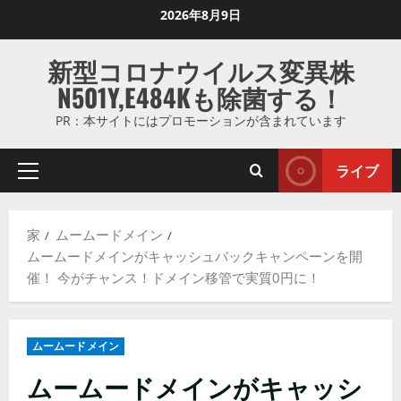
コ
2026年8月9日
ン
テ
新型コロナウイルス変異株
ン
N501Y,E484Kも除菌する！
ツ
に
PR：本サイトにはプロモーションが含まれています
ス
キ
ライブ
プ
ッ
ラ
プ
イ
し
家
ムームードメイン
マ
ま
ムームードメインがキャッシュバックキャンペーンを開
リ
す
催！ 今がチャンス！ドメイン移管で実質0円に！
メ
ニ
ュ
ムームードメイン
ー
ムームードメインがキャッシ