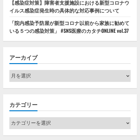
【感染症対策】障害者支援施設における新型コロナウ
イルス感染症発生時の具体的な対応事例について
「院内感染予防屋が新型コロナ以前から家族に勧めて
いる５つの感染対策」 #SNS医療のカタチONLINE vol.37
アーカイブ
ア
ー
カ
イ
カテゴリー
ブ
カ
テ
ゴ