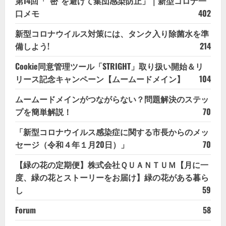
第14回「“密”を避けて集団感染防止」｜新型コロナ一
口メモ
402
新型コロナウイルス対策には、タンク入り除菌水を準
備しよう!
214
Cookie同意管理ツール「STRIGHT」取り扱い開始＆リ
リース記念キャンペーン【ムームードメイン】
104
ムームードメインがつながらない？問題解決のステッ
プを簡単解説！
70
「新型コロナウイルス感染症に関する市長からのメッ
セージ（令和４年１月20日）」
70
【緑の花の定期便】株式会社ＱＵＡＮＴＵＭ【月に一
度、緑の花とストーリーをお届け】緑の花がある暮ら
し
59
Forum
58