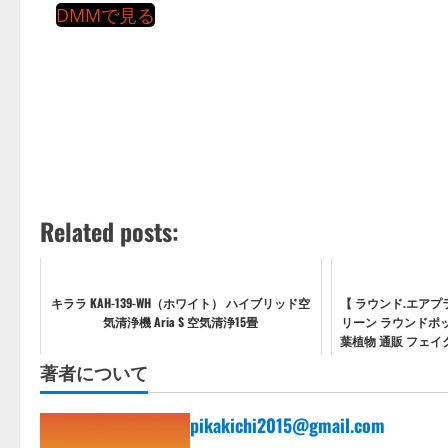
DMMで見る
Related posts:
キララ KAH-139-WH（ホワイト） ハイブリッド空
【 ラウンド.エアプ
気清浄機 Aria S 空気清浄15畳
リーン ラウンドポ
葉植物 通販 フェイ
リーン リアル 小さめ
著者について
pikakichi2015@gmail.com