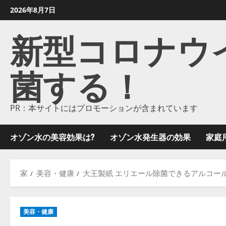
コ
2026年8月7日
ン
新型コロナウイル
テ
ン
ツ
菌する！
に
ス
キ
ッ
PR：本サイトにはプロモーションが含まれています
プ
し
オゾン水の美容効果は?
オゾン水発生器の効果
家庭
ま
す
家
美容・健康
大王製紙 エリエール除菌できるアルコール
美容・健康