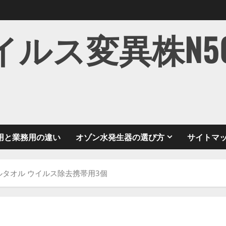
ス変異株N501Y
用と業務用の違い
オゾン水発生器の選び方
サイトマ
タオル ウイルス除去携帯用3個