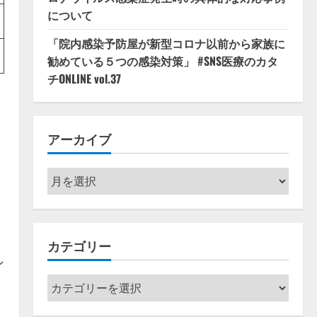
について
「院内感染予防屋が新型コロナ以前から家族に
勧めている５つの感染対策」 #SNS医療のカタ
チONLINE vol.37
アーカイブ
ア
ー
カ
イ
カテゴリー
ブ
ン
カ
テ