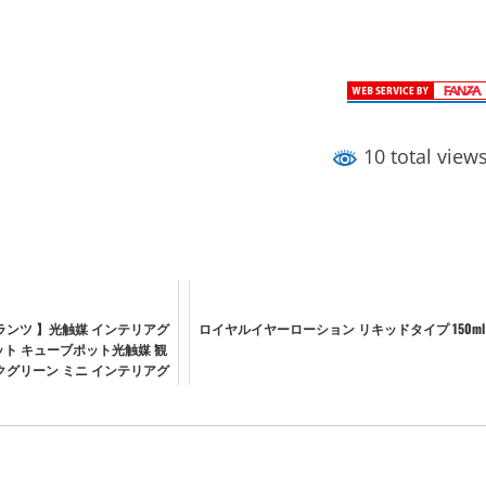
10 total view
ランツ 】光触媒 インテリアグ
ロイヤルイヤーローション リキッドタイプ 150ml
ット キューブポット光触媒 観
クグリーン ミニ インテリアグ
 おしゃれ 小さい 枯れない ...