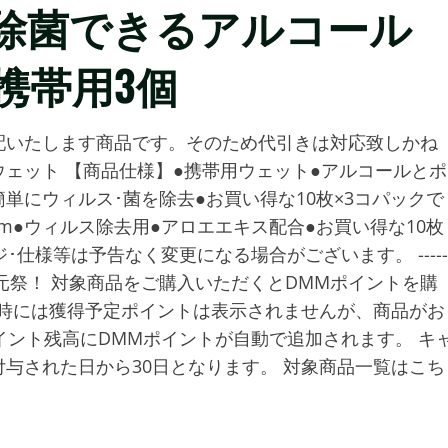
ル除菌できるアルコール
携帯用3個
配いたします商品です。そのため代引きは対応致しかね
ェット 【商品仕様】●携帯用ウェット●アルコールとポ
単にウィルス･菌を除去●お買い得な10枚×3コパックで
mm●ウィルス除去用●アロエエキス配合●お買い得な10枚
仕様等は予告なく変更になる場合がございます。 -----
ポイント最大30％還元祭！ 対象商品をご購入いただくとDMMポイントを購
入時には獲得予定ポイントは表示されませんが、商品がお
イント残高にDMMポイントが自動で追加されます。 キ
与された日から30日となります。 対象商品一覧はこち