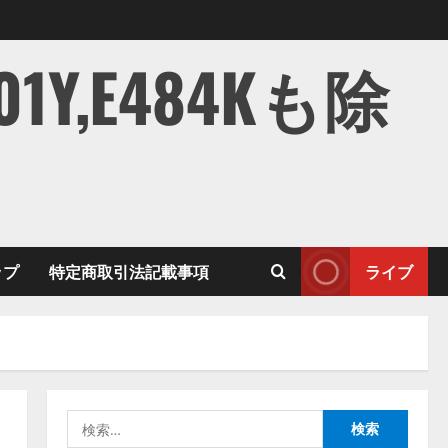
,E484Kも除
ップ
特定商取引法記載事項
ライブ
検
索: