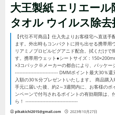
大王製紙 エリエー
タオル ウイルス除去
【代引不可商品】仕入先よりお客様宅へ直送手
ます。外出時もコンパクトに持ち出せる携帯用ウ
リアミノプロピルビグアニド配合。拭くだけで簡
す。携帯用ウェット●シートサイズ：150×200
×3コパック※メーカーの都合により、パッケージ･
---------------------------- DMM
入額の30％分プレゼントいたします。 商品購
手元に届いた後、約2～3週間内に、お客様のポ
ンペーンで付与されるポイントの有効期限は、付
ら！ ----------------------------------
pikakichi2015@gmail.com
2023年10月27日