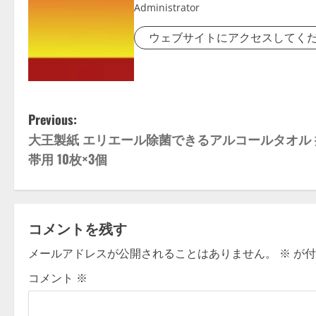
Administrator
ウェブサイトにアクセスしてく
P
Previous:
大王製紙 エリエール除菌できるアルコールタオル 
o
帯用 10枚×3個
s
t
コメントを残す
n
メールアドレスが公開されることはありません。
※
が付
a
コメント
※
v