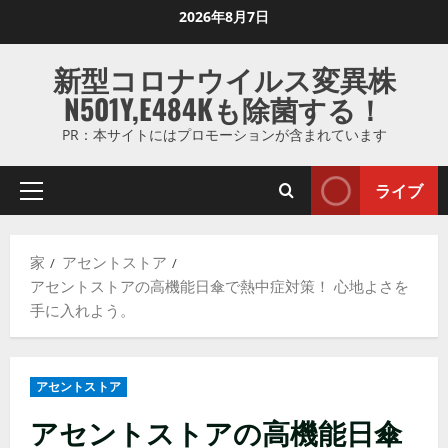
コ
2026年8月7日
ン
テ
新型コロナウイルス変異株
ン
N501Y,E484Kも除菌する！
ツ
に
PR：本サイトにはプロモーションが含まれています
ス
キ
ライブ
プ
ッ
ラ
プ
イ
し
家
アセントストア
マ
ま
アセントストアの高機能日傘で熱中症対策！ 心地よさを
リ
す
手に入れよう。
メ
ニ
ュ
アセントストア
ー
アセントストアの高機能日傘