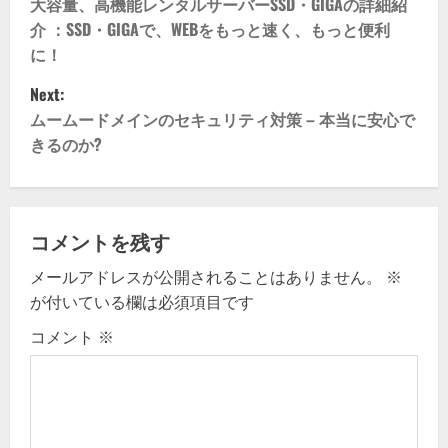
o
大容量、高機能レンタルサーバーSSD・GIGAの詳細紹
介 ：​​SSD・GIGAで、WEBをもっと速く、もっと便利
s
に！
t
Next:
ムームードメインのセキュリティ対策 – 本当に安心で
n
きるのか?
a
v
コメントを残す
i
メールアドレスが公開されることはありません。
※
g
が付いている欄は必須項目です
コメント
※
a
t
i