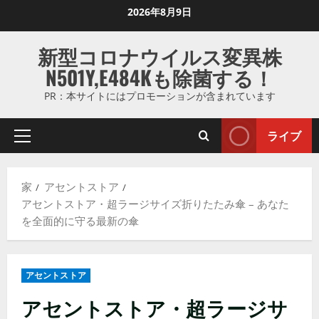
コ
2026年8月9日
ン
テ
新型コロナウイルス変異株
ン
N501Y,E484Kも除菌する！
ツ
に
PR：本サイトにはプロモーションが含まれています
ス
キ
ライブ
プ
ッ
ラ
プ
イ
し
家
アセントストア
マ
ま
アセントストア・超ラージサイズ折りたたみ傘 – あなた
リ
す
を全面的に守る最新の傘
メ
ニ
ュ
アセントストア
ー
アセントストア・超ラージサ