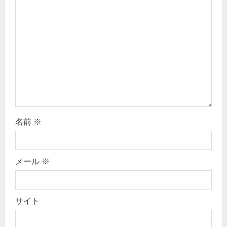
t
i
o
n
名前
※
メール
※
サイト