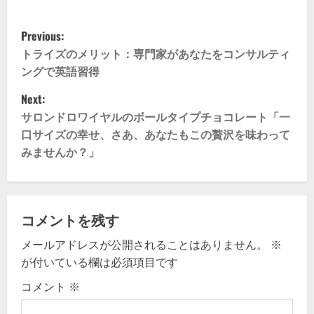
P
Previous:
o
トライズのメリット：専門家があなたをコンサルティ
ングで英語習得
s
Next:
t
サロンドロワイヤルのボールタイプチョコレート「一
口サイズの幸せ、さあ、あなたもこの贅沢を味わって
n
みませんか？」
a
v
コメントを残す
i
メールアドレスが公開されることはありません。
※
g
が付いている欄は必須項目です
コメント
※
a