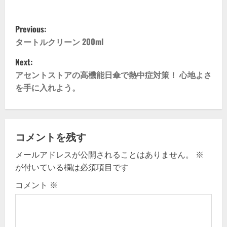
P
Previous:
o
タートルクリーン 200ml
Next:
s
アセントストアの高機能日傘で熱中症対策！ 心地よさ
t
を手に入れよう。
n
a
コメントを残す
v
メールアドレスが公開されることはありません。
※
が付いている欄は必須項目です
i
コメント
※
g
a