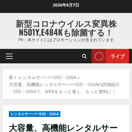
コ
2026年8月7日
ン
テ
新型コロナウイルス変異株
ン
N501Y,E484Kも除菌する！
ツ
に
PR：本サイトにはプロモーションが含まれています
ス
キ
ライブ
プ
ッ
ラ
プ
イ
し
家
レンタルサーバーSSD・GIGA
マ
ま
大容量、高機能レンタルサーバーSSD・GIGAの詳細紹介
リ
す
：​​SSD・GIGAで、WEBをもっと速く、もっと便利に！
メ
ニ
ュ
レンタルサーバーSSD・GIGA
ー
大容量、高機能レンタルサー