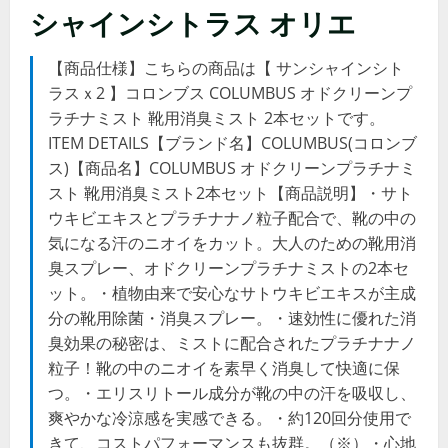
シャインシトラス オリエ
【商品仕様】こちらの商品は【 サンシャインシト
ラスｘ2 】コロンブス COLUMBUS オドクリーンプ
ラチナミスト 靴用消臭ミスト 2本セットです。
ITEM DETAILS【ブランド名】COLUMBUS(コロンブ
ス)【商品名】COLUMBUS オドクリーンプラチナミ
スト 靴用消臭ミスト2本セット【商品説明】・サト
ウキビエキスとプラチナナノ粒子配合で、靴の中の
気になる汗のニオイをカット。大人のための靴用消
臭スプレー、オドクリーンプラチナミストの2本セ
ット。・植物由来で安心なサトウキビエキスが主成
分の靴用除菌・消臭スプレー。・速効性に優れた消
臭効果の秘密は、ミストに配合されたプラチナナノ
粒子！靴の中のニオイを素早く消臭して快適に保
つ。・エリスリトール成分が靴の中の汗を吸収し、
爽やかな冷涼感を実感できる。・約120回分使用で
きて、コストパフォーマンスも抜群。（※）・心地