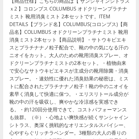
【商品仕様】こちらの商品は【 サンシャインシトラス
ｘ2 】コロンブス COLUMBUS オドクリーンプラチナ
ミスト 靴用消臭ミスト 2本セットです。ITEM
DETAILS【ブランド名】COLUMBUS(コロンブス)【商
品名】COLUMBUS オドクリーンプラチナミスト 靴用
消臭ミスト2本セット【商品説明】・サトウキビエキ
スとプラチナナノ粒子配合で、靴の中の気になる汗の
ニオイをカット。大人のための靴用消臭スプレー、オ
ドクリーンプラチナミストの2本セット。・植物由来
で安心なサトウキビエキスが主成分の靴用除菌・消臭
スプレー。・速効性に優れた消臭効果の秘密は、ミス
トに配合されたプラチナナノ粒子！靴の中のニオイを
素早く消臭して快適に保つ。・エリスリトール成分が
靴の中の汗を吸収し、爽やかな冷涼感を実感でき
る。・約120回分使用できて、コストパフォーマンス
も抜群。（※）・心地よい爽快感が続くサンシャイン
シトラス、奥深く挑戦的なオリエンタルスパイシー、
心やすらぐリッチラベンダー。3種類の大人の香りの