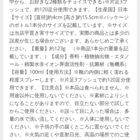
中から、お好きな2種類をチョイスできる♪※片足3プ
ッシュで、約120足分使用できます。【生産国】日本
【サイズ】[直径]約4cm [高さ]約15.5cm※パッケージ
のボトル1本分のサイズを記載しています。※サイズ
は当店平置き実寸サイズです。実際の商品とは多少の
誤差が生じる場合がございます。あらかじめご了承く
ださい。【重量】約123g （※商品1本分の重量を記
載しています。）【成分】香料・植物抽出物・エタノ
ール・精製水非イオン界面活性剤・抗菌材（無機系）
【容量】100ml【使用方法】※靴の内側に軽く濡れる
程度スプレーします。※片足3プッシュで約120足分使
用できます。【注意点】※本品は食べられません。※
用途以外に使用しないでください。※素材によりシミ
になることがありますので、目立たない部分で試して
からご使用ください。※誤って目に入った場合は、多
量の水で洗い流してください。※人体に使用しないで
ください。※子供の手の届くところに置かないでくだ
さい。※火気の近くや直射日光、高温の場所でのご使