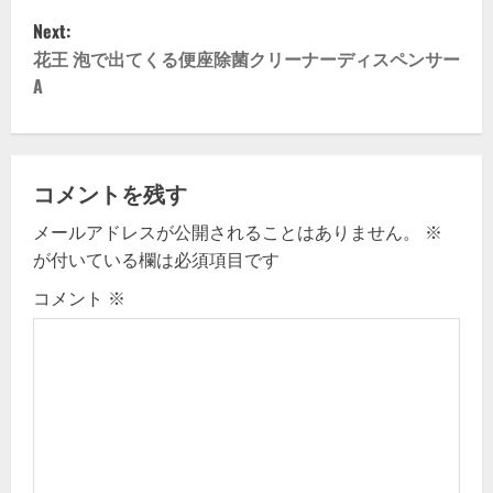
s
Next:
t
花王 泡で出てくる便座除菌クリーナーディスペンサー
A
n
a
v
コメントを残す
メールアドレスが公開されることはありません。
※
i
が付いている欄は必須項目です
g
コメント
※
a
t
i
o