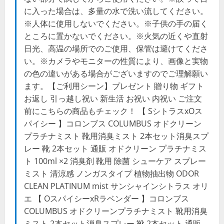
に入った場合は、多量の水で洗い流してください。
※人体に使用しないでください。※子供の手の届く
ところに置かないでください。※火気の近くや直射
日光、高温の場所でのご使用、保管は避けてくださ
い。※カメラやモニターの性質により、画像と実物
の色の違いがある場合がございますのでご理解願い
ます。【ご利用シーン】プレゼント 贈り物 ギフト
お返し 引っ越し祝い 新生活 お祝い 内祝い ご注文
前にこちらの商品もチェック！ 【 SシトラスxOス
パイシー 】コロンブス COLUMBUS オドクリーン
プラチナミスト 靴用消臭ミスト 2本セット消臭スプ
レー 靴 2本セット 通販 オドクリーン プラチナミス
ト 100ml ×2 消臭剤 靴用 除菌 シューケア スプレー
ミスト 清涼感 ノンガスタイプ 植物抽出物 ODOR
CLEAN PLATINUM mist サンシャインシトラス オリ
エ 【 OスパイシーxRラベンダー 】コロンブス
COLUMBUS オドクリーンプラチナミスト 靴用消臭
ミスト 2本セット消臭スプレー 靴 2本セット 通販