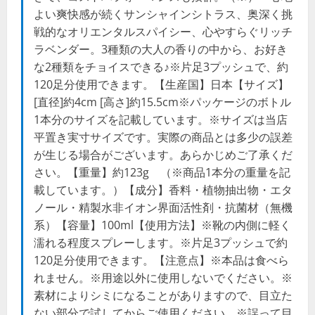
よい爽快感が続くサンシャインシトラス、奥深く挑
戦的なオリエンタルスパイシー、心やすらぐリッチ
ラベンダー。3種類の大人の香りの中から、お好き
な2種類をチョイスできる♪※片足3プッシュで、約
120足分使用できます。【生産国】日本【サイズ】
[直径]約4cm [高さ]約15.5cm※パッケージのボトル
1本分のサイズを記載しています。※サイズは当店
平置き実寸サイズです。実際の商品とは多少の誤差
が生じる場合がございます。あらかじめご了承くだ
さい。【重量】約123g （※商品1本分の重量を記
載しています。）【成分】香料・植物抽出物・エタ
ノール・精製水非イオン界面活性剤・抗菌材（無機
系）【容量】100ml【使用方法】※靴の内側に軽く
濡れる程度スプレーします。※片足3プッシュで約
120足分使用できます。【注意点】※本品は食べら
れません。※用途以外に使用しないでください。※
素材によりシミになることがありますので、目立た
ない部分で試してからご使用ください。※誤って目