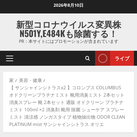
コ
2026年8月10日
ン
テ
新型コロナウイルス変異株
ン
N501Y,E484Kも除菌する！
ツ
に
PR：本サイトにはプロモーションが含まれています
ス
キ
ライブ
プ
ッ
ラ
プ
イ
し
家
美容・健康
マ
ま
【 サンシャインシトラスx2 】コロンブス COLUMBUS
リ
す
オドクリーンプラチナミスト 靴用消臭ミスト 2本セット
メ
消臭スプレー 靴 2本セット 通販 オドクリーン プラチナ
ニ
ミスト 100ml ×2 消臭剤 靴用 除菌 シューケア スプレー
ュ
ミスト 清涼感 ノンガスタイプ 植物抽出物 ODOR CLEAN
ー
PLATINUM mist サンシャインシトラス オリエ