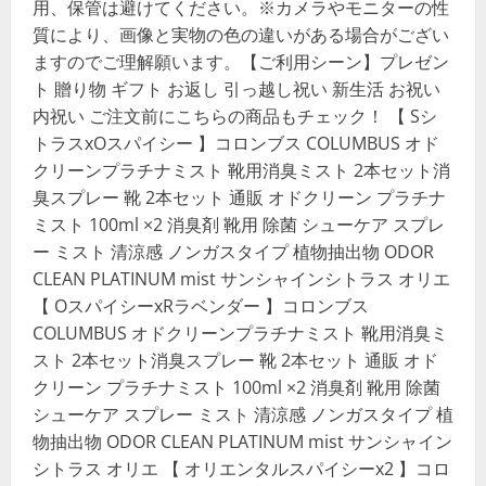
用、保管は避けてください。※カメラやモニターの性
質により、画像と実物の色の違いがある場合がござい
ますのでご理解願います。【ご利用シーン】プレゼン
ト 贈り物 ギフト お返し 引っ越し祝い 新生活 お祝い
内祝い ご注文前にこちらの商品もチェック！ 【 Sシ
トラスxOスパイシー 】コロンブス COLUMBUS オド
クリーンプラチナミスト 靴用消臭ミスト 2本セット消
臭スプレー 靴 2本セット 通販 オドクリーン プラチナ
ミスト 100ml ×2 消臭剤 靴用 除菌 シューケア スプレ
ー ミスト 清涼感 ノンガスタイプ 植物抽出物 ODOR
CLEAN PLATINUM mist サンシャインシトラス オリエ
【 OスパイシーxRラベンダー 】コロンブス
COLUMBUS オドクリーンプラチナミスト 靴用消臭ミ
スト 2本セット消臭スプレー 靴 2本セット 通販 オド
クリーン プラチナミスト 100ml ×2 消臭剤 靴用 除菌
シューケア スプレー ミスト 清涼感 ノンガスタイプ 植
物抽出物 ODOR CLEAN PLATINUM mist サンシャイン
シトラス オリエ 【 オリエンタルスパイシーx2 】コロ