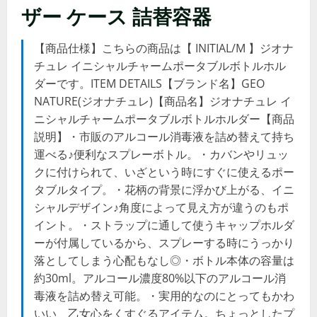
ザー ケース 詰替容器
【商品仕様】こちらの商品は【 INITIAL/M 】ジオナ
チュレ イニシャルチャームポータブルボトルホル
ダーです。ITEM DETAILS【ブランド名】GEO
NATURE(ジオナチュレ)【商品名】ジオナチュレ イ
ニシャルチャームポータブルボトルホルダー【商品
説明】・市販のアルコール消毒液を詰め替えて持ち
運べる♪便利なスプレーボトル。・カバンやリュッ
クに付けられて、いざという時にすぐに使えるポー
タブルタイプ。・花柄の背景に浮かび上がる、イニ
シャルデザイン♪角度によって見え方が違うのもポ
イント。・ストラップに通して使うキャップホルダ
ーが付属しているから、スプレーする時にうっかり
落としてしまう心配もなし◎・ボトル本体の容量は
約30ml。アルコール濃度80%以下のアルコール消
毒液を詰め替え可能。・実用的なのにとってもかわ
いい、乙女心をくすぐるアイテム。ちょっとしたプ