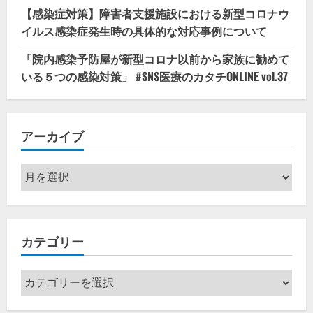
【感染症対策】障害者支援施設における新型コロナウ
イルス感染症発生時の具体的な対応事例について
「院内感染予防屋が新型コロナ以前から家族に勧めて
いる５つの感染対策」 #SNS医療のカタチONLINE vol.37
アーカイブ
ア
ー
カ
イ
カテゴリー
ブ
カ
テ
ゴ