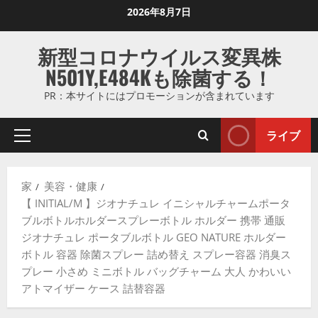
コ
2026年8月7日
ン
テ
新型コロナウイルス変異株
ン
N501Y,E484Kも除菌する！
ツ
に
PR：本サイトにはプロモーションが含まれています
ス
キ
ライブ
プ
ッ
ラ
プ
イ
し
家
美容・健康
マ
ま
【 INITIAL/M 】ジオナチュレ イニシャルチャームポータ
リ
す
ブルボトルホルダースプレーボトル ホルダー 携帯 通販
メ
ジオナチュレ ポータブルボトル GEO NATURE ホルダー
ニ
ボトル 容器 除菌スプレー 詰め替え スプレー容器 消臭ス
ュ
プレー 小さめ ミニボトル バッグチャーム 大人 かわいい
ー
アトマイザー ケース 詰替容器