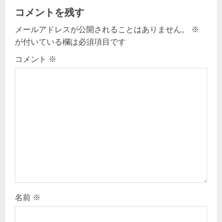
a
コメントを残す
v
メールアドレスが公開されることはありません。
※
が付いている欄は必須項目です
i
コメント
※
g
a
t
i
o
n
名前
※