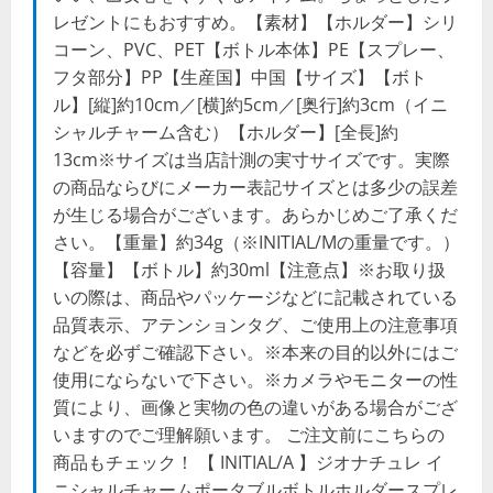
レゼントにもおすすめ。【素材】【ホルダー】シリ
コーン、PVC、PET【ボトル本体】PE【スプレー、
フタ部分】PP【生産国】中国【サイズ】【ボト
ル】[縦]約10cm／[横]約5cm／[奥行]約3cm（イニ
シャルチャーム含む）【ホルダー】[全長]約
13cm※サイズは当店計測の実寸サイズです。実際
の商品ならびにメーカー表記サイズとは多少の誤差
が生じる場合がございます。あらかじめご了承くだ
さい。【重量】約34g（※INITIAL/Mの重量です。）
【容量】【ボトル】約30ml【注意点】※お取り扱
いの際は、商品やパッケージなどに記載されている
品質表示、アテンションタグ、ご使用上の注意事項
などを必ずご確認下さい。※本来の目的以外にはご
使用にならないで下さい。※カメラやモニターの性
質により、画像と実物の色の違いがある場合がござ
いますのでご理解願います。 ご注文前にこちらの
商品もチェック！ 【 INITIAL/A 】ジオナチュレ イ
ニシャルチャームポータブルボトルホルダースプレ