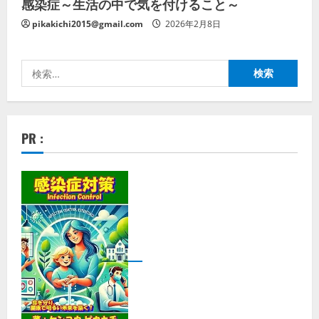
感染症～生活の中で気を付けること～
pikakichi2015@gmail.com
2026年2月8日
検
索:
PR :