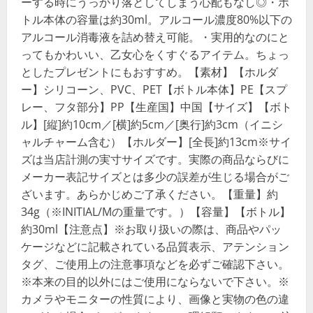
ーする時にうっかり落としてしまう心配もなし◎・ボ
トル本体の容量は約30ml。アルコール濃度80%以下の
アルコール消毒液を詰め替え可能。・実用的なのにと
ってもかわいい、乙女心をくすぐるアイテム。ちょっ
としたプレゼントにもおすすめ。【素材】【ホルダ
ー】シリコーン、PVC、PET【ボトル本体】PE【スプ
レー、フタ部分】PP【生産国】中国【サイズ】【ボト
ル】[縦]約10cm／[横]約5cm／[奥行]約3cm（イニシ
ャルチャーム含む）【ホルダー】[全長]約13cm※サイ
ズは当店計測の実寸サイズです。実際の商品ならびに
メーカー表記サイズとは多少の誤差が生じる場合がご
ざいます。あらかじめご了承ください。【重量】約
34g（※INITIAL/Mの重量です。）【容量】【ボトル】
約30ml【注意点】※お取り扱いの際は、商品やパッ
ケージなどに記載されている品質表示、アテンション
タグ、ご使用上の注意事項などを必ずご確認下さい。
※本来の目的以外にはご使用にならないで下さい。※
カメラやモニターの性質により、画像と実物の色の違