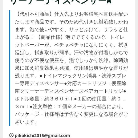
【代引不可商品】仕入先よりお客様宅へ直送手配い
たします商品です。そのため代引きは対応致しかね
ます。泡で使いやすく、サッとふけて、サラッと仕
上がる！ 【商品仕様】泡ででてくるので、トイレ
ットペーパーが、ベチャベチャになりにくく、拭き
延ばし、拭き取りが簡単。汗や汚物が付着しがちで
使うのが不便な便座を、泡でしっかり洗浄。除菌効
果に加え消臭効果も発揮、使用後は爽やかな香りが
残ります。●トイレマジックリン消臭・洗浄スプレ
ー専用ディスペンサー●対応カートリッジ：便座除
菌クリーナーディスペンサースペアカートリッジ●
ボトル容量：約３６０ｍｌ●１回の使用量：約０．
３ｍｌ●注文単位：１個※メーカーの都合により、
パッケージ・仕様等は予告なく変更になる場合がご
ざいます。
pikakichi2015@gmail.com