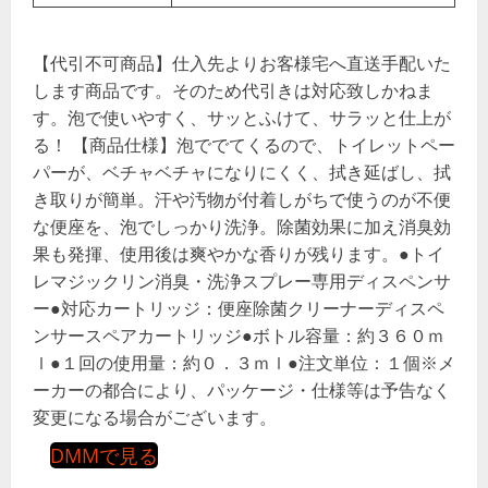
【代引不可商品】仕入先よりお客様宅へ直送手配いた
します商品です。そのため代引きは対応致しかねま
す。泡で使いやすく、サッとふけて、サラッと仕上が
る！ 【商品仕様】泡ででてくるので、トイレットペー
パーが、ベチャベチャになりにくく、拭き延ばし、拭
き取りが簡単。汗や汚物が付着しがちで使うのが不便
な便座を、泡でしっかり洗浄。除菌効果に加え消臭効
果も発揮、使用後は爽やかな香りが残ります。●トイ
レマジックリン消臭・洗浄スプレー専用ディスペンサ
ー●対応カートリッジ：便座除菌クリーナーディスペ
ンサースペアカートリッジ●ボトル容量：約３６０ｍ
ｌ●１回の使用量：約０．３ｍｌ●注文単位：１個※メ
ーカーの都合により、パッケージ・仕様等は予告なく
変更になる場合がございます。
DMMで見る