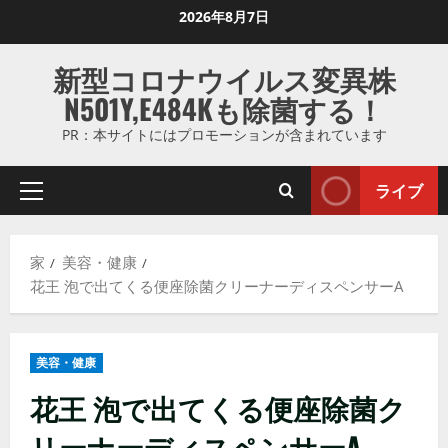
コ
2026年8月7日
ン
テ
新型コロナウイルス変異株
ン
N501Y,E484Kも除菌する！
ツ
に
PR：本サイトにはプロモーションが含まれています
ス
キ
ライブ
プ
ッ
ラ
プ
イ
し
家
美容・健康
マ
ま
花王 泡で出てくる便座除菌クリーナーディスペンサーA
リ
す
メ
ニ
美容・健康
ュ
ー
花王 泡で出てくる便座除菌ク
リーナーディスペンサーA