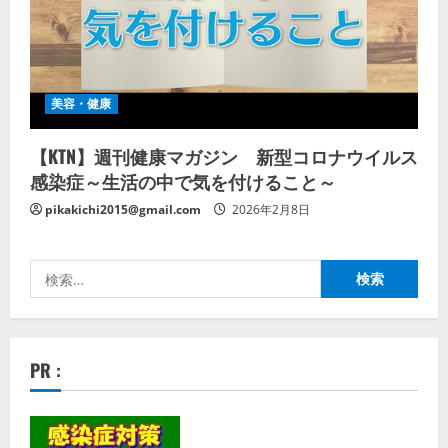
美容・健康
【KTN】週刊健康マガジン 新型コロナウイルス
感染症～生活の中で気を付けること～
pikakichi2015@gmail.com
2026年2月8日
検
索:
PR :