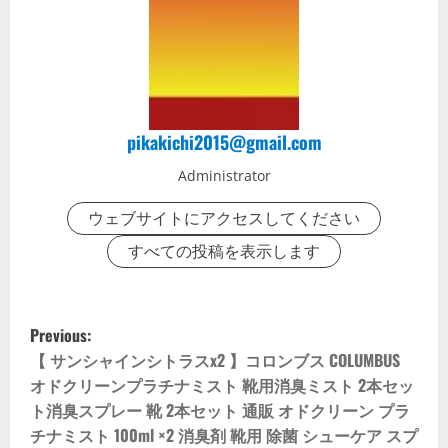
pikakichi2015@gmail.com
Administrator
ウェブサイトにアクセスしてください
すべての投稿を表示します
P
Previous:
o
【 サンシャインシトラスx2 】コロンブス COLUMBUS
オドクリーンプラチナミスト 靴用消臭ミスト 2本セッ
s
ト消臭スプレー 靴 2本セット 通販 オドクリーン プラ
チナミスト 100ml ×2 消臭剤 靴用 除菌 シューケア スプ