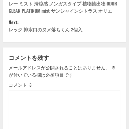
t
レー ミスト 清涼感 ノンガスタイプ 植物抽出物 ODOR
n
CLEAN PLATINUM mist サンシャインシトラス オリエ
Next:
a
レック 排水口のヌメ落ちくん 2個入
v
i
コメントを残す
g
メールアドレスが公開されることはありません。
※
a
が付いている欄は必須項目です
t
コメント
※
i
o
n