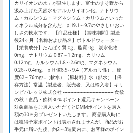
カリイオンの水」が誕生します。富士のすそ野から
汲み上げた天然水をアルカリイオン化。ナトリウ
ム・カルシウム・マグネシウム・カリウムといった
ミネラル成分を含んだ、pH9.1～9.7のやさしいおい
しさの軟水です。 【商品仕様】【賞味期間】製造
後24ヶ月【名称および品名】ボトルドウォーター
【栄養成分】たんぱく質 0g、脂質 0g、炭水化物
0mg、ナトリウム 0.87～1.2mg、カリウム
0.12mg、カルシウム1.8～2.6mg、マグネシウム
0.26～0.4mg、ｐＨ値8.5～9.4（アルカリ性）、硬
度62～76mg/L（軟水）【原材料】水（鉱水）【保
存方法】常温【製造者、販売者、又は輸入者】キリ
ンビバレッジ株式会社 ---------------------------------- 食欲
の秋！食品・飲料30％ポイント還元キャンペーン
対象商品をご購入いただくとDMMポイントを購入
額の30％分プレゼントいたします。 商品購入時に
は獲得予定ポイントは表示されませんが、商品がお
手元に届いた後、約2～3週間内に、お客様のポイン