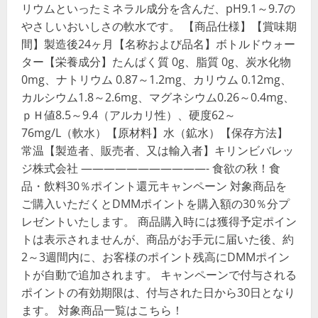
リウムといったミネラル成分を含んだ、pH9.1～9.7の
やさしいおいしさの軟水です。 【商品仕様】【賞味期
間】製造後24ヶ月【名称および品名】ボトルドウォー
ター【栄養成分】たんぱく質 0g、脂質 0g、炭水化物
0mg、ナトリウム 0.87～1.2mg、カリウム 0.12mg、
カルシウム1.8～2.6mg、マグネシウム0.26～0.4mg、
ｐＨ値8.5～9.4（アルカリ性）、硬度62～
76mg/L（軟水）【原材料】水（鉱水）【保存方法】
常温【製造者、販売者、又は輸入者】キリンビバレッ
ジ株式会社 ———————————- 食欲の秋！食
品・飲料30％ポイント還元キャンペーン 対象商品を
ご購入いただくとDMMポイントを購入額の30％分プ
レゼントいたします。 商品購入時には獲得予定ポイン
トは表示されませんが、商品がお手元に届いた後、約
2～3週間内に、お客様のポイント残高にDMMポイン
トが自動で追加されます。 キャンペーンで付与される
ポイントの有効期限は、付与された日から30日となり
ます。 対象商品一覧はこちら！