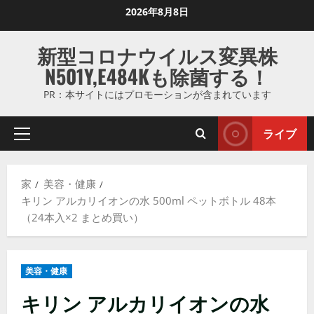
コ
2026年8月8日
ン
テ
新型コロナウイルス変異株
ン
N501Y,E484Kも除菌する！
ツ
に
PR：本サイトにはプロモーションが含まれています
ス
キ
ライブ
プ
ッ
ラ
プ
イ
し
家
美容・健康
マ
ま
キリン アルカリイオンの水 500ml ペットボトル 48本
リ
す
（24本入×2 まとめ買い）
メ
ニ
ュ
美容・健康
ー
キリン アルカリイオンの水