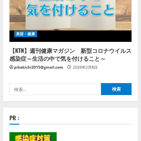
美容・健康
【KTN】週刊健康マガジン 新型コロナウイルス
感染症～生活の中で気を付けること～
pikakichi2015@gmail.com
2026年2月8日
検
索:
PR :