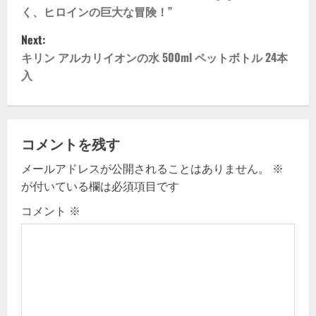
o
く、ヒロインの巨大な冒険！”
s
Next:
t
キリン アルカリイオンの水 500ml ペットボトル 24本
入
n
a
v
コメントを残す
メールアドレスが公開されることはありません。
※
i
が付いている欄は必須項目です
g
コメント
※
a
t
i