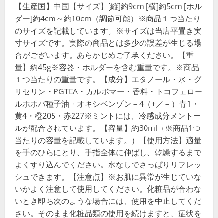
【生産国】中国【サイズ】[縦]約9cm [横]約5cm [ホル
ダー]約4cm～約10cm（調節可能）※商品１つ当たり
のサイズを記載しています。※サイズは当店平置き実
寸サイズです。実際の商品とは多少の誤差が生じる場
合がございます。あらかじめご了承ください。【重
量】約45g※容器・ホルダーを含む重量です。※商品
１つ当たりの重量です。【成分】エタノール・水・グ
リセリン・PGTEA・カルボマー・香料・トコフェロー
ルホホバ種子油・オキシベンゾン－4（+／－）青1・
黄4・橙205・赤227※ミントには、冷感成分メントー
ルが配合されています。【容量】約30ml（※商品1つ
当たりの容量を記載しています。）【使用方法】適量
を手のひらにとり、手指全体に伸ばし、乾燥するまで
よくすり込んでください。水なしでさっぱりリフレッ
シュできます。【注意点】※お肌に異常が生じていな
いかよく注意して使用してください。化粧品が合わな
いとき即ち次のような場合には、使用を中止してくだ
さい。そのまま化粧品類の使用を続けますと、症状を