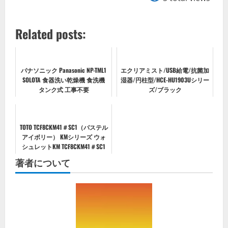
Related posts:
パナソニック Panasonic NP-TML1
エクリアミスト/USB給電/抗菌加
SOLOTA 食器洗い乾燥機 食洗機
湿器/円柱型/HCE-HU1903Uシリー
タンク式 工事不要
ズ/ブラック
TOTO TCF8CKM41＃SC1（パステル
アイボリー） KMシリーズ ウォ
シュレットKM TCF8CKM41＃SC1
著者について