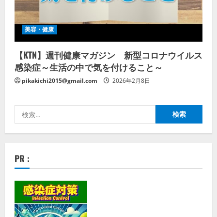
美容・健康
【KTN】週刊健康マガジン 新型コロナウイルス
感染症～生活の中で気を付けること～
pikakichi2015@gmail.com
2026年2月8日
検
索:
PR :