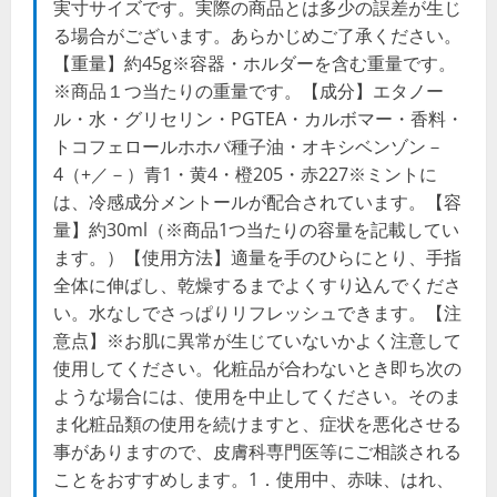
実寸サイズです。実際の商品とは多少の誤差が生じ
る場合がございます。あらかじめご了承ください。
【重量】約45g※容器・ホルダーを含む重量です。
※商品１つ当たりの重量です。【成分】エタノー
ル・水・グリセリン・PGTEA・カルボマー・香料・
トコフェロールホホバ種子油・オキシベンゾン－
4（+／－）青1・黄4・橙205・赤227※ミントに
は、冷感成分メントールが配合されています。【容
量】約30ml（※商品1つ当たりの容量を記載してい
ます。）【使用方法】適量を手のひらにとり、手指
全体に伸ばし、乾燥するまでよくすり込んでくださ
い。水なしでさっぱりリフレッシュできます。【注
意点】※お肌に異常が生じていないかよく注意して
使用してください。化粧品が合わないとき即ち次の
ような場合には、使用を中止してください。そのま
ま化粧品類の使用を続けますと、症状を悪化させる
事がありますので、皮膚科専門医等にご相談される
ことをおすすめします。1．使用中、赤味、はれ、