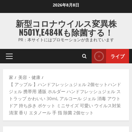
コ
2026年8月8日
ン
テ
新型コロナウイルス変異株
ン
N501Y,E484Kも除菌する！
ツ
に
PR：本サイトにはプロモーションが含まれています
ス
キ
ライブ
プ
ッ
ラ
プ
イ
し
家
美容・健康
マ
ま
【 アップル 】ハンドフレッシュジェル 2個セットハンド
リ
す
ジェル 携帯用 通販 ホルダー ハンドフレッシュジェル ス
メ
トラップ かわいい 30mL アルコール ジェル 消毒 アウト
ニ
ドア 持ち歩き ポケット ミニサイズ 可愛い ウイルス対策
ュ
清潔 香り エタノール 手 指 除菌 2個セット
ー