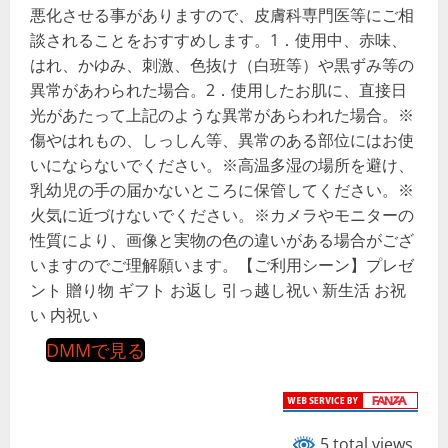
悪化させる事がありますので、皮膚科専門医等にご相
談されることをおすすめします。1．使用中、赤味、
はれ、かゆみ、刺激、色抜け（白班等）や黒ずみ等の
異常があわられた場合。2．使用したお肌に、直接日
光があたって上記のような異常があらわれた場合。※
傷やはれもの、しっしん等、異常のある部位にはお使
いにならないでください。※高温多湿の場所を避け、
乳幼児の手の届かないところに保管してください。※
火気に近づけないでください。※カメラやモニターの
性質により、画像と実物の色の違いがある場合がござ
いますのでご理解願います。【ご利用シーン】プレゼ
ント 贈り物 ギフト お返し 引っ越し祝い 新生活 お祝
い 内祝い
DMMで見る
5 total views