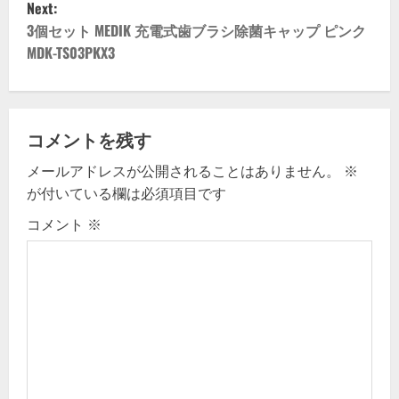
Next:
a
3個セット MEDIK 充電式歯ブラシ除菌キャップ ピンク
v
MDK-TS03PKX3
i
g
コメントを残す
a
メールアドレスが公開されることはありません。
※
が付いている欄は必須項目です
t
コメント
※
i
o
n