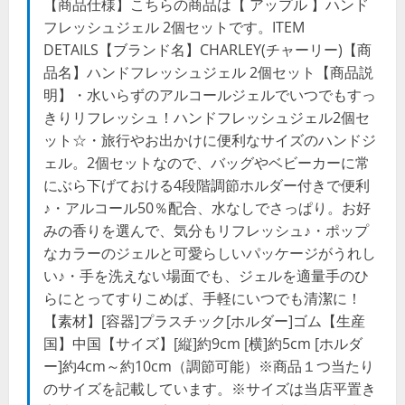
【商品仕様】こちらの商品は【 アップル 】ハンド
フレッシュジェル 2個セットです。ITEM
DETAILS【ブランド名】CHARLEY(チャーリー)【商
品名】ハンドフレッシュジェル 2個セット【商品説
明】・水いらずのアルコールジェルでいつでもすっ
きりリフレッシュ！ハンドフレッシュジェル2個セ
ット☆・旅行やお出かけに便利なサイズのハンドジ
ェル。2個セットなので、バッグやベビーカーに常
にぶら下げておける4段階調節ホルダー付きで便利
♪・アルコール50％配合、水なしでさっぱり。お好
みの香りを選んで、気分もリフレッシュ♪・ポップ
なカラーのジェルと可愛らしいパッケージがうれし
い♪・手を洗えない場面でも、ジェルを適量手のひ
らにとってすりこめば、手軽にいつでも清潔に！
【素材】[容器]プラスチック[ホルダー]ゴム【生産
国】中国【サイズ】[縦]約9cm [横]約5cm [ホルダ
ー]約4cm～約10cm（調節可能）※商品１つ当たり
のサイズを記載しています。※サイズは当店平置き