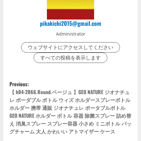
pikakichi2015@gmail.com
Administrator
ウェブサイトにアクセスしてください
すべての投稿を表示します
P
Previous:
o
【 h04-2066.Round.ベージュ 】GEO NATURE ジオナチュ
レ ポーダブル ボトル ウィズ ホルダースプレーボトル
s
ホルダー 携帯 通販 ジオナチュレ ポータブルボトル
GEO NATURE ホルダー ボトル 容器 除菌スプレー 詰め替
t
え 消臭スプレー スプレー容器 小さめ ミニボトル バッ
n
グチャーム 大人 かわいい アトマイザー ケース