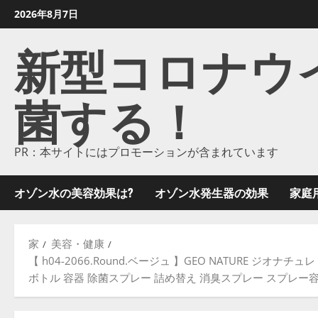
コ
2026年8月7日
ン
新型コロナウイル
テ
ン
ツ
菌する！
に
ス
キ
ッ
PR：本サイトにはプロモーションが含まれています
プ
し
オゾン水の美容効果は?
オゾン水発生器の効果
家庭
ま
す
家
美容・健康
【 h04-2066.Round.ベージュ 】GEO NATURE ジ
ボトル 容器 除菌スプレー 詰め替え 消臭スプレー スプレー容