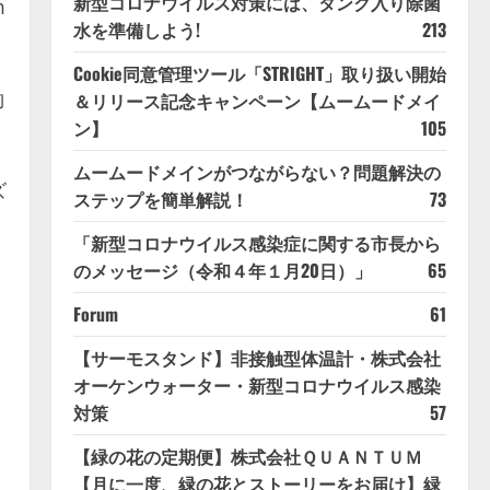
新型コロナウイルス対策には、タンク入り除菌
m
水を準備しよう!
213
Cookie同意管理ツール「STRIGHT」取り扱い開始
約
＆リリース記念キャンペーン【ムームードメイ
ン】
105
ムームードメインがつながらない？問題解決の
ズ
ステップを簡単解説！
73
「新型コロナウイルス感染症に関する市長から
のメッセージ（令和４年１月20日）」
65
Forum
61
【サーモスタンド】非接触型体温計・株式会社
オーケンウォーター・新型コロナウイルス感染
対策
57
【緑の花の定期便】株式会社ＱＵＡＮＴＵＭ
【月に一度、緑の花とストーリーをお届け】緑