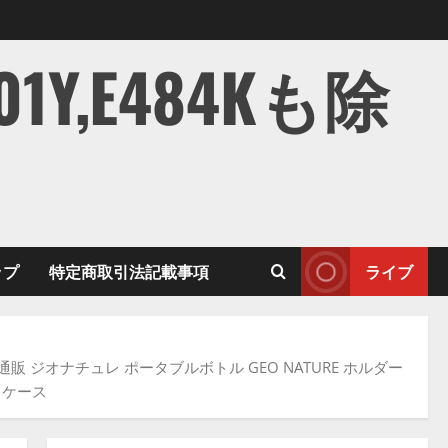
,E484Kも除
ップ
特定商取引法記載事項
ライブ
 通販 ジオナチュレ ポータブルボトル GEO NATURE ホルダー
 ケース