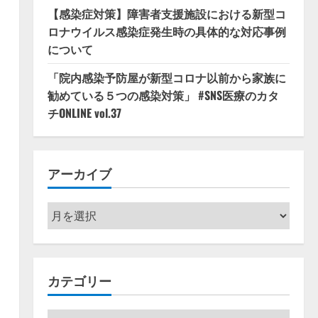
【感染症対策】障害者支援施設における新型コ
ロナウイルス感染症発生時の具体的な対応事例
について
「院内感染予防屋が新型コロナ以前から家族に
勧めている５つの感染対策」 #SNS医療のカタ
チONLINE vol.37
アーカイブ
ア
ー
カ
イ
カテゴリー
ブ
カ