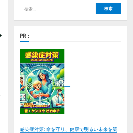
検
索:
ダ
PR :
ス
感染症対策: 命を守り、健康で明るい未来を築