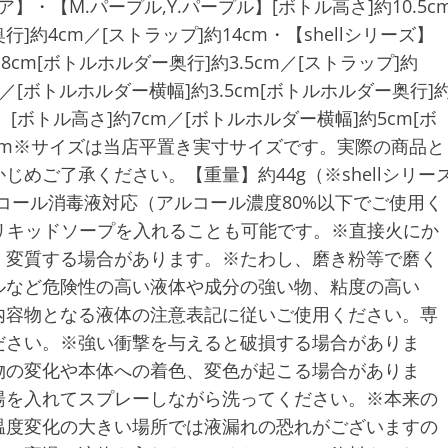
ア】・【M.パープル,Y.パープル】[ボトル高さ]約10.5c
]約4cm／[ストラップ]約14cm・【shellシリーズ】
8cm[ボトルホルダー奥行]約3.5cm／[ストラップ]約
cm／[ボトルホルダー横幅]約3.5cm[ボトルホルダー奥行]
ズ】[ボトル高さ]約7cm／[ボトルホルダー横幅]約5cm[ボ
14cm※サイズは当店平置き実寸サイズです。実際の商品と
めご了承ください。【重量】約44g（※shellシリー
ルコール消毒液対応（アルコール濃度80%以下でご使用く
、リキッドソープを入れることも可能です。※直接火にか
、変質する場合があります。※たわし、磨き粉等で磨く
ルなど危険性の高い液体や成分の強い物、粘度の高い
内容物となる液体の注意表記に従いご使用ください。専
ださい。※強い衝撃を与えると破損する場合がありま
物の変化や本体への着色、変色が起こる場合がありま
湯を入れてスプレーしながら洗ってください。※本来の
温度変化の大きい場所では液漏れの恐れがございますの