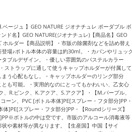
d.ベージュ 】GEO NATURE ジオナチュレ ポーダブル ボ
ブランド名】GEO NATURE(ジオナチュレ)【商品名】GEO
ウィズ ホルダー【商品説明】・市販の除菌剤などを詰め替え
登場♪ボトル本体の容量は約30ml。・カバンやリュッ
ータブルデザイン。・優しい雰囲気のパステルカラー
♪・ストラップに通して使うキャップホルダーが付属して
しまう心配もなし。・キャップホルダーのリング部分
ことも可能。・実用的なのにとってもかわいい、乙女心
、R.ピンク、K.アクア、S.アクア】・【M.パープル、
リコーン、PVC [ボトル本体]PE[スプレー・フタ部分]PP
本体]PE[スプレー・フタ部分]PP・【Roundシリーズ】
ャップ]PP※ボトルの中は空です。市販のアルコール消毒液等
形状や素材等が異なります。【生産国】中国【サイ