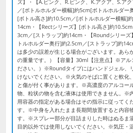
ズ】・【A.ピンク、R.ピンク、K.アクア、S.アク
／[ボトルホルダー横幅]約5cm[ボトルホルダー奥行
[ボトル高さ]約10.5cm／[ボトルホルダー横幅]約
14cm・【Rectシリーズ】[ボトル高さ]約10.5
3cm／[ストラップ]約14cm・【Roundシリー
トルホルダー奥行]約2.5cm／[ストラップ]約
は多少の誤差が生じる場合がございます。あらかじ
の重量です。）【容量】30ml【注意点】※ア
ださい。）※Roundタイプにはハンドジェル
けないでください。※火気のそばに置くと軟化
と傷が付く事があります。※高濃度のアルコー
物、粒状の物を含む液体は使用できません。※
用容器の指定がある場合はその指示に従ってく
す。※中身を入れたまま長期間放置すると内容
す。※スプレー部分が目詰まりした時はぬるま
目的以外では使用しないでください。※気圧・