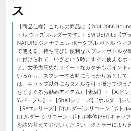
ス
【商品仕様】こちらの商品は【 h04-2066.Roun
トル ウィズ ホルダーです。ITEM DETAILS【
NATURE ジオナチュレ ポーダブル ボトル 
て使える、持ち運びに便利なスプレーボトルが新
に付けられて、いざという時にすぐに使えるポ
と、女子力高めなスイートなカタチもポイント
いるから、スプレーする時にうっかり落として
は、キャップ以外にもタオルを引っ掛けて使う
をくすぐるお勧めアイテム♪【素材】・【A.ピンク
Y.パープル】・【Shellシリーズ】[ホルダー]シ
【Rectシリーズ】[ホルダー]シリコーン [ボトル
[ホルダー]シリコーン [ボトル本体]PET[キ
を詰め替えてお使いください。※カラーにより