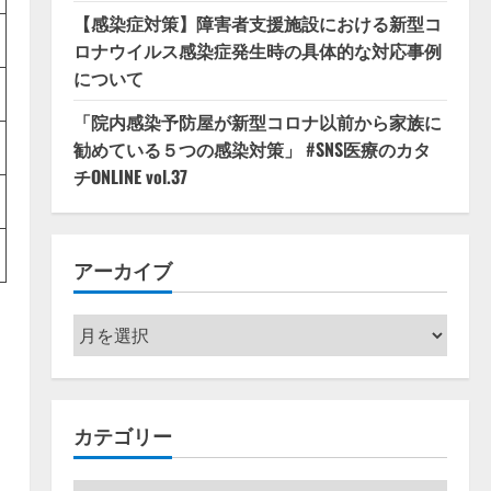
【感染症対策】障害者支援施設における新型コ
ロナウイルス感染症発生時の具体的な対応事例
について
「院内感染予防屋が新型コロナ以前から家族に
勧めている５つの感染対策」 #SNS医療のカタ
チONLINE vol.37
アーカイブ
ア
ー
カ
イ
カテゴリー
ブ