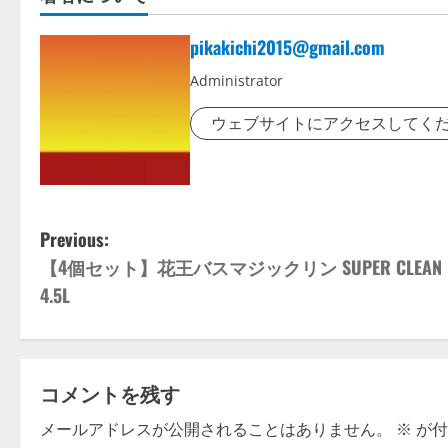
pikakichi2015@gmail.com
Administrator
ウェブサイトにアクセスしてく
P
Previous:
【4個セット】花王バスマジックリン SUPER CLEAN
o
4.5L
s
t
コメントを残す
n
メールアドレスが公開されることはありません。
※
が付