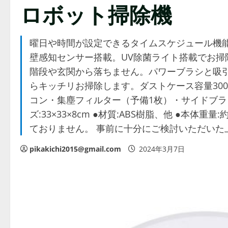
ロボット掃除機
曜日や時間が設定できるタイムスケジュール機
壁感知センサー搭載。UV除菌ライト搭載でお
階段や玄関から落ちません。パワーブラシと吸
らキッチリお掃除します。ダストケース容量300
コン・集塵フィルター（予備1枚）・サイドブラシ
ズ:33×33×8cm ●材質:ABS樹脂、他 ●本体重
ておりません。 事前に十分にご検討いただいた
pikakichi2015@gmail.com
2024年3月7日