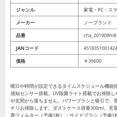
ジャンル
家電・PC・ス
メーカー
ノーブランド
品番
cha_201909m8
JANコード
451835100142
価格
￥39600
曜日や時間が設定できるタイムスケジュール機能
感知センサー搭載。UV除菌ライト搭載でお掃除
や玄関から落ちません。パワーブラシと吸引で、
チリお掃除します。ダストケース容量300ml。充
塵フィルター（予備1枚）・サイドブラシ（予備1枚）×各