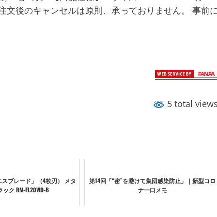
HN ご注文後のキャンセルは原則、承っておりません。 事前
5 total view
エスブレード」（4枚刃） メタ
第14回「“密”を避けて集団感染防止」｜新型コロ
ク RM-FL20WD-B
ナ一口メモ