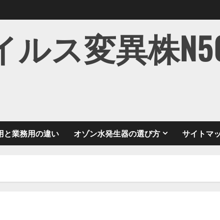
ス変異株N501Y
用と業務用の違い
オゾン水発生器の選び方
サイトマ