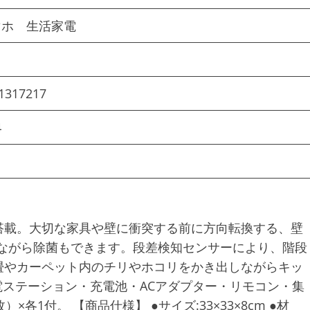
マホ 生活家電
1317217
4
搭載。大切な家具や壁に衝突する前に方向転換する、壁
しながら除菌もできます。段差検知センサーにより、階段
畳やカーペット内のチリやホコリをかき出しながらキッ
電ステーション・充電池・ACアダプター・リモコン・集
1付。 【商品仕様】 ●サイズ:33×33×8cm ●材