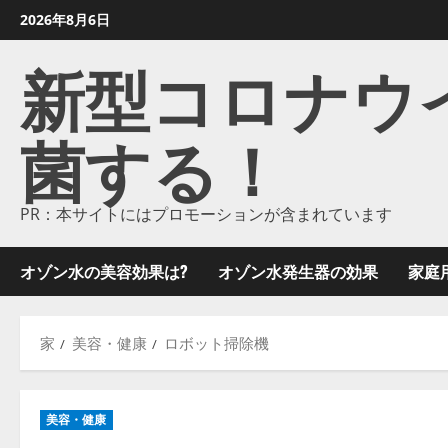
コ
2026年8月6日
ン
新型コロナウイル
テ
ン
ツ
菌する！
に
ス
キ
ッ
PR：本サイトにはプロモーションが含まれています
プ
し
オゾン水の美容効果は?
オゾン水発生器の効果
家庭
ま
す
家
美容・健康
ロボット掃除機
美容・健康