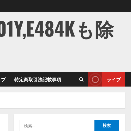
,E484Kも除
ップ
特定商取引法記載事項
ライブ
検
索: