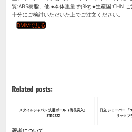
質:ABS樹脂、他 ●本体重量:約3kg ●生産国:C
十分にご検討いただいた上でご注文ください。
DMMで見る
Related posts:
スタイルジャパン 洗濯ボール（備長炭入）
日立 シェーバー 「
STJ10222
リックブラッ
著者について