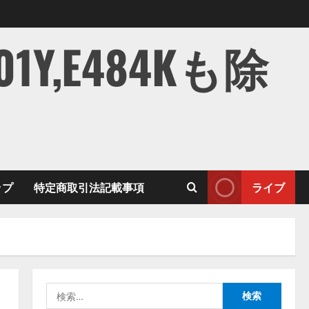
,E484Kも除
ップ
特定商取引法記載事項
ライブ
検
索: