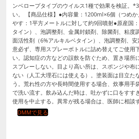
ンベロープタイプのウイルス1種で効果を検証。*
い。 【商品仕様】●内容量：1200ml×6個（つ
やす：1平方メートルに対して約9回噴射●原産国
タイン）、泡調整剤、金属封鎖剤、除菌剤、粘度
面活性剤（6%アルキルベタイン）、泡調整剤、安
意必ず、専用スプレーボトルに詰め替えてご使用
い。認知症の方などの誤飲を防ぐため、置き場所
スプレーしない。目より高い所は、スポンジや布
ない（人工大理石には使える）。塗装面は目立た
う。荒れ性の方や長時間使用する場合、炊事用手
で洗い流す。飲み込んだ時は、吐かずに口をすす
使用を中止する。異常が残る場合は、医師に相談
DMMで見る