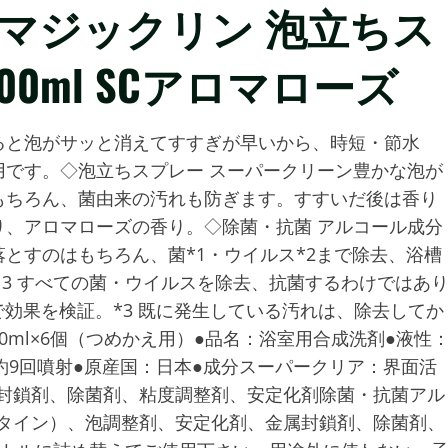
スマジックリン 泡立ちス
00ml SCアロマローズ
ると泡がサッと消えてすすぎが早いから、時短・節水
です。◇泡立ちスプレー スーパークリーン豊かな泡が
もちろん、菌由来の汚れも防ぎます。すすいだ後は香り
、アロマローズの香り。◇除菌・抗菌 アルコール成分
とすのはもちろん、菌*1・ウイルス*2まで除去、浴槽
、3 すべての菌・ウイルスを除去、抗菌するわけではあ
で効果を検証。*3 既に発生している汚れは、除去してか
0ml×6個（つめかえ用）●品名：浴室用合成洗剤●液性
約9回噴射●原産国：日本●成分スーパークリア：界面活
属封鎖剤、除菌剤、粘度調整剤、安定化剤除菌・抗菌アル
ベタイン）、泡調整剤、安定化剤、金属封鎖剤、除菌剤、