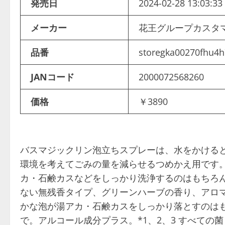
発売日
2024-02-28 13:03:33
メーカー
花王グループカスタ
品番
storegka00270fhu4h
JANコード
2000072568260
価格
￥3890
バスマジックリン泡立ちスプレーは、水をかける
環境を考えてごみの量を減らせるつめかえ用です。
カ・石鹸カスなどをしっかり洗浄するのはもちろ
ない無残香タイプ、グリーンハーブの香り、アロマ
かな泡が湯アカ・石鹸カスをしっかり落とすのはも
で。アルコール成分プラス。*1、2、3 すべての