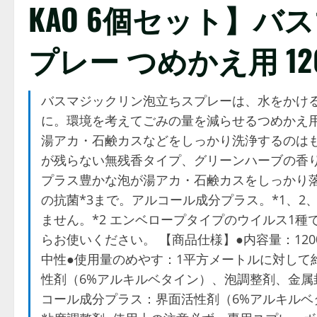
KAO 6個セット】バ
プレー つめかえ用 12
バスマジックリン泡立ちスプレーは、水をかけ
に。環境を考えてごみの量を減らせるつめかえ用
湯アカ・石鹸カスなどをしっかり洗浄するのは
が残らない無残香タイプ、グリーンハーブの香り
プラス豊かな泡が湯アカ・石鹸カスをしっかり落
の抗菌*3まで。アルコール成分プラス。*1、2
ません。*2 エンベロープタイプのウイルス1種
らお使いください。 【商品仕様】●内容量：120
中性●使用量のめやす：1平方メートルに対して
性剤（6%アルキルベタイン）、泡調整剤、金
コール成分プラス：界面活性剤（6%アルキル