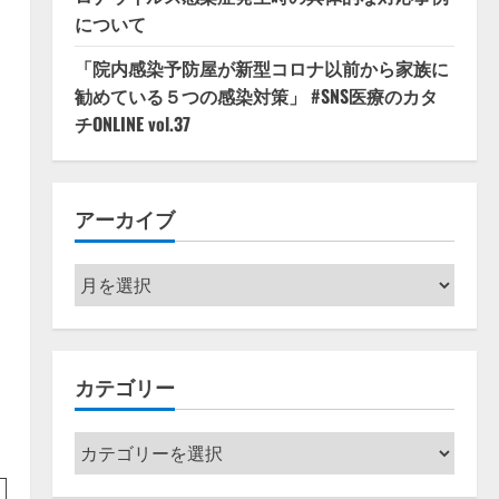
について
「院内感染予防屋が新型コロナ以前から家族に
勧めている５つの感染対策」 #SNS医療のカタ
チONLINE vol.37
アーカイブ
ア
ー
カ
イ
カテゴリー
ブ
カ
テ