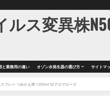
ス変異株N501Y
用と業務用の違い
オゾン水発生器の選び方
サイトマ
スプレー つめかえ用 1200ml SCアロマローズ