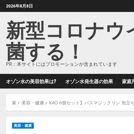
コ
2026年8月8日
ン
新型コロナウイル
テ
ン
ツ
菌する！
に
ス
キ
ッ
PR：本サイトにはプロモーションが含まれています
プ
し
オゾン水の美容効果は?
オゾン水発生器の効果
家庭
ま
す
家
美容・健康
KAO 6個セット】バスマジックリン 泡立ち
美容・健康