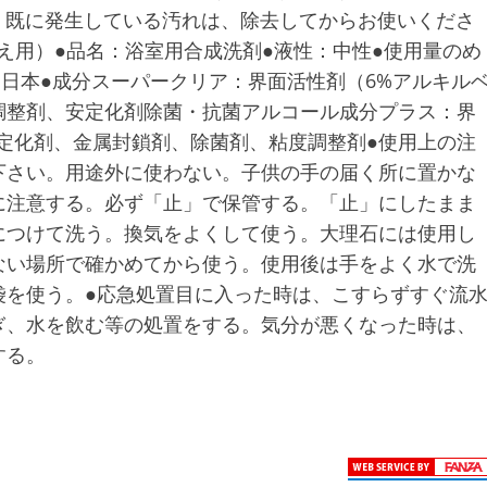
3 既に発生している汚れは、除去してからお使いくださ
めかえ用）●品名：浴室用合成洗剤●液性：中性●使用量のめ
：日本●成分スーパークリア：界面活性剤（6%アルキル
調整剤、安定化剤除菌・抗菌アルコール成分プラス：界
定化剤、金属封鎖剤、除菌剤、粘度調整剤●使用上の注
下さい。用途外に使わない。子供の手の届く所に置かな
に注意する。必ず「止」で保管する。「止」にしたまま
につけて洗う。換気をよくして使う。大理石には使用し
ない場所で確かめてから使う。使用後は手をよく水で洗
袋を使う。●応急処置目に入った時は、こすらずすぐ流
ぎ、水を飲む等の処置をする。気分が悪くなった時は、
する。