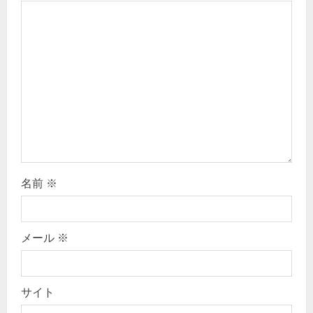
a
t
i
o
n
名前
※
メール
※
サイト