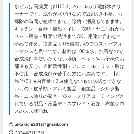
水ピカは高濃度（pH13.1）のアルカリ電解水クリ
ーナーです。成分が水だけなので2度拭き不要。お
掃除の時間が短縮できて、除菌・消臭もできます。
キッチン・食器・風呂トイレ・衣類・ヤニ汚れから
ペット用品・野菜の洗浄までOK。用途に合わせて
薄めて使え、従来品より5倍濃いのでコストパフォ
ーマンスも良いです。材料は100％水。無害なので
合成洗剤を使いたくない場所・ペットやお子様のお
部屋も安心。界面活性剤・アルコール・リン・酸は
不使用！合成洗剤が苦手な方にお薦めです。 【商
品仕様】●内容量：2L●使えないもの水拭きできな
いもの・皮革類・アルミ製品・銅製品・シルク製
品・ニス塗りの家具・漆器・クリアコーティングさ
れている製品・液晶ディスプレイ・石類・布製クロ
スのスス状汚れ
pikakichi2015@gmail.com
2024年3月13日