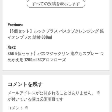
すべての投稿を表示します
P
Previous:
o
【6個セット】ルックプラス バスタブクレンジング 銀
イオンプラス 詰替 800ml
s
Next:
t
KAO 6個セット】バスマジックリン 泡立ちスプレー つ
めかえ用 1200ml SCアロマローズ
n
a
v
コメントを残す
メールアドレスが公開されることはありません。
※
i
が付いている欄は必須項目です
g
コメント
※