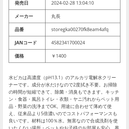
発売日
2024-02-28 13:04:10
メーカー
丸長
品番
storegka00270fk8eam4afq
JANコード
4582341700024
価格
￥1400
水ピカは高濃度（pH13.1）のアルカリ電解水クリー
ナーです。成分が水だけなので2度拭き不要。お掃除
の時間が短縮できて、除菌・消臭もできます。キッチ
ン・食器・風呂トイレ・衣類・ヤニ汚れからペット用
品・野菜の洗浄までOK。用途に合わせて薄めて使
え、従来品より5倍濃いのでコストパフォーマンスも
良いです。材料は100％水。無害なので合成洗剤を使
いたくない場所・ペットやお子様のお部屋も安心。界