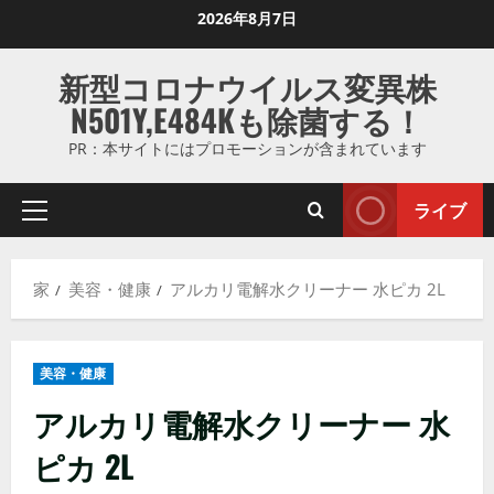
コ
2026年8月7日
ン
テ
新型コロナウイルス変異株
ン
N501Y,E484Kも除菌する！
ツ
に
PR：本サイトにはプロモーションが含まれています
ス
キ
ライブ
プ
ッ
ラ
プ
イ
し
家
美容・健康
アルカリ電解水クリーナー 水ピカ 2L
マ
ま
リ
す
メ
美容・健康
ニ
ュ
アルカリ電解水クリーナー 水
ー
ピカ 2L