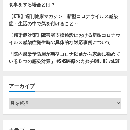
食事をする場合とは？
【KTN】週刊健康マガジン 新型コロナウイルス感染
症～生活の中で気を付けること～
【感染症対策】障害者支援施設における新型コロナウ
イルス感染症発生時の具体的な対応事例について
「院内感染予防屋が新型コロナ以前から家族に勧めて
いる５つの感染対策」 #SNS医療のカタチONLINE vol.37
アーカイブ
ア
ー
カ
イ
カテゴリー
ブ