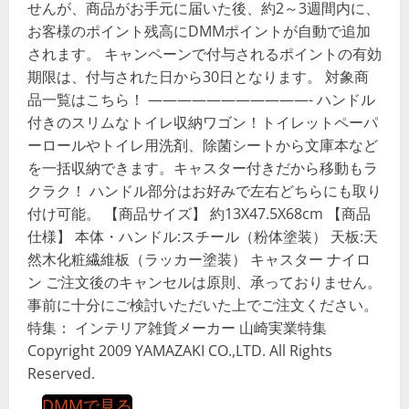
せんが、商品がお手元に届いた後、約2～3週間内に、
お客様のポイント残高にDMMポイントが自動で追加
されます。 キャンペーンで付与されるポイントの有効
期限は、付与された日から30日となります。 対象商
品一覧はこちら！ ———————————- ハンドル
付きのスリムなトイレ収納ワゴン！トイレットペーパ
ーロールやトイレ用洗剤、除菌シートから文庫本など
を一括収納できます。キャスター付きだから移動もラ
クラク！ ハンドル部分はお好みで左右どちらにも取り
付け可能。 【商品サイズ】 約13X47.5X68cm 【商品
仕様】 本体・ハンドル:スチール（粉体塗装） 天板:天
然木化粧繊維板（ラッカー塗装） キャスター ナイロ
ン ご注文後のキャンセルは原則、承っておりません。
事前に十分にご検討いただいた上でご注文ください。
特集： インテリア雑貨メーカー 山崎実業特集
Copyright 2009 YAMAZAKI CO.,LTD. All Rights
Reserved.
DMMで見る