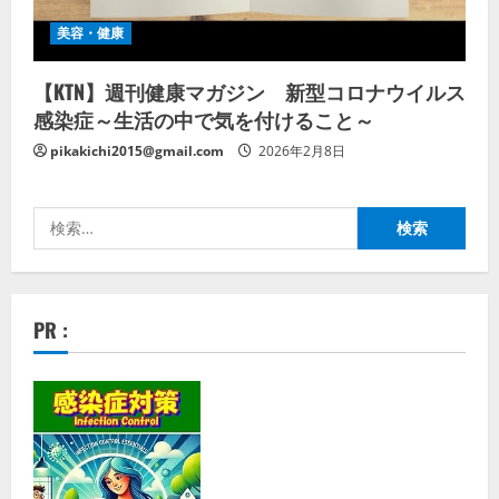
美容・健康
【KTN】週刊健康マガジン 新型コロナウイルス
感染症～生活の中で気を付けること～
pikakichi2015@gmail.com
2026年2月8日
検
索:
PR :