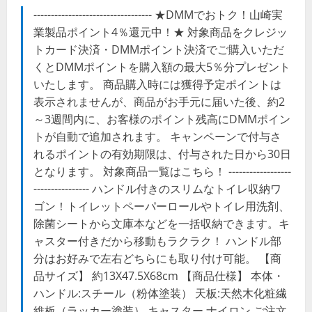
---------------------------------- ★DMMでおトク！山崎実
業製品ポイント4％還元中！★ 対象商品をクレジッ
トカード決済・DMMポイント決済でご購入いただ
くとDMMポイントを購入額の最大5％分プレゼント
いたします。 商品購入時には獲得予定ポイントは
表示されませんが、商品がお手元に届いた後、約2
～3週間内に、お客様のポイント残高にDMMポイン
トが自動で追加されます。 キャンペーンで付与さ
れるポイントの有効期限は、付与された日から30日
となります。 対象商品一覧はこちら！ ------------------
---------------- ハンドル付きのスリムなトイレ収納ワ
ゴン！トイレットペーパーロールやトイレ用洗剤、
除菌シートから文庫本などを一括収納できます。キ
ャスター付きだから移動もラクラク！ ハンドル部
分はお好みで左右どちらにも取り付け可能。 【商
品サイズ】 約13X47.5X68cm 【商品仕様】 本体・
ハンドル:スチール（粉体塗装） 天板:天然木化粧繊
維板（ラッカー塗装） キャスター ナイロン ご注文