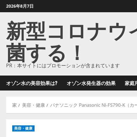
コ
2026年8月7日
ン
新型コロナウイル
テ
ン
ツ
菌する！
に
ス
キ
ッ
PR：本サイトにはプロモーションが含まれています
プ
し
オゾン水の美容効果は?
オゾン水発生器の効果
家庭
ま
す
家
美容・健康
パナソニック Panasonic NI-FS79
美容・健康