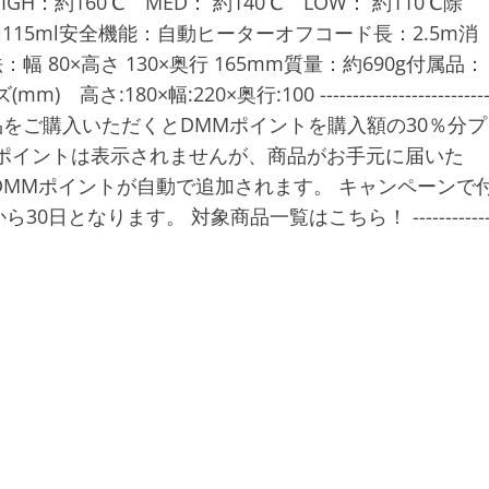
H：約160℃ MED： 約140℃ LOW： 約110℃除
15ml安全機能：自動ヒーターオフコード長：2.5m消
 80×高さ 130×奥行 165mm質量：約690g付属品：
×幅:220×奥行:100 -------------------------
対象商品をご購入いただくとDMMポイントを購入額の30％分プ
ポイントは表示されませんが、商品がお手元に届いた
DMMポイントが自動で追加されます。 キャンペーンで
となります。 対象商品一覧はこちら！ -----------