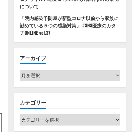
について
「院内感染予防屋が新型コロナ以前から家族に
勧めている５つの感染対策」 #SNS医療のカタ
チONLINE vol.37
アーカイブ
ア
ー
カ
イ
カテゴリー
ブ
カ
テ