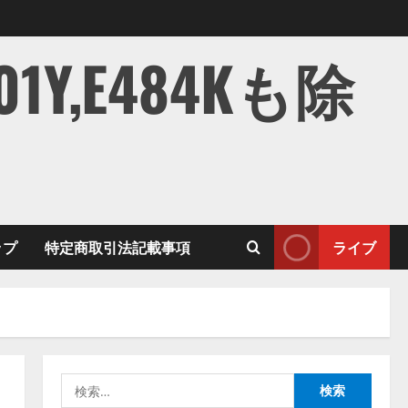
,E484Kも除
ップ
特定商取引法記載事項
ライブ
検
索: