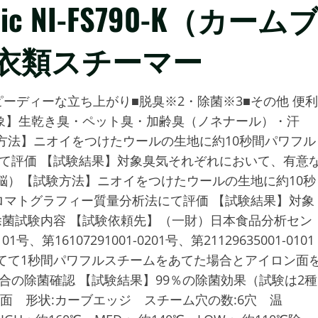
c NI-FS790-K（カーム
衣類スチーマー
ピーディーな立ち上がり■脱臭※2・除菌※3■その他 便利
対象】生乾き臭・ペット臭・加齢臭（ノネナール）・汗
方法】ニオイをつけたウールの生地に約10秒間パワフル
て評価 【試験結果】対象臭気それぞれにおいて、有意
脳）【試験方法】ニオイをつけたウールの生地に約10秒
マトグラフィー質量分析法にて評価 【試験結果】対象
除菌試験内容 【試験依頼先】（一財）日本食品分析セン
、第16107291001-0201号、第21129635001-0101
てて1秒間パワフルスチームをあてた場合とアイロン面
合の除菌確認 【試験結果】99％の除菌効果（試験は2種
ロン面 形状:カーブエッジ スチーム穴の数:6穴 温