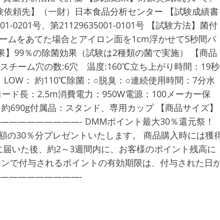
試験依頼先】（一財）日本食品分析センター 【試験成績書
001-0201号、第21129635001-0101号 【試験方法】菌付
ームをあてた場合とアイロン面を1cm浮かせて5秒間パ
】99％の除菌効果（試験は2種類の菌で実施） 【商品
 スチーム穴の数:6穴 温度:160℃立ち上がり時間：19秒
℃ LOW： 約110℃除菌：○脱臭：○連続使用時間：7分水
ード長：2.5m消費電力：950W電源：100メーカー保
質量：約690g付属品：スタンド、専用カップ 【商品サイズ】
0 ———————————- DMMポイント最大30％還元祭！
額の30％分プレゼントいたします。 商品購入時には獲
届いた後、約2～3週間内に、お客様のポイント残高に
ーンで付与されるポイントの有効期限は、付与された日
——————————-