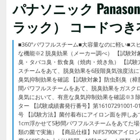
パナソニック Panasoni
ラック） コードつき
■360°パワフルスチーム■大容量なのに軽い■ス
な機能※2 脱臭効果（メーカー調べ） 【試験
臭・タバコ臭・飲食臭（焼肉・焼き魚） 【試験
スチームをあて、脱臭効果を6段階臭気強度法に
臭気抑制効果を確認 【試験対象】防虫剤臭（樟
間パワフルスチームをあて、脱臭効果をガスクロ
臭気において、有意な臭気抑制効果を確認※3 
ター 【試験成績書発行番号】第16107291001-0101号
号 【試験方法】菌付着布にアイロン面を押しあ
1cm浮かせて5秒間パワフルスチームをあてた場
類の菌で実施） 【商品仕様】NIFS790Kアイ