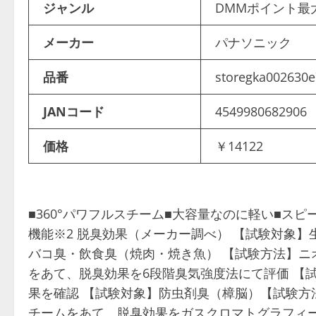
ジャンル
DMMポイント最
メーカー
パナソニック
品番
storegka002630
JANコード
4549980682906
価格
￥14122
■360°パワフルスチーム■大容量なのに軽い■スピ
機能※2 脱臭効果（メーカー調べ） 【試験対象
バコ臭・飲食臭（焼肉・焼き魚） 【試験方法】ニ
をあて、脱臭効果を6段階臭気強度法にて評価 【
果を確認 【試験対象】防虫剤臭（樟脳）【試験方
チームをあて、脱臭効果をガスクロマトグラフィー