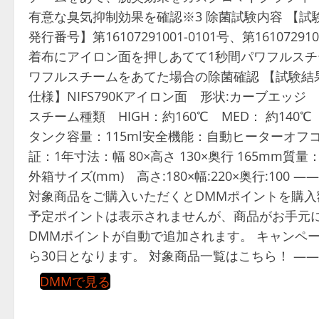
有意な臭気抑制効果を確認※3 除菌試験内容 【
発行番号】第16107291001-0101号、第16107291
着布にアイロン面を押しあてて1秒間パワフルスチ
ワフルスチームをあてた場合の除菌確認 【試験結果
仕様】NIFS790Kアイロン面 形状:カーブエッジ
スチーム種類 HIGH：約160℃ MED： 約140
タンク容量：115ml安全機能：自動ヒーターオフコ
証：1年寸法：幅 80×高さ 130×奥行 165mm
外箱サイズ(mm) 高さ:180×幅:220×奥行:10
対象商品をご購入いただくとDMMポイントを購入
予定ポイントは表示されませんが、商品がお手元に
DMMポイントが自動で追加されます。 キャンペ
ら30日となります。 対象商品一覧はこちら！ —
DMMで見る