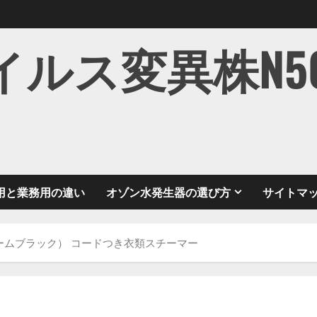
ス変異株N501Y
用と業務用の違い
オゾン水発生器の選び方
サイトマ
0-K（カームブラック） コードつき衣類スチーマー