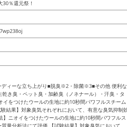
大30％還元祭！
e7wp238oj
ーディーな立ち上がり■脱臭※2・除菌※3■その他 便利な
】生乾き臭・ペット臭・加齢臭（ノネナール）・汗臭・タ
オイをつけたウールの生地に約10秒間パワフルスチーム
試験結果】対象臭気それぞれにおいて、有意な臭気抑制
法】ニオイをつけたウールの生地に約10秒間パワフルス
質量分析法にて評価 【試験結果】対象臭気において、