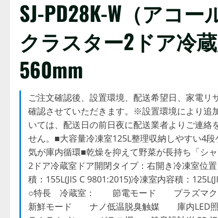
SJ-PD28K-W（ア
クラスター2ドア冷蔵庫 
560mm
ご注文確認後、設置環境、配送希望日、家電リサ
確認させていただきます。※設置環境により追
いては、配送日の前日夜に配送業者よりご連絡
せん。■大容量冷凍室125L整理収納しやすい4
気が庫内循環■乾燥を抑えて野菜が長持ち「シャキ
2ドア冷蔵室ドア開閉タイプ：右開き冷凍室位置：下段定格
積：155L(JIS C 9801:2015)冷凍室内容積：12
○特長 冷蔵室： 節電モード プラズマクラ
新鮮モード ナノ低温脱臭触媒 庫内LE