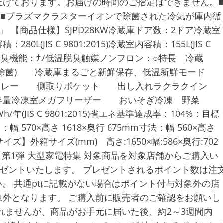
上げております。お届けの時間のご指定はできません。
採用■プラズマクラスターイオンで除菌された冷気が庫内循
 【商品仕様】SJPD28KW冷蔵庫ドア数：2ドア冷蔵室
JIS C 9801:2015)冷蔵室内容積：155L(JIS C
1:2015)脱臭機能：ﾅﾉ低温脱臭触媒ノンフロン：○特長 冷蔵
気除菌) 冷蔵庫まるごと新鮮保存、低温新鮮モード
節トレー 側取りポケット 出し入れラクラクイ
大容量冷凍室メガフリーザー おいそぎ冷凍 野菜
JIS C 9801:2015)省エネ基準達成率：104%：目標
570×高さ 1618×奥行 675mm寸法：幅 560×高さ
イズ】外箱サイズ(mm) 高さ:1650×幅:586×奥行:702
 第1弾 大型家電特集 対象商品を対象店舗からご購入い
レゼントいたします。 プレゼントされるポイント数は注
。 共通ptに記載がない場合はポイント付与対象外の店
外となります。 ご購入前に販売者のご確認をお願いし
れませんが、商品がお手元に届いた後、約2～3週間内