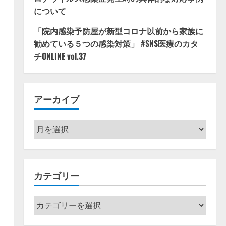
について
「院内感染予防屋が新型コロナ以前から家族に
勧めている５つの感染対策」 #SNS医療のカタ
チONLINE vol.37
アーカイブ
ア
ー
カ
イ
カテゴリー
ブ
カ
テ