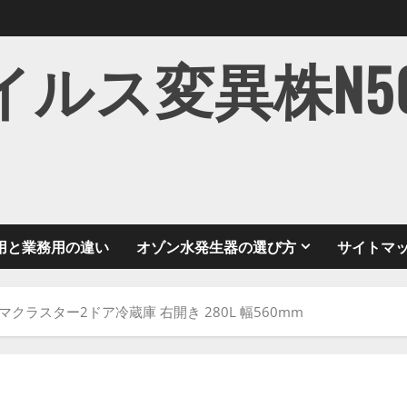
ス変異株N501Y
用と業務用の違い
オゾン水発生器の選び方
サイトマ
ズマクラスター2ドア冷蔵庫 右開き 280L 幅560mm