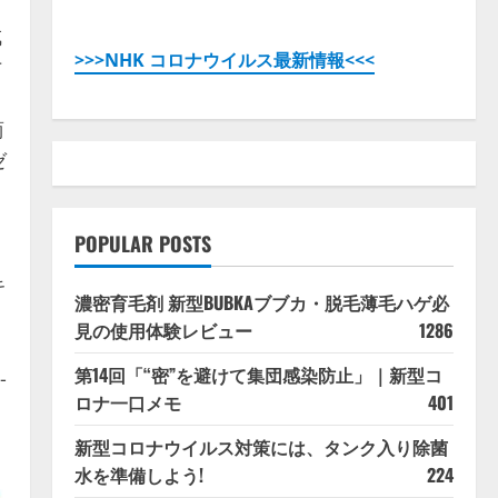
成
>>>NHK コロナウイルス最新情報<<<
寸
商
ゼ
POPULAR POSTS
キ
濃密育毛剤 新型BUBKAブブカ・脱毛薄毛ハゲ必
見の使用体験レビュー
1286
第14回「“密”を避けて集団感染防止」｜新型コ
-
ロナ一口メモ
401
新型コロナウイルス対策には、タンク入り除菌
水を準備しよう!
224