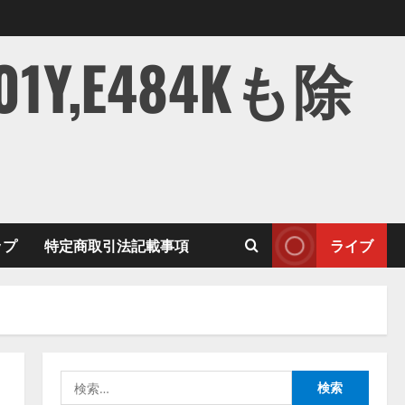
,E484Kも除
ップ
特定商取引法記載事項
ライブ
検
索: