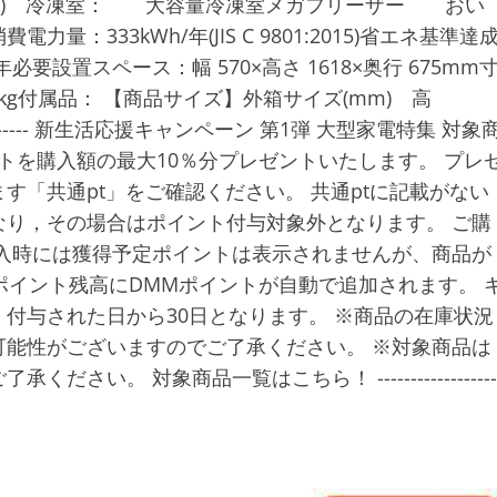
B) 冷凍室： 大容量冷凍室メガフリーザー おい
333kWh/年(JIS C 9801:2015)省エネ基準達
必要設置スペース：幅 570×高さ 1618×奥行 675mm
約49kg付属品： 【商品サイズ】外箱サイズ(mm) 高
----------------- 新生活応援キャンペーン 第1弾 大型家電特集 対象
トを購入額の最大10％分プレゼントいたします。 プレ
す「共通pt」をご確認ください。 共通ptに記載がない
り，その場合はポイント付与対象外となります。 ご購
入時には獲得予定ポイントは表示されませんが、商品が
ポイント残高にDMMポイントが自動で追加されます。 
付与された日から30日となります。 ※商品の在庫状況
能性がございますのでご了承ください。 ※対象商品は
。 対象商品一覧はこちら！ ------------------