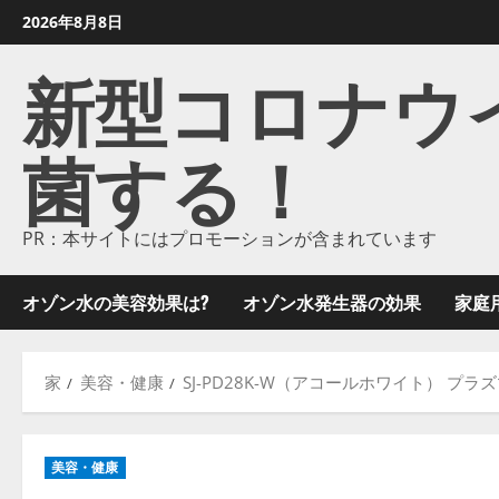
コ
2026年8月8日
ン
新型コロナウイル
テ
ン
ツ
菌する！
に
ス
キ
ッ
PR：本サイトにはプロモーションが含まれています
プ
し
オゾン水の美容効果は?
オゾン水発生器の効果
家庭
ま
す
家
美容・健康
SJ-PD28K-W（アコールホワイト） プラ
美容・健康