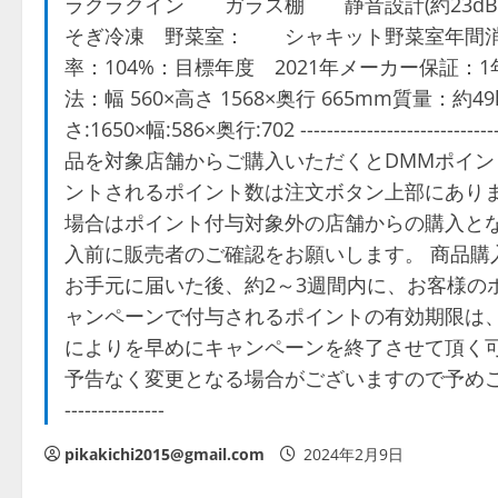
ラクラクイン ガラス棚 静音設計(約23d
そぎ冷凍 野菜室： シャキット野菜室年間消費電力量：
率：104%：目標年度 2021年メーカー保証：1年
法：幅 560×高さ 1568×奥行 665mm質量：
さ:1650×幅:586×奥行:702 -----------------
品を対象店舗からご購入いただくとDMMポイン
ントされるポイント数は注文ボタン上部にありま
場合はポイント付与対象外の店舗からの購入とな
入前に販売者のご確認をお願いします。 商品購
お手元に届いた後、約2～3週間内に、お客様の
ャンペーンで付与されるポイントの有効期限は、
によりを早めにキャンペーンを終了させて頂く可
予告なく変更となる場合がございますので予めご了承ください
---------------
pikakichi2015@gmail.com
2024年2月9日