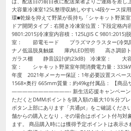
は、配送日の前日夜に配送業者よりご連絡を差し
大容量冷凍室125L整理収納しやすい4段ケース
環■乾燥を抑えて野菜が長持ち「シャキット野菜室」
ドア開閉タイプ：右開き冷凍室位置：下段定格内容積：280L(
9801:2015)冷凍室内容積：125L(JIS C 980
室： 節電モード プラズマクラスター(冷
ナノ低温脱臭触媒 庫内LED照明 高さ調
ガラス棚 静音設計(約23dB) 冷凍室： 
室： シャキット野菜室年間消費電力量：333kWh/年(
年度 2021年メーカー保証：1年必要設置スペース：幅 
1568×奥行 665mm質量：約49kg付属品： 【商品サ
———————————- 新生活応援キャンペーン
ただくとDMMポイントを購入額の最大10％分プ
ボタン上部にあります「共通pt」をご確認ください
舗からの購入となり，その場合はポイント付与対象
ます。 商品購入時には獲得予定ポイントは表示さ