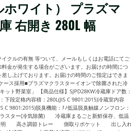
コールホワイト） プラズマ
右開き 280L 幅
イクルの有無 等ついて、メールもしくはお電話にてご
加料金が発生する場合がございます。お届けの時間につ
を差し上げております。お届けの時間のご指定はできま
段ケース採用■プラズマクラスターイオンで除菌された冷
ット野菜室」 【商品仕様】SJPD28KW冷蔵庫ドア数
内容積：280L(JIS C 9801:2015)冷蔵室内容
5L(JIS C 9801:2015)脱臭機能：ﾅﾉ低温脱臭触媒ノンフロン：
スター(冷気除菌) 冷蔵庫まるごと新鮮保存、低温
D照明 高さ調節トレー 側取りポケット 出し入