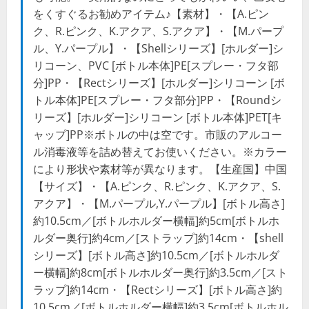
をくすぐるお勧めアイテム♪【素材】・【A.ピン
ク、R.ピンク、K.アクア、S.アクア】・【M.パープ
ル、Y.パープル】・【Shellシリーズ】[ホルダー]シ
リコーン、PVC [ボトル本体]PE[スプレー・フタ部
分]PP・【Rectシリーズ】[ホルダー]シリコーン [ボ
トル本体]PE[スプレー・フタ部分]PP・【Roundシ
リーズ】[ホルダー]シリコーン [ボトル本体]PET[キ
ャップ]PP※ボトルの中は空です。市販のアルコー
ル消毒液等を詰め替えてお使いください。※カラー
により形状や素材等が異なります。【生産国】中国
【サイズ】・【A.ピンク、R.ピンク、K.アクア、S.
アクア】・【M.パープル,Y.パープル】[ボトル高さ]
約10.5cm／[ボトルホルダー横幅]約5cm[ボトルホ
ルダー奥行]約4cm／[ストラップ]約14cm・【shell
シリーズ】[ボトル高さ]約10.5cm／[ボトルホルダ
ー横幅]約8cm[ボトルホルダー奥行]約3.5cm／[スト
ラップ]約14cm・【Rectシリーズ】[ボトル高さ]約
10.5cm／[ボトルホルダー横幅]約3.5cm[ボトルホル