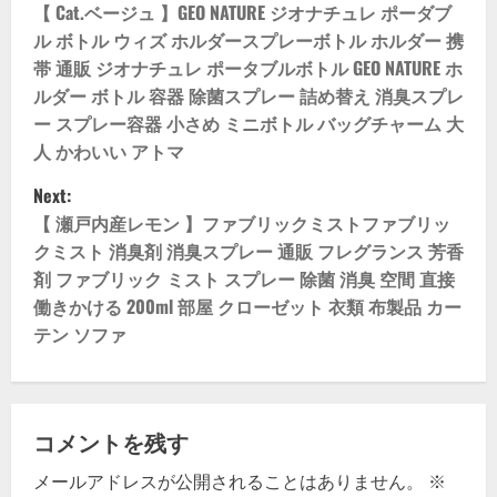
o
【 Cat.ベージュ 】GEO NATURE ジオナチュレ ポーダブ
ル ボトル ウィズ ホルダースプレーボトル ホルダー 携
s
帯 通販 ジオナチュレ ポータブルボトル GEO NATURE ホ
ルダー ボトル 容器 除菌スプレー 詰め替え 消臭スプレ
t
ー スプレー容器 小さめ ミニボトル バッグチャーム 大
n
人 かわいい アトマ
Next:
a
【 瀬戸内産レモン 】ファブリックミストファブリッ
v
クミスト 消臭剤 消臭スプレー 通販 フレグランス 芳香
剤 ファブリック ミスト スプレー 除菌 消臭 空間 直接
i
働きかける 200ml 部屋 クローゼット 衣類 布製品 カー
テン ソファ
g
a
t
コメントを残す
i
メールアドレスが公開されることはありません。
※