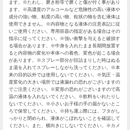
ます。※たわし、磨き粉等で磨くと傷が付く事があり
ます。※高濃度のアルコールなど危険性の高い液体や
成分の強い物、粘度の高い物、粒状の物を含む液体は
使用できません。※内容物となる液体の注意表記に従
いご使用ください。専用容器の指定がある場合はその
指示に従ってください。※強い衝撃を与えると破損す
る場合があります。※中身を入れたまま長期間放置す
ると内容物の変化や本体への着色、変色が起こる場合
があります。※スプレー部分が目詰まりした時はぬる
ま湯を入れてスプレーしながら洗ってください。※本
来の目的以外では使用しないでください。※気圧・温
度変化の大きい場所では液漏れの恐れがございますの
でご注意ください。※変形の恐れがございますので高
温の液体を入れないでください。※飲料をいれたりし
ないでください。※小さいお子様の手の届かないとこ
ろで保管してください。※持ち運ぶ際には、フタがし
っかりと閉められ、液体がこぼれないことを確認して
ください。また、横向きにしないでください。※カメ