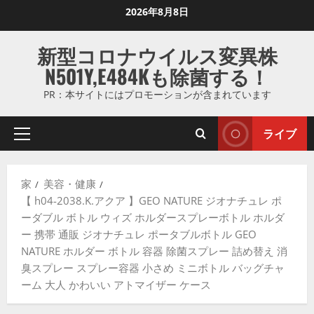
コ
2026年8月8日
ン
テ
新型コロナウイルス変異株
ン
N501Y,E484Kも除菌する！
ツ
に
PR：本サイトにはプロモーションが含まれています
ス
キ
ライブ
プ
ッ
ラ
プ
イ
し
家
美容・健康
マ
ま
【 h04-2038.K.アクア 】GEO NATURE ジオナチュレ ポ
リ
す
ーダブル ボトル ウィズ ホルダースプレーボトル ホルダ
メ
ー 携帯 通販 ジオナチュレ ポータブルボトル GEO
ニ
NATURE ホルダー ボトル 容器 除菌スプレー 詰め替え 消
ュ
臭スプレー スプレー容器 小さめ ミニボトル バッグチャ
ー
ーム 大人 かわいい アトマイザー ケース