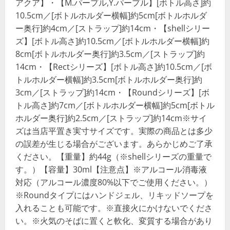
アクア】・【M.パープル,Y.パープル】[ボトル高さ]約
10.5cm／[ボトルホルダー横幅]約5cm[ボトルホルダ
ー奥行]約4cm／[ストラップ]約14cm・【shellシリー
ズ】[ボトル高さ]約10.5cm／[ボトルホルダー横幅]約
8cm[ボトルホルダー奥行]約3.5cm／[ストラップ]約
14cm・【Rectシリーズ】[ボトル高さ]約10.5cm／[ボ
トルホルダー横幅]約3.5cm[ボトルホルダー奥行]約
3cm／[ストラップ]約14cm・【Roundシリーズ】[ボ
トル高さ]約7cm／[ボトルホルダー横幅]約5cm[ボトル
ホルダー奥行]約2.5cm／[ストラップ]約14cm※サイ
ズは当店平置き実寸サイズです。実際の商品とは多少
の誤差が生じる場合がございます。あらかじめご了承
ください。【重量】約44g（※shellシリーズの重量で
す。）【容量】30ml【注意点】※アルコール消毒液
対応（アルコール濃度80%以下でご使用ください。）
※Roundタイプにはハンドジェル、リキッドソープを
入れることも可能です。※直接火にかけないでくださ
い。※火気のそばに置くと軟化、変質する場合があり