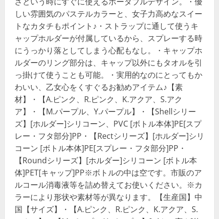
ざという時にすぐに使えるポータブルデザイン。・優
しい雰囲気のパステルカラーと、女子力高めなスイー
トなカタチもポイント♪・ストラップに通して使うキ
ャップホルダーが付属しているから、スプレーする時
にうっかり落としてしまう心配もなし。・キャップホ
ルダーのリング部分は、キャップ以外にもタオルを引
っ掛けて使うことも可能。・実用的なのにとってもか
わいい、乙女心をくすぐるお勧めアイテム♪【素
材】・【A.ピンク、R.ピンク、K.アクア、S.アク
ア】・【M.パープル、Y.パープル】・【Shellシリー
ズ】[ホルダー]シリコーン、PVC [ボトル本体]PE[スプ
レー・フタ部分]PP・【Rectシリーズ】[ホルダー]シリ
コーン [ボトル本体]PE[スプレー・フタ部分]PP・
【Roundシリーズ】[ホルダー]シリコーン [ボトル本
体]PET[キャップ]PP※ボトルの中は空です。市販のア
ルコール消毒液等を詰め替えてお使いください。※カ
ラーにより形状や素材等が異なります。【生産国】中
国【サイズ】・【A.ピンク、R.ピンク、K.アクア、S.