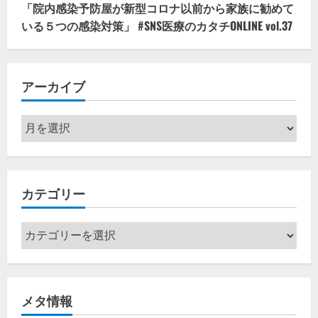
「院内感染予防屋が新型コロナ以前から家族に勧めて
いる５つの感染対策」 #SNS医療のカタチONLINE vol.37
アーカイブ
ア
ー
カ
イ
カテゴリー
ブ
カ
テ
ゴ
リ
メタ情報
ー