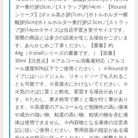
ダー奥行]約3cm／[ストラップ]約14cm・【Round
シリーズ】[ボトル高さ]約7cm／[ボトルホルダー横
幅]約5cm[ボトルホルダー奥行]約2.5cm／[ストラッ
プ]約14cm※サイズは当店平置き実寸サイズです。
実際の商品とは多少の誤差が生じる場合がございま
す。あらかじめご了承ください。【重量】約
44g（※shellシリーズの重量です。）【容量】
30ml【注意点】※アルコール消毒液対応（アルコ
ール濃度80%以下でご使用ください。）※Roundタ
イプにはハンドジェル、リキッドソープを入れるこ
とも可能です。※直接火にかけないでください。※
火気のそばに置くと軟化、変質する場合がありま
す。※たわし、磨き粉等で磨くと傷が付く事があり
ます。※高濃度のアルコールなど危険性の高い液体
や成分の強い物、粘度の高い物、粒状の物を含む液
体は使用できません。※内容物となる液体の注意表
記に従いご使用ください。専用容器の指定がある場
合はその指示に従ってください。※強い衝撃を与え