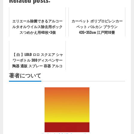
エリエール除菌できるアルコー
カーペット ポリプロピレンカー
ルタオルウイルス除去用ボック
ペット バルカン ブラウン
スつめかえ用40枚×3個
435×352cm 江戸間10畳
【 白 】LOLO ロロ スクエア シャ
ワーボトル 300ディスペンサー
陶器 通販 スプレー 容器 アルコ
ールディスペンサー スプレーボ
著者について
トル 霧吹き 300ml シャワーボト
ル ケース 詰め替え容器...