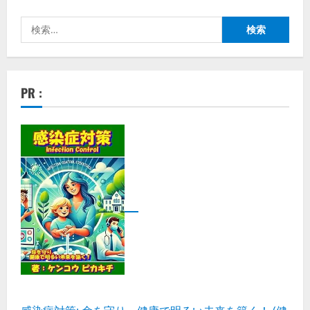
検
索:
PR :