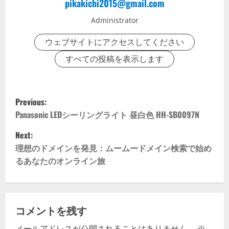
pikakichi2015@gmail.com
Administrator
ウェブサイトにアクセスしてください
すべての投稿を表示します
P
Previous:
o
Panasonic LEDシーリングライト 昼白色 HH-SB0097N
Next:
s
理想のドメインを発見：ムームードメイン検索で始め
t
るあなたのオンライン旅
n
a
コメントを残す
v
メールアドレスが公開されることはありません。
※