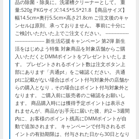
品の除菌・除臭に。洗濯槽クリーナーとして。 重
量:520g PKGサイズ:14.5*5.5*21.8 【商品サイズ】
幅14.5cm×奥行5.5cm×高さ21.8cm ご注文後のキャ
ンセルは原則、承っておりません。 事前に十分に
ご検討いただいた上でご注文ください。 ---------------
------------------- 新生活応援キャンペーン 第2弾 新生
活をはじめよう特集 対象商品を対象店舗からご購
入いただくとDMMポイントをプレゼントいたしま
す。 プレゼントされるポイント数は注文ボタン上
部にあります「共通pt」をご確認ください。 共通
ptに記載がない場合はポイント付与対象外の店舗か
らの購入となり，その場合はポイント付与対象外と
なります。 ご購入前に販売者のご確認をお願いし
ます。 商品購入時には獲得予定ポイントは表示さ
れませんが、商品がお手元に届いた後、約2～3週間
内に、お客様のポイント残高にDMMポイントが自
動で追加されます。 キャンペーンで付与されるポ
イントの有効期限は、付与された日から30日となり