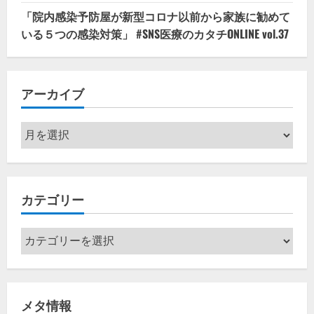
「院内感染予防屋が新型コロナ以前から家族に勧めて
いる５つの感染対策」 #SNS医療のカタチONLINE vol.37
アーカイブ
ア
ー
カ
イ
カテゴリー
ブ
カ
テ
ゴ
リ
メタ情報
ー