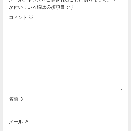
が付いている欄は必須項目です
i
コメント
※
g
a
t
i
o
n
名前
※
メール
※