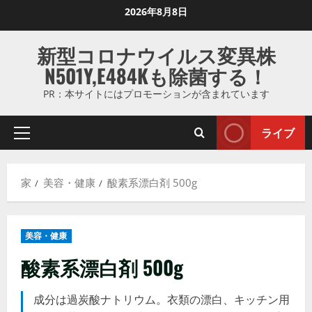
コ
2026年8月8日
ン
テ
新型コロナウイルス変異株
ン
N501Y,E484Kも除菌する！
ツ
に
PR：本サイトにはプロモーションが含まれています
ス
キ
ライブ
プ
ッ
ラ
プ
イ
し
家
美容・健康
酸素系漂白剤 500g
マ
ま
リ
す
メ
美容・健康
ニ
ュ
酸素系漂白剤 500g
ー
成分は過炭酸ナトリウム。衣類の漂白、キッチン用