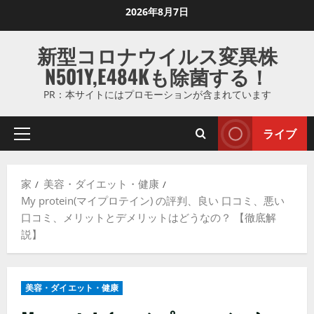
コ
2026年8月7日
ン
テ
新型コロナウイルス変異株
ン
N501Y,E484Kも除菌する！
ツ
に
PR：本サイトにはプロモーションが含まれています
ス
キ
ライブ
プ
ッ
ラ
プ
イ
し
家
美容・ダイエット・健康
マ
ま
My protein(マイプロテイン) の評判、良い 口コミ、悪い
リ
す
口コミ、メリットとデメリットはどうなの？ 【徹底解
メ
説】
ニ
ュ
ー
美容・ダイエット・健康