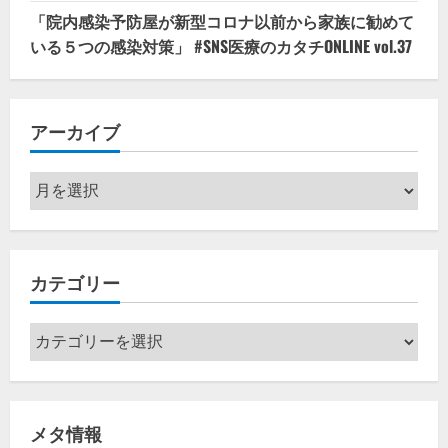
「院内感染予防屋が新型コロナ以前から家族に勧めて
いる５つの感染対策」 #SNS医療のカタチONLINE vol.37
アーカイブ
ア
ー
カ
イ
カテゴリー
ブ
カ
テ
ゴ
リ
メタ情報
ー