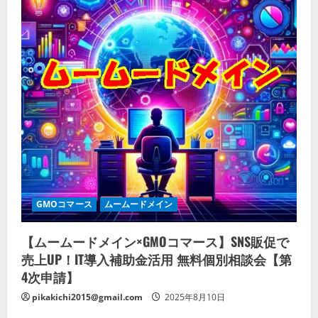
GMOコマース
ムームードメイン
【ムームードメイン×GMOコマース】SNS販促で
売上UP！IT導入補助金活用 無料個別相談会【第
4次申請】
pikakichi2015@gmail.com
2025年8月10日