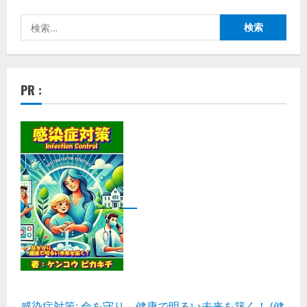
検
索:
PR :
感染症対策: 命を守り、健康で明るい未来を築く！ (健