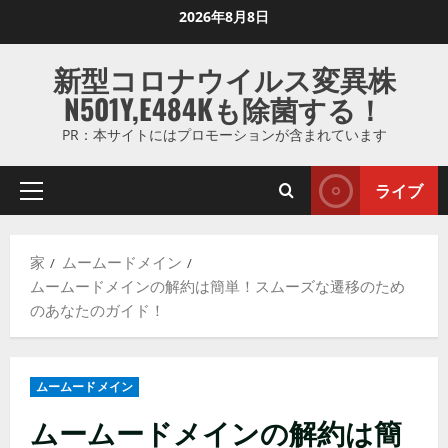
コ
2026年8月8日
ン
テ
新型コロナウイルス変異株
ン
N501Y,E484Kも除菌する！
ツ
に
PR：本サイトにはプロモーションが含まれています
ス
キ
ライブ
プ
ッ
ラ
プ
イ
し
家
ムームードメイン
マ
ま
ムームードメインの解約は簡単！スムーズな遷移のため
リ
す
のあなたのガイド！
メ
ニ
ュ
ムームードメイン
ー
ムームードメインの解約は簡