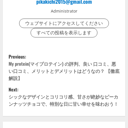
pikakichi2015@gmail.com
Administrator
ウェブサイトにアクセスしてください
すべての投稿を表示します
P
Previous:
o
My protein(マイプロテイン) の評判、良い 口コミ、悪
い口コミ、メリットとデメリットはどうなの？ 【徹底
s
解説】
t
Next:
シックなデザインとコリコリ感、甘さが絶妙なピーカ
n
ンナッツチョコで、特別な日に甘い幸せを味わおう！
a
v