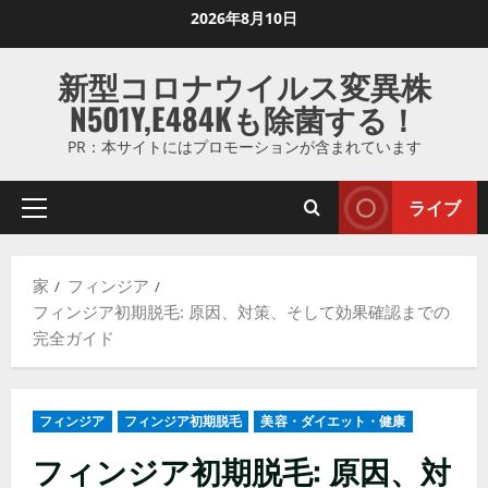
コ
2026年8月10日
ン
テ
新型コロナウイルス変異株
ン
N501Y,E484Kも除菌する！
ツ
に
PR：本サイトにはプロモーションが含まれています
ス
キ
ライブ
プ
ッ
ラ
プ
イ
し
家
フィンジア
マ
ま
フィンジア初期脱毛: 原因、対策、そして効果確認までの
リ
す
完全ガイド
メ
ニ
ュ
フィンジア
フィンジア初期脱毛
美容・ダイエット・健康
ー
フィンジア初期脱毛: 原因、対