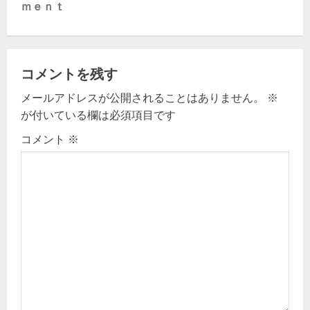
n
ｍｅｎｔ
a
v
コメントを残す
i
メールアドレスが公開されることはありません。
※
g
が付いている欄は必須項目です
コメント
※
a
t
i
o
n