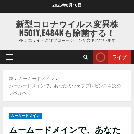
コ
2026年8月10日
ン
テ
新型コロナウイルス変異株
ン
N501Y,E484Kも除菌する！
ツ
に
PR：本サイトにはプロモーションが含まれています
ス
キ
ライブ
プ
ッ
ラ
プ
イ
し
家
ムームードメイン
マ
ま
ムームードメインで、あなたのウェブプレゼンスを次の
リ
す
レベルへ！
メ
ニ
ュ
ムームードメイン
ー
ムームードメインで、あなた