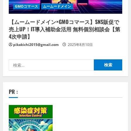
GMOコマース
ムームードメイン
【ムームードメイン×GMOコマース】SNS販促で
売上UP！IT導入補助金活用 無料個別相談会【第
4次申請】
pikakichi2015@gmail.com
2025年8月10日
検
索:
PR :