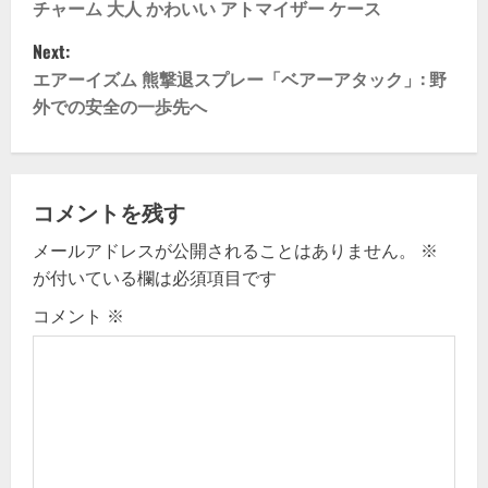
n
チャーム 大人 かわいい アトマイザー ケース
Next:
a
エアーイズム 熊撃退スプレー「ベアーアタック」: 野
v
外での安全の一歩先へ
i
g
コメントを残す
a
メールアドレスが公開されることはありません。
※
が付いている欄は必須項目です
t
コメント
※
i
o
n