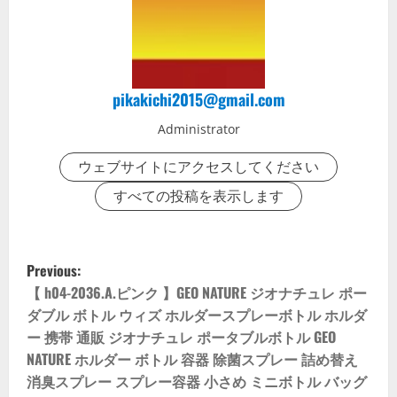
pikakichi2015@gmail.com
Administrator
ウェブサイトにアクセスしてください
すべての投稿を表示します
P
Previous:
o
【 h04-2036.A.ピンク 】GEO NATURE ジオナチュレ ポー
ダブル ボトル ウィズ ホルダースプレーボトル ホルダ
s
ー 携帯 通販 ジオナチュレ ポータブルボトル GEO
NATURE ホルダー ボトル 容器 除菌スプレー 詰め替え
t
消臭スプレー スプレー容器 小さめ ミニボトル バッグ