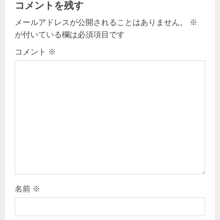
v
コメントを残す
メールアドレスが公開されることはありません。
※
i
が付いている欄は必須項目です
g
コメント
※
a
t
i
o
n
名前
※