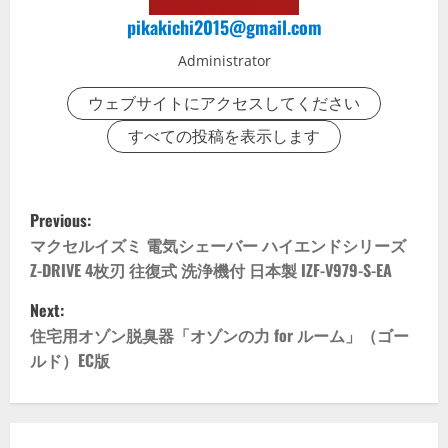
pikakichi2015@gmail.com
Administrator
ウェブサイトにアクセスしてください
すべての投稿を表示します
P
Previous:
o
マクセルイズミ 電気シェーバー ハイエンドシリーズ
Z-DRIVE 4枚刃 往復式 洗浄機付 日本製 IZF-V979-S-EA
s
Next:
t
住宅用オゾン脱臭器「オゾンの力 for ルーム」（ゴー
ルド）EC版
n
a