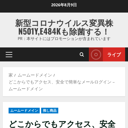
コ
2026年8月9日
ン
テ
新型コロナウイルス変異株
ン
N501Y,E484Kも除菌する！
ツ
に
PR：本サイトにはプロモーションが含まれています
ス
キ
ライブ
プ
ッ
ラ
プ
イ
し
家
ムームードメイン
マ
ま
どこからでもアクセス、安全で簡単なメールログイン –
リ
す
ムームードメイン
メ
ニ
ュ
ムームードメイン
推し商品
ー
どこからでもアクセス、安全