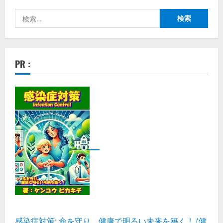
検
索:
PR :
感染症対策: 命を守り、健康で明るい未来を築く！ (健