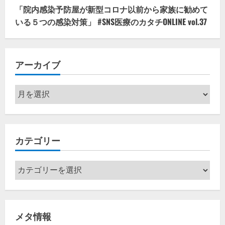
「院内感染予防屋が新型コロナ以前から家族に勧めて
いる５つの感染対策」 #SNS医療のカタチONLINE vol.37
アーカイブ
ア
ー
カ
イ
カテゴリー
ブ
カ
テ
ゴ
リ
メタ情報
ー