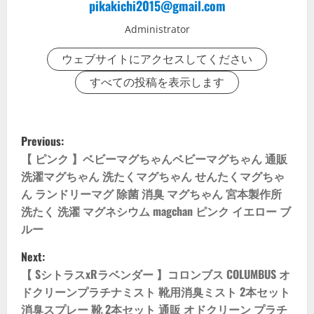
pikakichi2015@gmail.com
Administrator
ウェブサイトにアクセスしてください
すべての投稿を表示します
P
Previous:
o
【 ピンク 】ベビーマグちゃんベビーマグちゃん 通販
洗濯マグちゃん 洗たくマグちゃん せんたくマグちゃ
s
ん ランドリーマグ 除菌 消臭 マグちゃん 宮本製作所
洗たく 洗濯 マグネシウム magchan ピンク イエロー ブ
t
ルー
n
Next:
【 SシトラスxRラベンダー 】コロンブス COLUMBUS オ
a
ドクリーンプラチナミスト 靴用消臭ミスト 2本セット
v
消臭スプレー 靴 2本セット 通販 オドクリーン プラチ