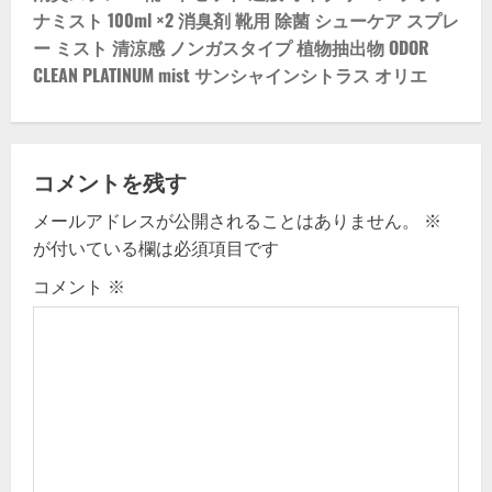
ナミスト 100ml ×2 消臭剤 靴用 除菌 シューケア スプレ
i
ー ミスト 清涼感 ノンガスタイプ 植物抽出物 ODOR
CLEAN PLATINUM mist サンシャインシトラス オリエ
g
a
t
コメントを残す
i
メールアドレスが公開されることはありません。
※
が付いている欄は必須項目です
o
コメント
※
n