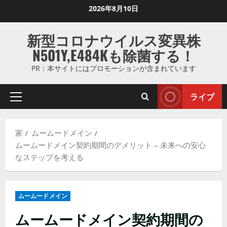
コ
2026年8月10日
ン
テ
新型コロナウイルス変異株
ン
N501Y,E484Kも除菌する！
ツ
に
PR：本サイトにはプロモーションが含まれています
ス
キ
ライブ
プ
ッ
ラ
プ
イ
し
家
ムームードメイン
マ
ま
ムームードメイン契約期間のデメリット – 未来への安心
リ
す
なステップを考える
メ
ニ
ュ
ムームードメイン
ー
ムームードメイン契約期間の