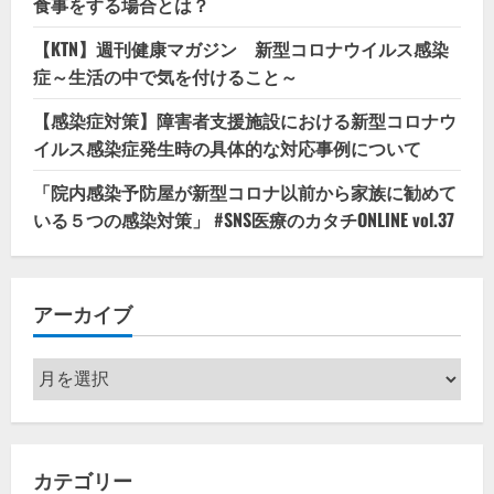
食事をする場合とは？
【KTN】週刊健康マガジン 新型コロナウイルス感染
症～生活の中で気を付けること～
【感染症対策】障害者支援施設における新型コロナウ
イルス感染症発生時の具体的な対応事例について
「院内感染予防屋が新型コロナ以前から家族に勧めて
いる５つの感染対策」 #SNS医療のカタチONLINE vol.37
アーカイブ
ア
ー
カ
イ
カテゴリー
ブ