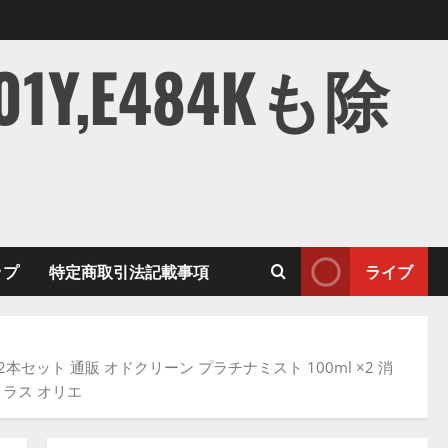
,E484Kも除
ップ
特定商取引法記載事項
ライブ
セット 通販 オドクリーン プラチナミスト 100ml ×2 消
シトラス オリエ