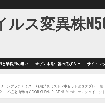
ス変異株N501Y
用と業務用の違い
オゾン水発生器の選び方
サイトマ
ドクリーンプラチナミスト 靴用消臭ミスト 2本セット消臭スプレー 靴 2本
 植物抽出物 ODOR CLEAN PLATINUM mist サンシャイン