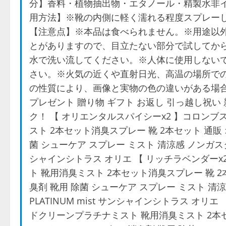
分】香料・植物抽出物・エタノール・精製水非イ
用方法】※靴の内側に軽く濡れる程度スプレーし
【注意点】※本品は食べられません。※用途以
とがありますので、目立たない部分で試してか
水で洗い流してください。※人体に使用しない
さい。※火気の近くや直射日光、高温の場所で
の性質により、画像と実物の色の違いがある場
プレゼント 贈り物 ギフト お返し 引っ越し祝い
ク！ 【 オリエンタルスパイシーx2 】コロンブス
スト 2本セット消臭スプレー 靴 2本セット 通販 オ
菌 シューケア スプレー ミスト 清涼感 ノンガスタイプ 
シャインシトラス オリエ 【 リッチラベンダーx2
ト 靴用消臭ミスト 2本セット消臭スプレー 靴 2本
臭剤 靴用 除菌 シューケア スプレー ミスト 清涼感
PLATINUM mist サンシャインシトラス オリエ
ドクリーンプラチナミスト 靴用消臭ミスト 2本セ