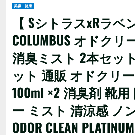
美容・健康
【 SシトラスxRラベ
COLUMBUS オド
消臭ミスト 2本セット
ット 通販 オドクリ
100ml ×2 消臭剤 
ー ミスト 清涼感 ノ
ODOR CLEAN PLAT