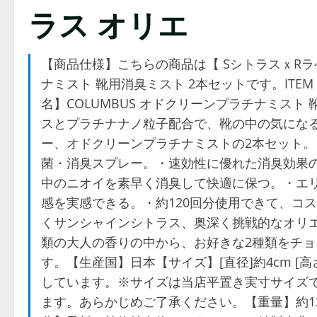
ラス オリエ
【商品仕様】こちらの商品は【 SシトラスｘRラベ
ナミスト 靴用消臭ミスト 2本セットです。ITEM D
名】COLUMBUS オドクリーンプラチナミス
スとプラチナナノ粒子配合で、靴の中の気にな
ー、オドクリーンプラチナミストの2本セット
菌・消臭スプレー。・速効性に優れた消臭効果
中のニオイを素早く消臭して快適に保つ。・エ
感を実感できる。・約120回分使用できて、コ
くサンシャインシトラス、奥深く挑戦的なオリ
類の大人の香りの中から、お好きな2種類をチョ
す。【生産国】日本【サイズ】[直径]約4cm [高
しています。※サイズは当店平置き実寸サイズ
ます。あらかじめご了承ください。【重量】約1