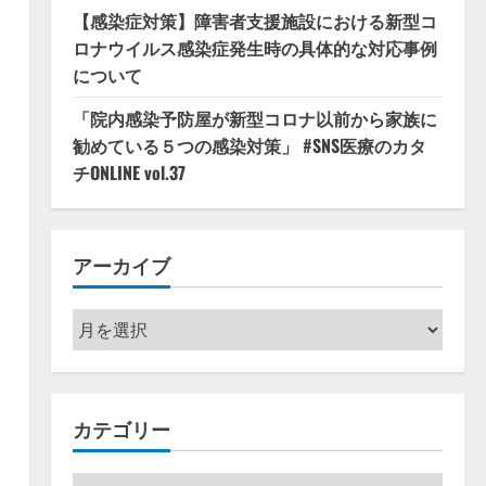
【感染症対策】障害者支援施設における新型コ
ロナウイルス感染症発生時の具体的な対応事例
について
「院内感染予防屋が新型コロナ以前から家族に
勧めている５つの感染対策」 #SNS医療のカタ
チONLINE vol.37
アーカイブ
ア
ー
カ
イ
カテゴリー
ブ
カ