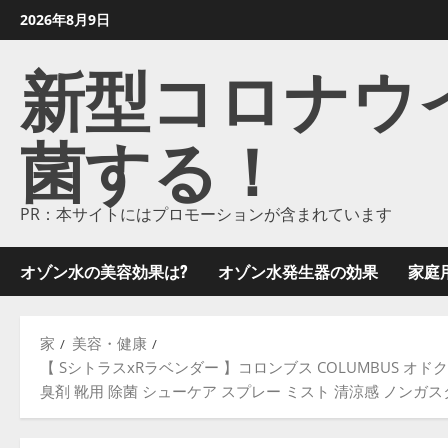
コ
2026年8月9日
ン
新型コロナウイル
テ
ン
ツ
菌する！
に
ス
キ
ッ
PR：本サイトにはプロモーションが含まれています
プ
し
オゾン水の美容効果は?
オゾン水発生器の効果
家庭
ま
す
家
美容・健康
【 SシトラスxRラベンダー 】コロンブス COLUMBUS オ
臭剤 靴用 除菌 シューケア スプレー ミスト 清涼感 ノンガスタイプ