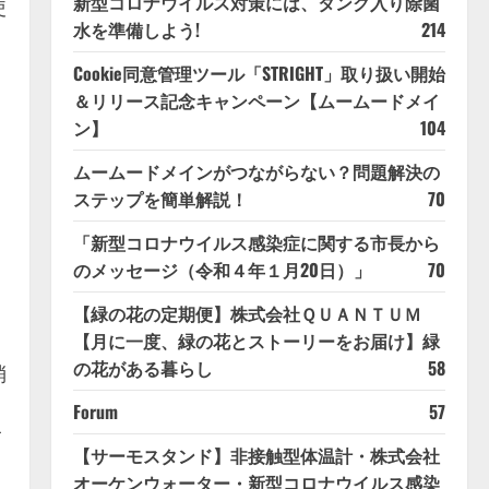
新型コロナウイルス対策には、タンク入り除菌
使
水を準備しよう!
214
Cookie同意管理ツール「STRIGHT」取り扱い開始
＆リリース記念キャンペーン【ムームードメイ
ン】
104
ムームードメインがつながらない？問題解決の
ステップを簡単解説！
70
「新型コロナウイルス感染症に関する市長から
のメッセージ（令和４年１月20日）」
70
【緑の花の定期便】株式会社ＱＵＡＮＴＵＭ
【月に一度、緑の花とストーリーをお届け】緑
の花がある暮らし
58
消
Forum
57
オ
【サーモスタンド】非接触型体温計・株式会社
オーケンウォーター・新型コロナウイルス感染