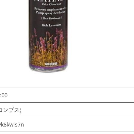
:00
（コロンブス）
vk8kwis7n