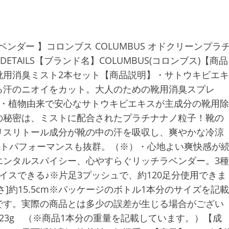
ンダー 】コロンブス COLUMBUS オドクリーンプラ
ETAILS【ブランド名】COLUMBUS(コロンブス)【商品
ト 靴用消臭ミスト2本セット【商品説明】・サトウキビエキ
る汗のニオイをカット。大人のための靴用消臭スプレ
。・植物由来で安心なサトウキビエキスが主成分の靴用除
の秘密は、ミストに配合されたプラチナナノ粒子！靴の
リスリトール成分が靴の中の汗を吸収し、爽やかな冷涼
ストパフォーマンスも抜群。（※）・心地よい爽快感が
エンタルスパイシー、心やすらぐリッチラベンダー。3種
イスできる♪※片足3プッシュで、約120足分使用できま
さ]約15.5cm※パッケージのボトル1本分のサイズを記載
です。実際の商品とは多少の誤差が生じる場合がござい
23g （※商品1本分の重量を記載しています。）【成