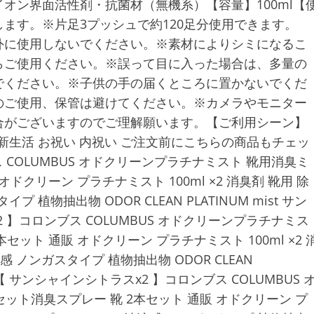
オン界面活性剤・抗菌材（無機系）【容量】100ml【
ます。※片足3プッシュで約120足分使用できます。
外に使用しないでください。※素材によりシミになるこ
らご使用ください。※誤って目に入った場合は、多量の
でください。※子供の手の届くところに置かないでくだ
のご使用、保管は避けてください。※カメラやモニター
合がございますのでご理解願います。【ご利用シーン】
 新生活 お祝い 内祝い ご注文前にこちらの商品もチェッ
 COLUMBUS オドクリーンプラチナミスト 靴用消臭ミ
ドクリーン プラチナミスト 100ml ×2 消臭剤 靴用 除
植物抽出物 ODOR CLEAN PLATINUM mist サン
 】コロンブス COLUMBUS オドクリーンプラチナミス
セット 通販 オドクリーン プラチナミスト 100ml ×2 
 ノンガスタイプ 植物抽出物 ODOR CLEAN
 【 サンシャインシトラスx2 】コロンブス COLUMBUS 
ット消臭スプレー 靴 2本セット 通販 オドクリーン プ