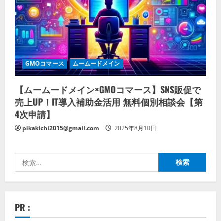
GMOコマース
ムームードメイン
【ムームードメイン×GMOコマース】SNS販促で
売上UP！IT導入補助金活用 無料個別相談会【第
4次申請】
pikakichi2015@gmail.com
2025年8月10日
検
索:
PR :