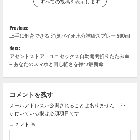
すべての投稿を表示します
P
Previous:
o
上手に飼育できる 消臭バイオ水分補給スプレー 500ml
Next:
s
アセントストア・ユニセックス自動開閉折りたたみ傘
t
– あなたのスマホと同じ軽さを持つ最新傘
n
a
コメントを残す
v
メールアドレスが公開されることはありません。
※
が付いている欄は必須項目です
i
コメント
※
g