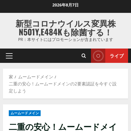
コ
2026年8月7日
ン
テ
新型コロナウイルス変異株
ン
N501Y,E484Kも除菌する！
ツ
に
PR：本サイトにはプロモーションが含まれています
ス
キ
ライブ
プ
ッ
ラ
プ
イ
し
家
ムームードメイン
マ
ま
二重の安心！ムームードメインの2要素認証を今すぐ設
リ
す
定しよう
メ
ニ
ュ
ムームードメイン
ー
二重の安心！ムームードメイ