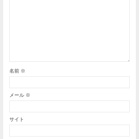
a
t
i
o
n
名前
※
メール
※
サイト