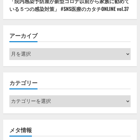
「院内感染予防屋が新型コロナ以前から家族に勧めて
いる５つの感染対策」 #SNS医療のカタチONLINE vol.37
アーカイブ
ア
ー
カ
イ
カテゴリー
ブ
カ
テ
ゴ
リ
メタ情報
ー