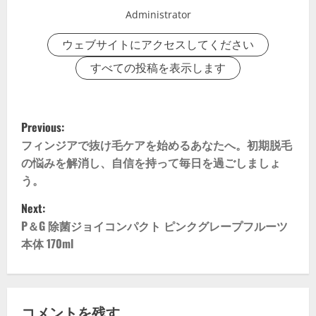
Administrator
ウェブサイトにアクセスしてください
すべての投稿を表示します
P
Previous:
o
フィンジアで抜け毛ケアを始めるあなたへ。初期脱毛
の悩みを解消し、自信を持って毎日を過ごしましょ
s
う。
t
Next:
P＆G 除菌ジョイコンパクト ピンクグレープフルーツ
n
本体 170ml
a
v
コメントを残す