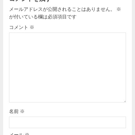
i
メールアドレスが公開されることはありません。
※
g
が付いている欄は必須項目です
コメント
※
a
t
i
o
n
名前
※
メール
※