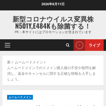
コ
2026年8月11日
ン
テ
新型コロナウイルス変異株
ン
N501Y,E484Kも除菌する！
ツ
に
PR：本サイトにはプロモーションが含まれています
ス
キ
ライブ
プ
ッ
ラ
プ
イ
し
家
ムームードメイン
マ
ま
ムームードメインでのドメイン購入後の不安や疑問を解
リ
す
消し、返金やキャンセルに関する正確な情報を入手しま
メ
しょう。
ニ
ュ
ー
ムームードメイン