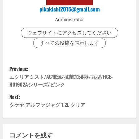
pikakichi2015@gmail.com
Administrator
ウェブサイトにアクセスしてください
すべての投稿を表示します
P
Previous:
o
エクリアミスト/AC電源/抗菌加湿器/丸型/HCE-
HU1902Aシリーズ/ピンク
s
Next:
t
タケヤ アルファジャグ 1.2L クリア
n
a
コメントを残す