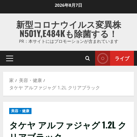
コ
2026年8月7日
ン
テ
新型コロナウイルス変異株
ン
N501Y,E484Kも除菌する！
ツ
に
PR：本サイトにはプロモーションが含まれています
ス
キ
ライブ
プ
ッ
ラ
プ
イ
し
家
美容・健康
マ
ま
タケヤ アルファジャグ 1.2L クリアブラック
リ
す
メ
ニ
美容・健康
ュ
ー
タケヤ アルファジャグ 1.2L ク
リアブラック