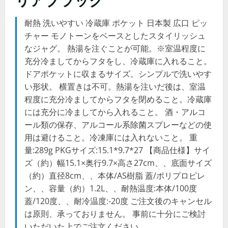
耐熱 洗いやすい 冷蔵庫 ポケット 日本製 広口 ピッ
チャー モノトーンをベースとしたスタイリッシュ
なジャグ。 熱湯を注ぐことが可能。※室温程度に
充分冷ましてからフタをし、冷蔵庫に入れること。
ドアポケットに収まるサイズ。シンプルで洗いやす
い形状。 横置きは不可。熱湯を注いだ後は、室温
程度に充分冷ましてからフタを閉めること。冷蔵庫
には充分に冷ましてから入れること。 酒・アルコ
ール類の保存、アルコール系除菌スプレーなどの使
用は避けること。冷凍庫には入れないこと。 重
量:289g PKGサイズ:15.1*9.7*27 【商品仕様】サイ
ズ（約）幅15.1×奥行9.7×高さ27cm、、底面サイズ
（約）直径8cm、、本体/AS樹脂 蓋/ポリプロピレ
ン、、容量（約）1.2L、、耐熱温度:本体/100度
蓋/120度、、耐冷温度:-20度 ご注文後のキャンセル
は原則、承っておりません。 事前に十分にご検討
いただいた上でご注文ください。