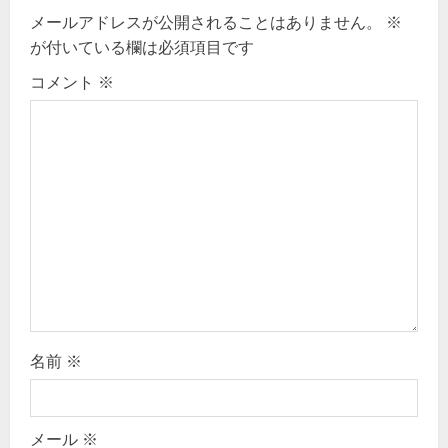
v
メールアドレスが公開されることはありません。
※
が付いている欄は必須項目です
i
コメント
※
g
a
t
i
o
n
名前
※
メール
※