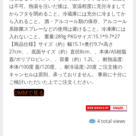
は不可。熱湯を注いだ後は、室温程度に充分冷まして
からフタを閉めること。冷蔵庫には充分に冷ましてか
ら入れること。 酒・アルコール類の保存、アルコール
系除菌スプレーなどの使用は避けること。冷凍庫には
入れないこと。 重量:289g PKGサイズ:15.1*9.7*27
【商品仕様】サイズ（約）幅15.1×奥行9.7×高さ
27cm、、底面サイズ（約）直径8cm、、本体/AS樹脂
蓋/ポリプロピレン、、容量（約）1.2L、、耐熱温度:
本体/100度 蓋/120度、、耐冷温度:-20度 ご注文後の
キャンセルは原則、承っておりません。 事前に十分に
ご検討いただいた上でご注文ください。
DMMで見る
4 total views