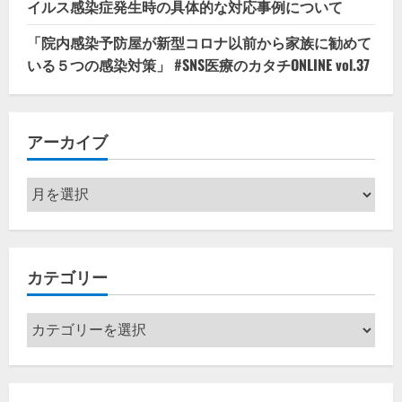
イルス感染症発生時の具体的な対応事例について
「院内感染予防屋が新型コロナ以前から家族に勧めて
いる５つの感染対策」 #SNS医療のカタチONLINE vol.37
アーカイブ
ア
ー
カ
イ
カテゴリー
ブ
カ
テ
ゴ
リ