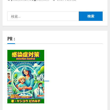
検
索:
PR :