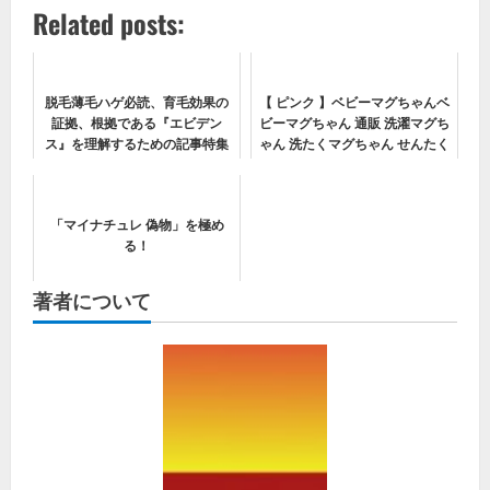
Related posts:
脱毛薄毛ハゲ必読、育毛効果の
【 ピンク 】ベビーマグちゃんベ
証拠、根拠である『エビデン
ビーマグちゃん 通販 洗濯マグち
ス』を理解するための記事特集
ゃん 洗たくマグちゃん せんたく
マグちゃん ランドリーマグ 除菌
消臭 マグちゃん 宮本製作所 洗
たく 洗濯 マグネシウム
「マイナチュレ 偽物」を極め
magcha...
る！
著者について