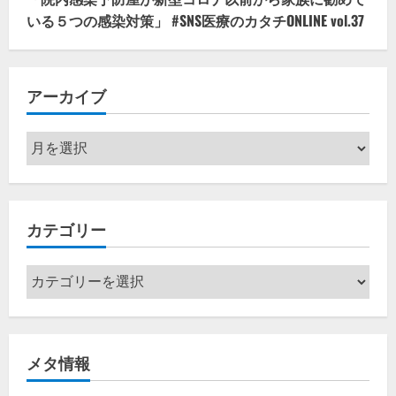
いる５つの感染対策」 #SNS医療のカタチONLINE vol.37
アーカイブ
ア
ー
カ
イ
カテゴリー
ブ
カ
テ
ゴ
リ
メタ情報
ー