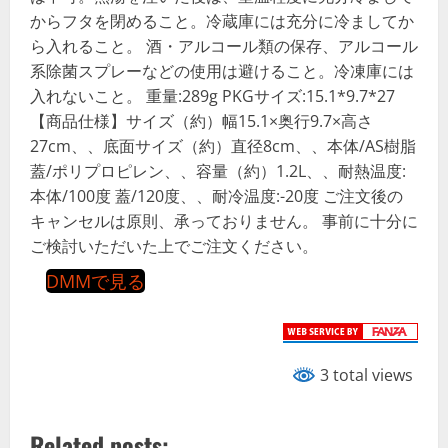
からフタを閉めること。冷蔵庫には充分に冷ましてか
ら入れること。 酒・アルコール類の保存、アルコール
系除菌スプレーなどの使用は避けること。冷凍庫には
入れないこと。 重量:289g PKGサイズ:15.1*9.7*27
【商品仕様】サイズ（約）幅15.1×奥行9.7×高さ
27cm、、底面サイズ（約）直径8cm、、本体/AS樹脂
蓋/ポリプロピレン、、容量（約）1.2L、、耐熱温度:
本体/100度 蓋/120度、、耐冷温度:-20度 ご注文後の
キャンセルは原則、承っておりません。 事前に十分に
ご検討いただいた上でご注文ください。
DMMで見る
3 total views
Related posts: