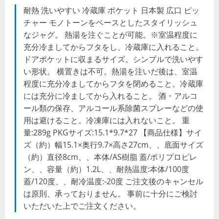
耐熱 洗いやすい 冷蔵庫 ポケット 日本製 広口 ピッ
チャー モノトーンをベースとしたスタイリッシュ
なジャグ。 熱湯を注ぐことが可能。※室温程度に
充分冷ましてからフタをし、冷蔵庫に入れること。
ドアポケットに収まるサイズ。シンプルで洗いやす
い形状。 横置きは不可。熱湯を注いだ後は、室温
程度に充分冷ましてからフタを閉めること。冷蔵庫
には充分に冷ましてから入れること。 酒・アルコ
ール類の保存、アルコール系除菌スプレーなどの使
用は避けること。冷凍庫には入れないこと。 重
量:289g PKGサイズ:15.1*9.7*27 【商品仕様】サイ
ズ（約）幅15.1×奥行9.7×高さ27cm、、底面サイズ
（約）直径8cm、、本体/AS樹脂 蓋/ポリプロピレ
ン、、容量（約）1.2L、、耐熱温度:本体/100度
蓋/120度、、耐冷温度:-20度 ご注文後のキャンセル
は原則、承っておりません。 事前に十分にご検討
いただいた上でご注文ください。