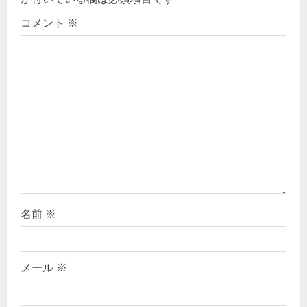
i
コメント
※
g
a
t
i
o
n
名前
※
メール
※