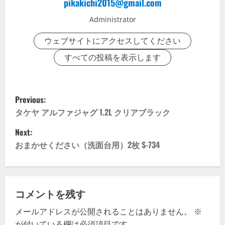
pikakichi2015@gmail.com
Administrator
ウェブサイトにアクセスしてください
すべての投稿を表示します
P
Previous:
o
タケヤ アルファジャグ 1.2L クリアブラック
Next:
s
おまかせください（洗面台用）2枚 S-734
t
n
コメントを残す
a
メールアドレスが公開されることはありません。
※
v
が付いている欄は必須項目です