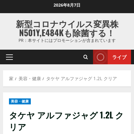
コ
2026年8月7日
ン
テ
新型コロナウイルス変異株
ン
N501Y,E484Kも除菌する！
ツ
に
PR：本サイトにはプロモーションが含まれています
ス
キ
ライブ
プ
ッ
ラ
プ
イ
し
家
美容・健康
タケヤ アルファジャグ 1.2L クリア
マ
ま
リ
す
メ
美容・健康
ニ
ュ
タケヤ アルファジャグ 1.2L ク
ー
リア